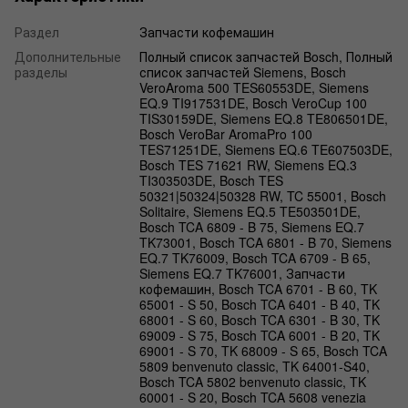
Раздел
Запчасти кофемашин
Дополнительные
Полный список запчастей Bosch, Полный
разделы
список запчастей Siemens, Bosch
VeroAroma 500 TES60553DE, Siemens
EQ.9 TI917531DE, Bosch VeroCup 100
TIS30159DE, Siemens EQ.8 TE806501DE,
Bosch VeroBar AromaPro 100
TES71251DE, Siemens EQ.6 TE607503DE,
Bosch TES 71621 RW, Siemens EQ.3
TI303503DE, Bosch TES
50321|50324|50328 RW, TC 55001, Bosch
Solitaire, Siemens EQ.5 TE503501DE,
Bosch TCA 6809 - B 75, Siemens EQ.7
TK73001, Bosch TCA 6801 - B 70, Siemens
EQ.7 TK76009, Bosch TCA 6709 - B 65,
Siemens EQ.7 TK76001, Запчасти
кофемашин, Bosch TCA 6701 - B 60, TK
65001 - S 50, Bosch TCA 6401 - B 40, TK
68001 - S 60, Bosch TCA 6301 - B 30, TK
69009 - S 75, Bosch TCA 6001 - B 20, TK
69001 - S 70, TK 68009 - S 65, Bosch TCA
5809 benvenuto classic, TK 64001-S40,
Bosch TCA 5802 benvenuto classic, TK
60001 - S 20, Bosch TCA 5608 venezia