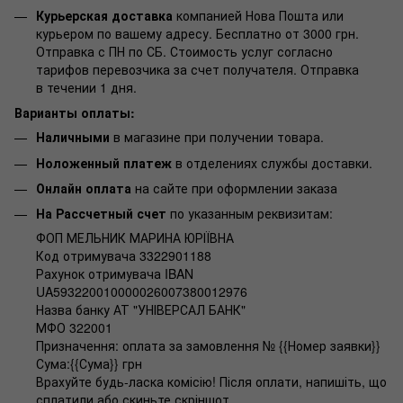
Курьерская доставка
компанией Нова Пошта или
курьером по вашему адресу. Бесплатно от 3000 грн.
Отправка с ПН по СБ. Стоимость услуг согласно
тарифов перевозчика за счет получателя. Отправка
в течении 1 дня.
Варианты оплаты:
Наличными
в магазине при получении товара.
Ноложенный платеж
в отделениях службы доставки.
Онлайн оплата
на сайте при оформлении заказа
На Рассчетный счет
по указанным реквизитам:
ФОП МЕЛЬНИК МАРИНА ЮРІЇВНА
Код отримувача 3322901188
Рахунок отримувача IBAN
UA593220010000026007380012976
Назва банку АТ "УНІВЕРСАЛ БАНК"
МФО 322001
Призначення: оплата за замовлення № {{Номер заявки}}
Сума:{{Сума}} грн
Врахуйте будь-ласка комісію! Після оплати, напишіть, що
сплатили або скиньте скріншот.