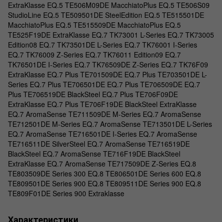
ExtraKlasse EQ.5 TE506M09DE MacchiatoPlus EQ.5 TE506S09
StudioLine EQ.5 TE509501DE SteelEdition EQ.5 TE515501DE
MacchiatoPlus EQ.5 TE515509DE MacchiatoPlus EQ.5
TE525F19DE ExtraKlasse EQ.7 TK73001 L-Series EQ.7 TK73005
Edition08 EQ.7 TK73501DE L-Series EQ.7 TK76001 I-Series
EQ.7 TK76009 Z-Series EQ.7 TK76011 Edition09 EQ.7
TK76501DE I-Series EQ.7 TK76509DE Z-Series EQ.7 TK76F09
ExtraKlasse EQ.7 Plus TE701509DE EQ.7 Plus TE703501DE L-
Series EQ.7 Plus TE706501DE EQ.7 Plus TE706509DE EQ.7
Plus TE706519DE BlackSteel EQ.7 Plus TE706F09DE
ExtraKlasse EQ.7 Plus TE706F19DE BlackSteel ExtraKlasse
EQ.7 AromaSense TE711509DE M-Series EQ.7 AromaSense
TE712501DE M-Series EQ.7 AromaSense TE713501DE L-Series
EQ.7 AromaSense TE716501DE I-Series EQ.7 AromaSense
TE716511DE SilverSteel EQ.7 AromaSense TE716519DE
BlackSteel EQ.7 AromaSense TE716F19DE BlackSteel
ExtraKlasse EQ.7 AromaSense TE717509DE Z-Series EQ.8
TE803509DE Series 300 EQ.8 TE806501DE Series 600 EQ.8
TE809501DE Series 900 EQ.8 TE809511DE Series 900 EQ.8
TE809F01DE Series 900 Extraklasse
Характеристики