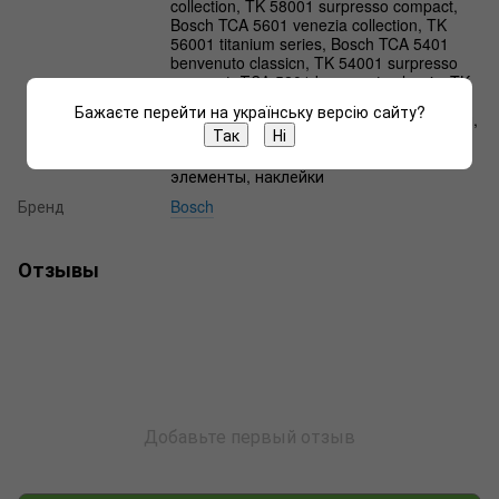
collection, TK 58001 surpresso compact,
Bosch TCA 5601 venezia collection, TK
56001 titanium series, Bosch TCA 5401
benvenuto classicn, TK 54001 surpresso
compact, ТСА 5201 benvenuto classic, TK
52001 surpresso compact, Краны,
Бажаєте перейти на українську версію сайту?
Клапаны, Штоки, Переходники, Фитинги,
Так
Ні
Штуцеры, Уголки, Втулки для
кофемашин, Зажимы, скобы, мелкие
элементы, наклейки
Бренд
Bosch
Отзывы
Добавьте первый отзыв