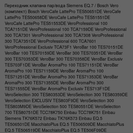
Переходник клапана пар/вода Siemens EQ.7 / Bosch Vero
(комплект) Bosch VeroCafe LattePro TES50651DE VeroCafe
LattePro TES50658DE VeroCafe LattePro TES51551DE
VeroCafe LattePro TES51553DE VeroProfessional 100
TCA7151DE VeroProfessional 100 TCA7159DE VeroProfessional
300 TCA7301 VeroProfessional 300 TCA7308 VeroProfessional
300 TCA7351DE VeroProfessional 600 TCA7601
VeroProfessional Exclusiv TCA73F1 VeroBar 100 TES70151DE
VeroBar 100 TES70159DE VeroBar 300 TES70351DE VeroBar
300 TES70353DE VeroBar 300 TES70358DE VeroBar Exclusiv
TES703F1DE VeroBar AromaPro 100 TES71151DE VeroBar
AromaPro 100 TES71159DE VeroBar AromaPro 100
TES71251DE VeroBar AromaPro 300 TES71353DE VeroBar
AromaPro 300 TES71355DE VeroBar AromaPro 300
TES71555DE VeroBar AromaPro Exclusiv TES713F1DE
VeroSelection 300 TES80353DE VeroSelection 300 TES80359DE
VeroSelection EXCLUSIV TES803F9DE VeroSelection 300
TES803M9DE VeroSelection 500 TES80551DE VeroSelection
700 TES80751DE TCC78K750 Einbau TCC78K751 Einbau
Siemens TK76K572 Einbau TK76K573 Einbau EQ.5
TE506501DE MacchiatoPlus EQ.5 TE506509DE MacchiatoPlus
EQ.5 TE506519DE MacchiatoPlus EQ.5 TE506F09DE