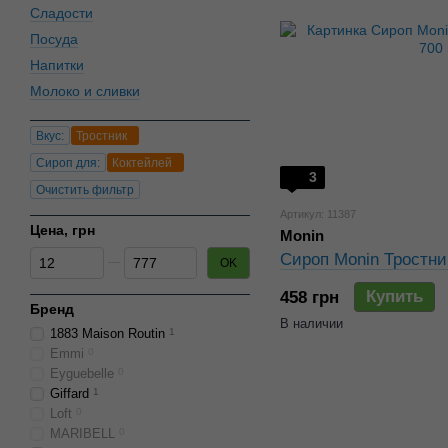
Сладости
Посуда
Напитки
Молоко и сливки
Вкус:
Тростник
Сироп для:
Коктейлей
3
Очистить фильтр
Артикул: 11387
Цена, грн
Monin
От Цена, грн
До Цена, грн
Сироп Monin Тростни
OK
Купить
458 грн
Бренд
В наличии
1883 Maison Routin
1
Emmi
0
Eyguebelle
0
Giffard
1
Loft
0
MARIBELL
0