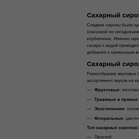
Сахарный сироп
Сладкие сиропы были одн
классикой по сегодняшни
клубничные. Именно скро
сахара с водой приводил
добавляя к привычным вк
Сахарный сироп
Разнообразию вкусовых п
ассортимент вкусов на к
Фруктовые
: изготов
Травяные и пряные
Экзотические
: осно
Флоральные
: цвето
Топ сахарных сиропов:
Простой