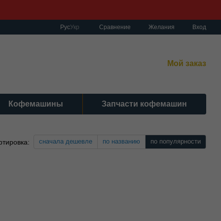
Сравнение
Рус
Укр
Желания
Вход
работы:
нет-магазин:
10:00–19:00 Без выходных
Мой заказ
сный центр:
:00–19:00 Cб 10:30-17:00 | Вс: вых.
Кофемашины
Запчасти кофемашин
сначала дешевле
по названию
по популярности
ртировка: