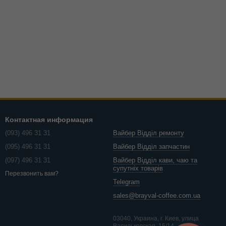
Контактная информация
(093) 496 31 31
Вайбер Відділ ремонту
(095) 496 31 31
Вайбер Відділ запчастин
(097) 496 31 31
Вайбер Відділ кави, чаю та
супутніх товарів
Перезвонить вам?
Telegram
sales@brayval-coffee.com.ua
03040, Украина, г. Киев, улица