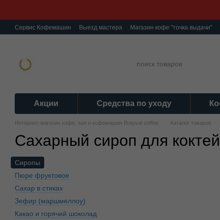
Перейти к основному контенту
Сервис Кофемашин
Выезд мастера
Магазин кофе "точка выдачи"
О нас
Ремонт кофемашин
Гарантия
Обмен и Возврат
Полити
Акции
Средства по уходу
Ко
Интернет-магазин кофе, чая и кофемашин Brayval-coffee
Каталог товаров
Сахарный сироп для кокте
Сиропы
Пюре фруктовое
Сахар в стиках
Зефир (маршмеллоу)
Какао и горячий шоколад