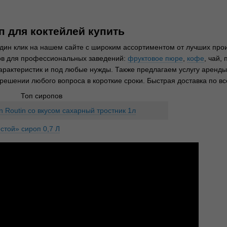
 для коктейлей купить
один клик на нашем сайте с широким ассортиментом от лучших про
ков для профессиональных заведений:
фруктовое пюре
,
кофе
, чай,
характеристик и под любые нужды. Также предлагаем услугу аренд
 решении любого вопроса в короткие сроки. Быстрая доставка по в
Топ сиропов
 Routin со вкусом сахарный тростник 1л
стой» сироп 0,7 Л