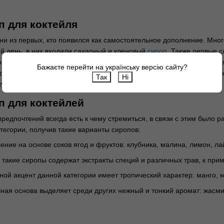
 для коктейля
и из первых, кто появился как самостоятельное дополнение. Мног
й день, в них входили сахарный и кленовый
сироп
. Также первые 
мная классика начала завоевание сердец эстетов еще задолго до 
Бажаєте перейти на українську версію сайту?
о в восторг от придания сладости, но со временем мастера миксол
Так
Ні
усам все новые выжимки и экстракты.
 для коктейлей
редпочтений всегда есть к чему стремиться, в связи с этим было р
атегории, получив такие варианты сиропов:
ление на основе соков ягод и фруктов: клубника, малина, лимон, ла
: такие сиропы содержат экстракты специй и различных трав, к прим
вной акцент данной категории имеет тропический характер: манго, ко
чная основа выделяет среди других нежный и тонкий аромат: жасмин