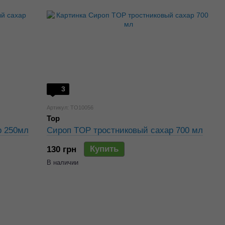
3
Артикул: TO10056
Top
р 250мл
Сироп TOP тростниковый сахар 700 мл
Купить
130 грн
В наличии