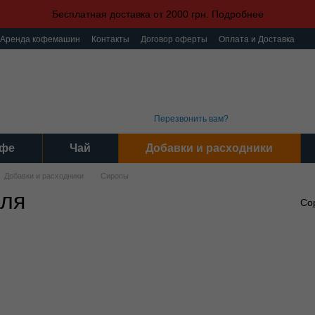
Бесплатная доставка от 2000 грн. Подробнее
Аренда кофемашин
Контакты
Договор оферты
Оплата и Доставка
ка конфиденциальности
Пользовательское соглашение
(093) 496 31 31
График 
Интер
(095) 496 31 31
Серви
(097) 496 31 31
Пн-Пт: 9
Перезвонить вам?
фе
Чай
Добавки и расходники
Добавки и расходники
Сиропы
йля
Со