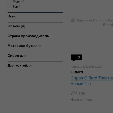
Monin
2
Top
1
Вкус
Объем (л)
Страна производитель
Материал бутылки
Сироп для
3
Для коктейля
Артикул: 3180293502027
Giffard
Сироп Giffard Трост
Белый 1 л
777 грн
Нет в наличии