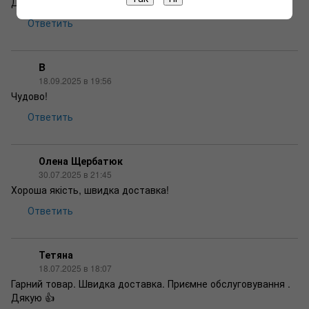
Дякую менеджеру Дмитро
Ответить
B
18.09.2025 в 19:56
Чудово!
Ответить
Олена Щербатюк
30.07.2025 в 21:45
Хороша якість, швидка доставка!
Ответить
Тетяна
18.07.2025 в 18:07
Гарний товар. Швидка доставка. Приємне обслуговування .
Дякую 👍