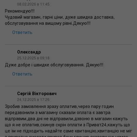
08.02.2026 в 11:45
Рекомендую!!!
Чудовий магазин, гарні ціни, дуже швидка доставка,
обслуговування на вищому рівні.Дякую!!!
Ответить
Олександр
25.12.2025 в 09:18
Дуже добре і швидке обслуговування. Дякую!!!
Ответить
Сергій Вікторович
24.12.2025 в 17:26
Зробив замовлення зразу оплатив,через пару годин
передзвонили з магазину сказали оплата є завтра
відправим,два дні не відправили,дзвоню в магазин кажуть
що я не оплатив,скинув скрін оплати з Приват24,кажуть що
це їм не підходить надайте саме квитанцію,квитанцію не міг
з приватна вислати,приват банк глючив,сказали що немає