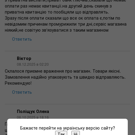
оплати раз немає квитанції.на другий день скинув з
приватна квитанцію то пообіцяли що відправлять.
Зразу після оплати сказали що все ок оплата є,потім по
невідомим причинам промурижили три дні,сервіс магазина
ніякий,не совітую зв'язуватися з таким магазином
Ответить
Віктор
08.12.2025 в 02:20
Склалося приємне враження про магазин. Товари якісні.
Замовлення надійно упаковують та швидко відправляють.
Рекомендую!
Ответить
Поліщук Олена
06.10.2025 в 18:16
Гарний магазин Обслуговування ввічливе Товар вислали
Бажаєте перейти на українську версію сайту?
швидко
Так
Ні