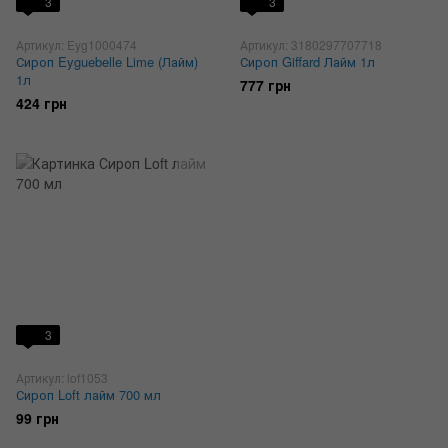
3
3
Артикул: Eyg1000474
Артикул: 3180297707718
Сироп Eyguebelle Lime (Лайм)
Сироп Giffard Лайм 1л
1л
777 грн
424 грн
3
Артикул: lof1053
Сироп Loft лайм 700 мл
99 грн