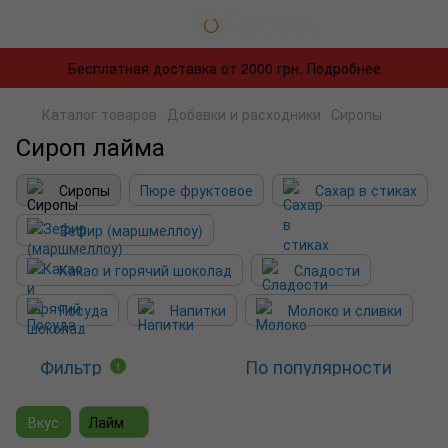
Бесплатная доставка от 2000 грн. Подробнее
Каталог товаров
Добавки и расходники
Сиропы
Сироп лайма
Сиропы
Пюре фруктовое
Сахар в стиках
Зефир (маршмеллоу)
Какао и горячий шоколад
Сладости
Посуда
Напитки
Молоко и сливки
Фильтр
По популярности
1
Вкус
Лайм