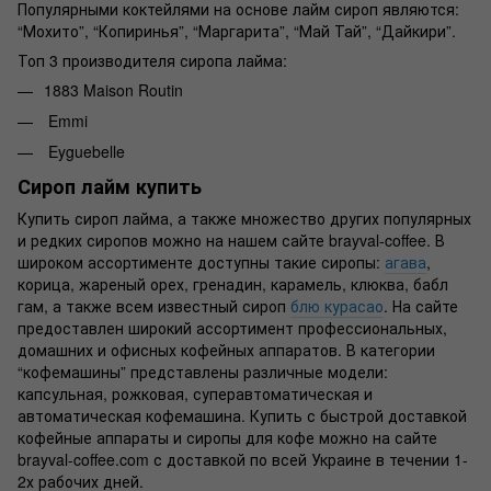
Популярными коктейлями на основе лайм сироп являются:
“Мохито”, “Копиринья”, “Маргарита”, “Май Тай”, “Дайкири”.
Топ 3 производителя сиропа лайма:
1883 Maison Routin
Emmi
Eyguebelle
Сироп лайм купить
Купить сироп лайма, а также множество других популярных
и редких сиропов можно на нашем сайте brayval-coffee. В
широком ассортименте доступны такие сиропы:
агава
,
корица, жареный орех, гренадин, карамель, клюква, бабл
гам, а также всем известный сироп
блю курасао
. На сайте
предоставлен широкий ассортимент профессиональных,
домашних и офисных кофейных аппаратов. В категории
“кофемашины” представлены различные модели:
капсульная, рожковая, суперавтоматическая и
автоматическая кофемашина. Купить с быстрой доставкой
кофейные аппараты и сиропы для кофе можно на сайте
brayval-coffee.com с доставкой по всей Украине в течении 1-
2х рабочих дней.