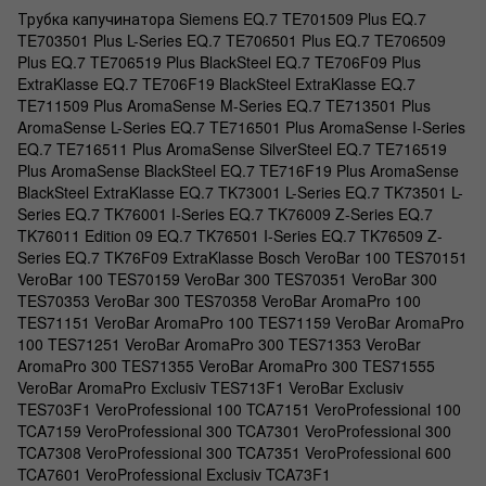
Трубка капучинатора Siemens EQ.7 TE701509 Plus EQ.7
TE703501 Plus L-Series EQ.7 TE706501 Plus EQ.7 TE706509
Plus EQ.7 TE706519 Plus BlackSteel EQ.7 TE706F09 Plus
ExtraKlasse EQ.7 TE706F19 BlackSteel ExtraKlasse EQ.7
TE711509 Plus AromaSense M-Series EQ.7 TE713501 Plus
AromaSense L-Series EQ.7 TE716501 Plus AromaSense I-Series
EQ.7 TE716511 Plus AromaSense SilverSteel EQ.7 TE716519
Plus AromaSense BlackSteel EQ.7 TE716F19 Plus AromaSense
BlackSteel ExtraKlasse EQ.7 TK73001 L-Series EQ.7 TK73501 L-
Series EQ.7 TK76001 I-Series EQ.7 TK76009 Z-Series EQ.7
TK76011 Edition 09 EQ.7 TK76501 I-Series EQ.7 TK76509 Z-
Series EQ.7 TK76F09 ExtraKlasse Bosch VeroBar 100 TES70151
VeroBar 100 TES70159 VeroBar 300 TES70351 VeroBar 300
TES70353 VeroBar 300 TES70358 VeroBar AromaPro 100
TES71151 VeroBar AromaPro 100 TES71159 VeroBar AromaPro
100 TES71251 VeroBar AromaPro 300 TES71353 VeroBar
AromaPro 300 TES71355 VeroBar AromaPro 300 TES71555
VeroBar AromaPro Exclusiv TES713F1 VeroBar Exclusiv
TES703F1 VeroProfessional 100 TCA7151 VeroProfessional 100
TCA7159 VeroProfessional 300 TCA7301 VeroProfessional 300
TCA7308 VeroProfessional 300 TCA7351 VeroProfessional 600
TCA7601 VeroProfessional Exclusiv TCA73F1