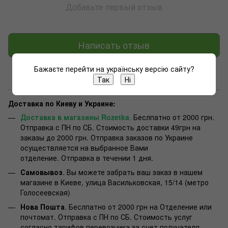
Добавьте первый отзыв
Написать отзыв
Бажаєте перейти на українську версію сайту?
Доставка
Оплата
Консультация
Так
Ні
Доставка по Киеву и Украине:
Доставка в магазины Rozetka
.
Беслпатно от 2000 грн.
Отправка с ПН по СБ. Стоимость доставки 49грн на
заказы до 2000 грн. Отправка заказов по Украине
осуществляется на выбранное Вами
отделение. Отправка в течении 1 дня.
Самовывоз
. Вы можете забрать ваш заказ в нашем
магазине в Киеве, улица Васильковская, 15/14 (метро
Голосеевская)
Нова Пошта
. Беслпатно от 2000 грн на Отделение или
почтомат. Отправка с ПН по СБ. Стоимость услуг
согласно тарифов перевозчика за счет получателя.