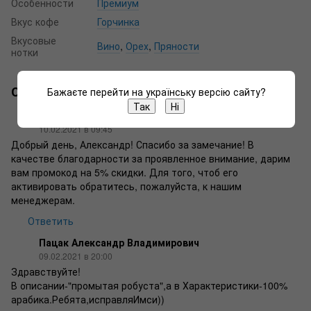
Особенности
Премиум
Вкус кофе
Горчинка
Вкусовые
Вино
,
Орех
,
Пряности
нотки
Отзывы
Бажаєте перейти на українську версію сайту?
2
Так
Ні
Менеджер
10.02.2021 в 09:45
Добрый день, Александр! Спасибо за замечание! В
качестве благодарности за проявленное внимание, дарим
вам промокод на 5% скидки. Для того, чтоб его
активировать обратитесь, пожалуйста, к нашим
менеджерам.
Ответить
Пацак Александр Владимирович
09.02.2021 в 20:00
Здравствуйте!
В описании-"промытая робуста",а в Характеристики-100%
арабика.Ребята,исправляИмси))