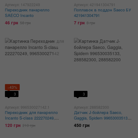
Артикул: 147922249
Артикул: 421941304791
Переходник панарелло
Поплавок в поддон Saeco БУ
SAECO Incanto
421941304791
46 грн
7 грн
58 грн
8 грн
−43%
3
3
Артикул: 996530027142.1
Артикул: 288582300
Переходник для панарелло
Датчик J-бойлера Saeco,
Incanto S-class 222270249,
Gaggia, Spidem 996530035133,
996530027142
288582300, 288582200
120 грн
450 грн
210 грн