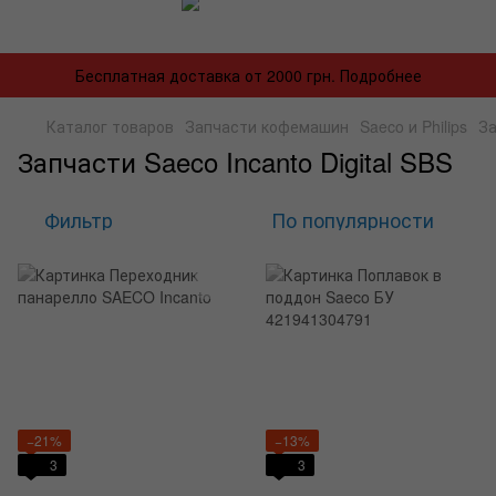
Бесплатная доставка от 2000 грн. Подробнее
Каталог товаров
Запчасти кофемашин
Saeco и Philips
За
Запчасти Saeco Incanto Digital SBS
Фильтр
По популярности
−21%
−13%
3
3