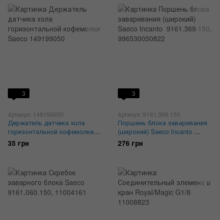
3
3
Артикул: 149199050
Артикул: 9161.369.150
Держатель датчика хола
Поршень блока заваривания
горизонтальной кофемолки
(широкий) Saeco Incanto ​​​​​​
Saeco 149199050
9161.369.150, 996530050822
35 грн
276 грн