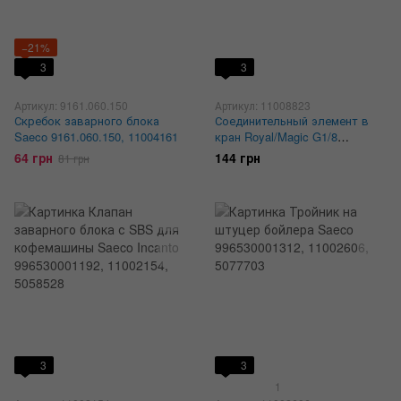
−21%
3
3
Артикул: 9161.060.150
Артикул: 11008823
Скребок заварного блока
Соединительный элемент в
Saeco 9161.060.150, 11004161
кран Royal/Magic G1/8
11008823
64 грн
144 грн
81 грн
3
3
1