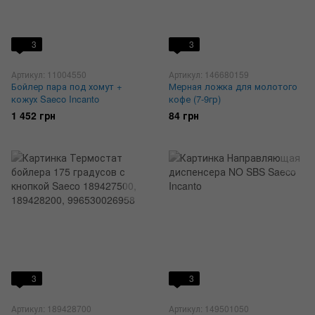
3
3
Артикул: ‎11004550
Артикул: 146680159
Бойлер пара под хомут +
Мерная ложка для молотого
кожух Saeco Incanto
кофе (7-9гр)
1 452 грн
84 грн
3
3
Артикул: 189428700
Артикул: 149501050