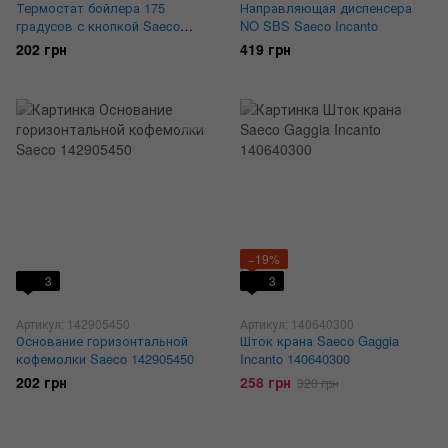
Термостат бойлера 175
Направляющая диспенсера
градусов с кнопкой Saeco
NO SBS Saeco Incanto
189427500, 189428200,
202 грн
419 грн
996530026958
−19%
3
3
Артикул: 142905450
Артикул: 140640300
Основание горизонтальной
Шток крана Saeco Gaggia
кофемолки Saeco 142905450
Incanto 140640300
202 грн
258 грн
320 грн