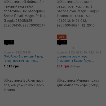
−3%
3
3
1
Артикул: 282058858
Артикул: 9121.069.150 / 9121.042
G-бойлер 2-х теновый под
Шестерни редуктора
гайку, проточный, не
(комплект) Saeco Royal,
разборной Saeco Royal, Magic,
Magic, Gaggia, Incanto
1 513 грн
234 грн
240 грн
Philips, Gaggia 282058858,
9121.069.150, 1212012,
282058458, 996530032517
9121.042, 996530049894,
1212015