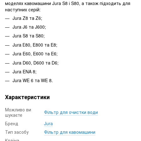
моделях кавомашини Jura S8 і S80, а також підходить для
наступних серій:
Jura Z8 та Z6;
Jura J6 та J600;
Jura S8 та S80;
Jura Е80, E800 та E8;
Jura E60, E600 та E6;
Jura D60, D600 та D6;
Jura ENA 8;
Jura WE 6 та WE 8.
Характеристики
Можливо ви
Фільтр для очистки води
шукаєте
Бренд
Jura
Тип засобу
Фільтр для кавомашини
Країна