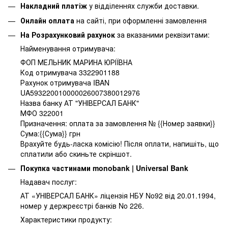
Накладний платіж
у відділеннях служби доставки.
Онлайн оплата
на сайті, при оформленні замовлення
На Розрахунковий рахунок
за вказаними реквізитами:
Найменування отримувача:
ФОП МЕЛЬНИК МАРИНА ЮРІЇВНА
Код отримувача 3322901188
Рахунок отримувача IBAN
UA593220010000026007380012976
Назва банку АТ "УНІВЕРСАЛ БАНК"
МФО 322001
Призначення: оплата за замовлення № {{Номер заявки}}
Сума:{{Сума}} грн
Врахуйте будь-ласка комісію! Після оплати, напишіть, що
сплатили або скиньте скріншот.
Покупка частинами monobank | Universal Bank
Надавач послуг:
АТ «УНІВЕРСАЛ БАНК» ліцензія НБУ No92 від 20.01.1994,
номер у держреєстрі банків No 226.
Характеристики продукту: