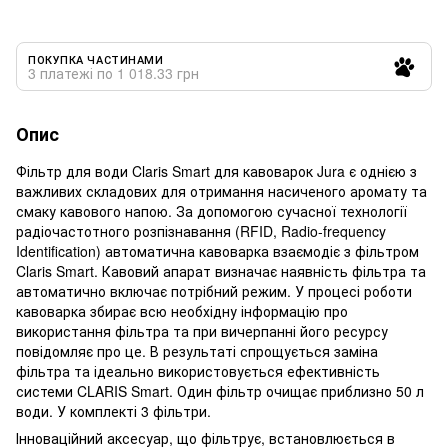
ПОКУПКА ЧАСТИНАМИ
3 платежі по 1 018.33 грн
Опис
Фільтр для води Claris Smart для кавоварок Jura є однією з
важливих складових для отримання насиченого аромату та
смаку кавового напою. За допомогою сучасної технології
радіочастотного розпізнавання (RFID, Radio-frequency
Identification) автоматична кавоварка взаємодіє з фільтром
Claris Smart. Кавовий апарат визначає наявність фільтра та
автоматично включає потрібний режим. У процесі роботи
кавоварка збирає всю необхідну інформацію про
використання фільтра та при вичерпанні його ресурсу
повідомляє про це. В результаті спрощується заміна
фільтра та ідеально використовується ефективність
системи CLARIS Smart. Один фільтр очищає приблизно 50 л
води. У комплекті 3 фільтри.
Інноваційний аксесуар, що фільтрує, встановлюється в