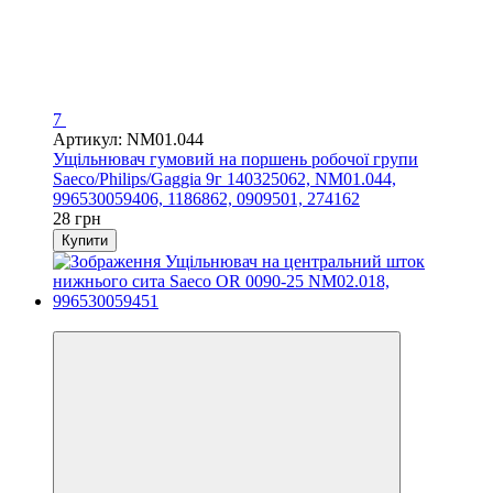
7
Артикул: NM01.044
Ущільнювач гумовий на поршень робочої групи
Saeco/Philips/Gaggia 9г 140325062, NM01.044,
996530059406, 1186862, 0909501, 274162
28 грн
Купити
3