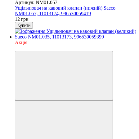
Артикул: NM01.057
Ущільнювач на кавовий клапан (нижній) Saeco
NM01.057, 11013174, 996530059419
12 грн
Купити
Акція
3