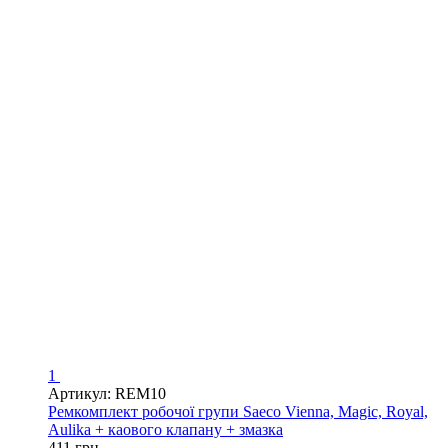
1
Артикул: REM10
Ремкомплект робочої групи Saeco Vienna, Magic, Royal,
Aulika + каового клапану + змазка
411 грн