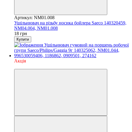
Артикул: NM01.008
Ущільнювач на різьбу носика бойлера Saeco 140320459,
NM04.004, NM01.008
18 грн
Купити
Акція
3