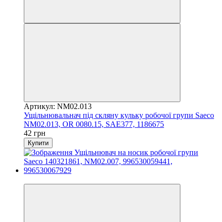
Артикул: NM02.013
Ущільнювальнач під скляну кульку робочої групи Saeco
NM02.013, OR 0080.15, SAE377, 1186675
42 грн
Купити
3