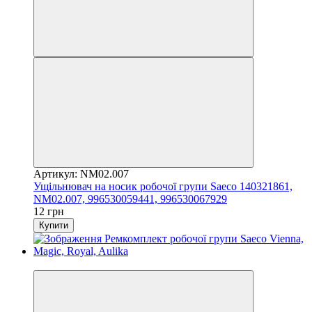
Артикул: NM02.007
Ущільнювач на носик робочої групи Saeco 140321861,
NM02.007, 996530059441, 996530067929
12 грн
Купити
3