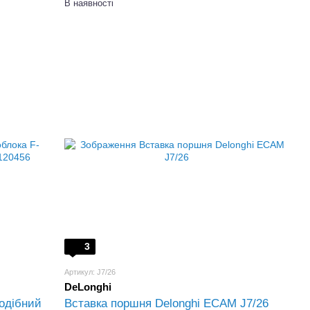
В наявності
3
Артикул: J7/26
DeLonghi
подібний
Вставка поршня Delonghi ECAM J7/26