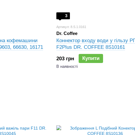
3
Артикул: 8.S.1.0161
Dr. Coffee
ана кофемашини
Коннектор входу води у гільзу Р
9603, 66630, 16171
F2Plus DR. COFFEE 8S10161
Купити
203 грн
В наявності