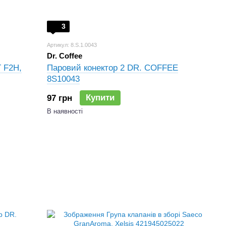
3
Артикул: 8.S.1.0043
Dr. Coffee
Г F2H,
Паровий конектор 2 DR. COFFEE
8S10043
Купити
97 грн
В наявності