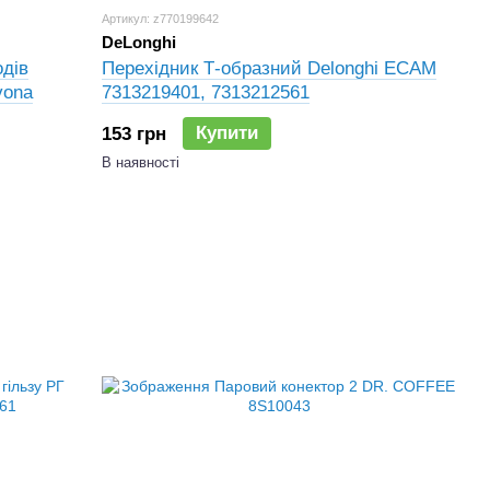
Артикул: z770199642
DeLonghi
одів
Перехідник Т-образний Delonghi ECAM
vona
7313219401, 7313212561
Купити
153 грн
В наявності