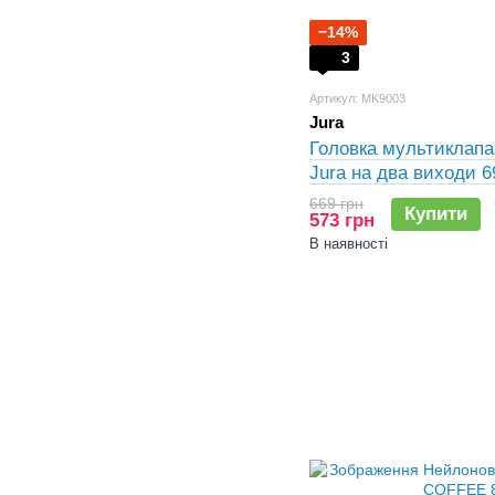
−14%
3
Артикул: MK9003
Jura
Головка мультиклап
Jura на два виходи 6
669 грн
Купити
573 грн
В наявності