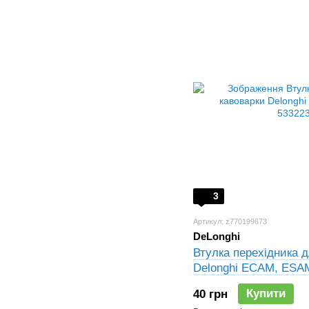
3
Артикул: z770199673
DeLonghi
Втулка перехідника 
Delonghi ECAM, ESA
Купити
40 грн