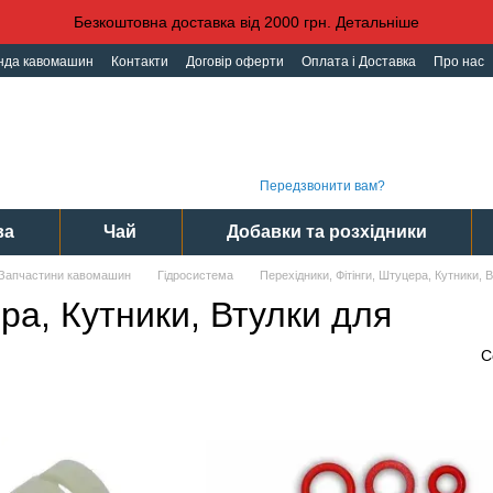
Безкоштовна доставка від 2000 грн. Детальніше
нда кавомашин
Контакти
Договір оферти
Оплата і Доставка
Про нас
іденційності
Угода користувача
Графі
(093) 496 31 31
Інте
(095) 496 31 31
Сер
(097) 496 31 31
Пн-Пт
Передзвонити вам?
ва
Чай
Добавки та розхідники
Запчастини кавомашин
Гідросистема
Перехідники, Фітінги, Штуцера, Кутники,
ра, Кутники, Втулки для
С