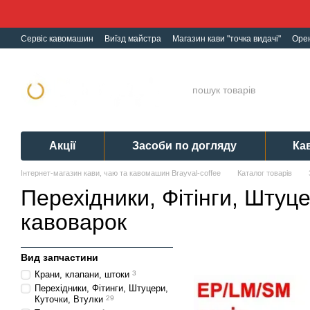
Перейти до основного контенту
Сервіс кавомашин
Виїзд майстра
Магазин кави "точка видачі"
Оре
Ремонт кавомашин
Гарантія
Обмін і Повернення
Політика конф
Акції
Засоби по догляду
Ка
Інтернет-магазин кави, чаю та кавомашин Brayval-coffee
Каталог товарів
Перехідники, Фітінги, Штуце
кавоварок
Вид запчастини
Крани, клапани, штоки
3
Перехідники, Фітинги, Штуцери,
Куточки, Втулки
29