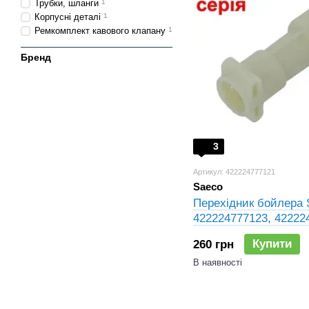
Трубки, шланги
1
Корпусні деталі
1
Ремкомплект кавового клапану
1
Бренд
3
Артикул: 422224777121
Saeco
Перехідник бойлера S
422224777123, 42222
422224777124, 30000
Купити
260 грн
В наявності