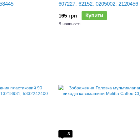
658445
607227, 62152, 0205002, 2120456
Купити
165 грн
В наявності
3