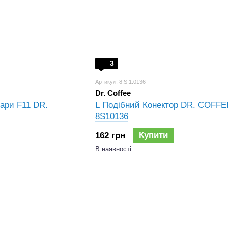
3
Артикул: 8.S.1.0136
Dr. Coffee
ари F11 DR.
L Подібний Конектор DR. COFFE
8S10136
Купити
162 грн
В наявності