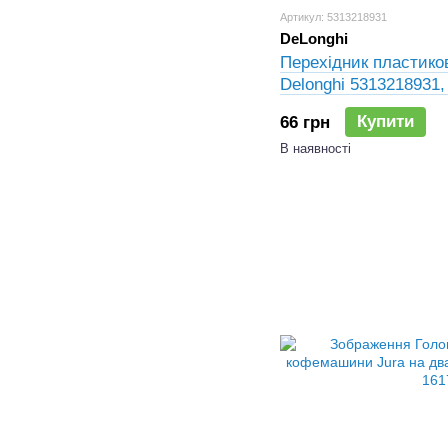
Артикул: 5313218931
DeLonghi
Перехідник пластико
Delonghi 5313218931,
Купити
66 грн
В наявності