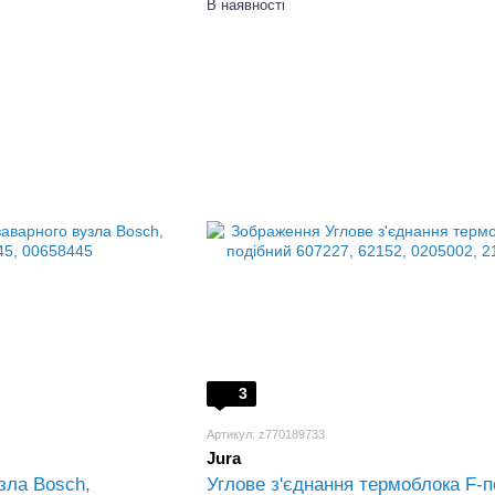
В наявності
3
Артикул: z770189733
Jura
зла Bosch,
Углове з'єднання термоблока F-