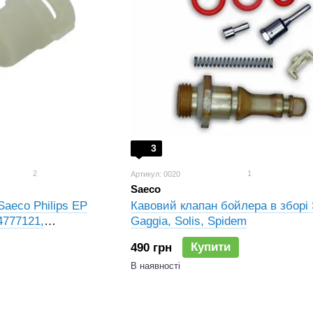
3
2
1
Артикул: 0020
Saeco
aeco Philips EP
Кавовий клапан бойлера в зборі 
4777121,
Gaggia, Solis, Spidem
8825671
Купити
490 грн
В наявності