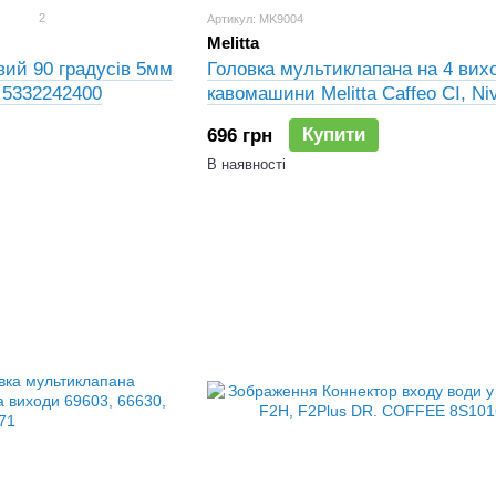
2
Артикул: MK9004
Melitta
вий 90 градусів 5мм
Головка мультиклапана на 4 вих
 5332242400
кавомашини Melitta Caffeo CI, Ni
Купити
696 грн
В наявності