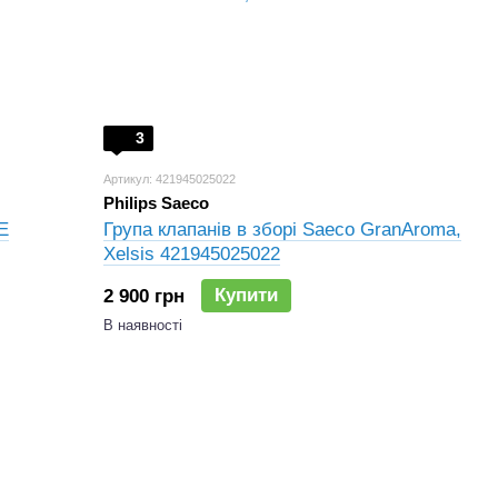
3
Артикул: 421945025022
Philips Saeco
E
Група клапанів в зборі Saeco GranAroma,
Xelsis 421945025022
Купити
2 900 грн
В наявності