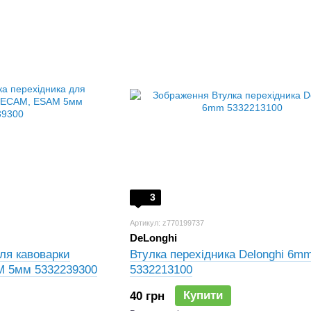
3
Артикул: z770199737
DeLonghi
для кавоварки
Втулка перехідника Delonghi 6m
M 5мм 5332239300
5332213100
Купити
40 грн