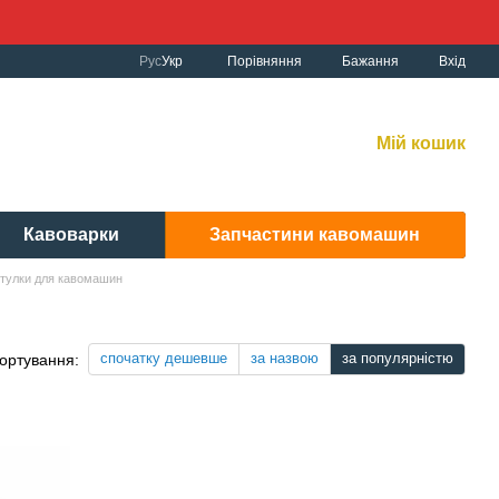
Порівняння
Рус
Укр
Бажання
Вхід
к роботи:
рнет-магазин:
10:00-19:00 Без вихідних
Мій кошик
вісний центр:
: 9:00-19:00 Cб 10:30-17:00 | Нд: вих.
Кавоварки
Запчастини кавомашин
 Втулки для кавомашин
спочатку дешевше
за назвою
за популярністю
ортування: