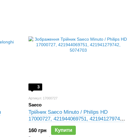
3
Артикул: 17000727
Saeco
m
Трійник Saeco Minuto / Philips HD
17000727, 421944069751, 421941279742,
5074703
Купити
160 грн