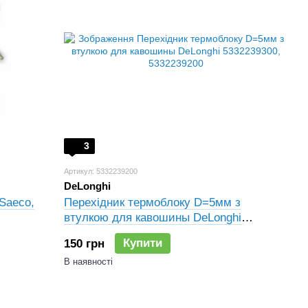
3
Артикул: 5332239200
DeLonghi
Saeco,
Перехідник термоблоку D=5мм з
втулкою для кавошины DeLonghi
5332239300, 5332239200
Купити
150 грн
В наявності