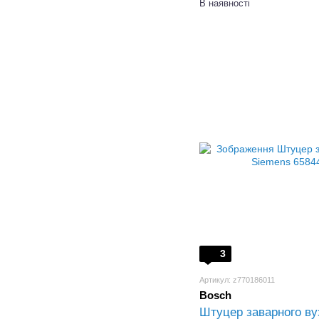
В наявності
3
Артикул: z770186011
Bosch
Штуцер заварного ву