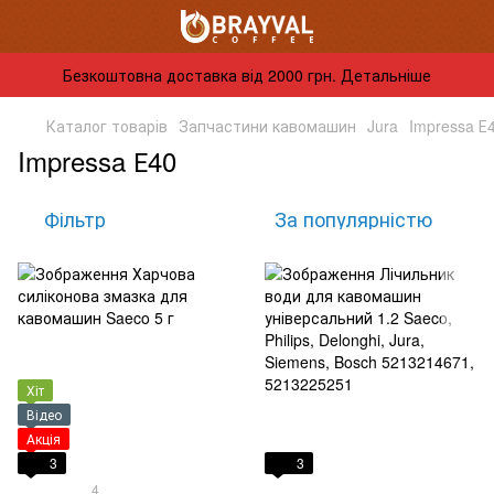
Безкоштовна доставка від 2000 грн. Детальніше
Каталог товарів
Запчастини кавомашин
Jura
Impressa Е
Impressa Е40
Фільтр
За популярністю
Хіт
Відео
Акція
3
3
4