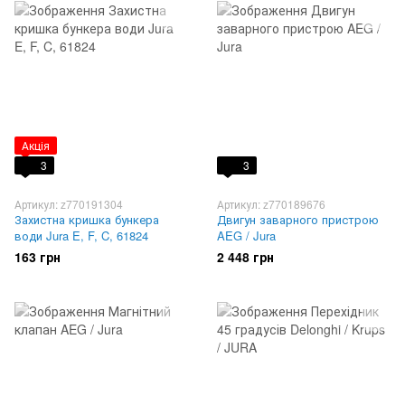
Акція
3
3
Артикул: z770191304
Артикул: z770189676
Захистна кришка бункера
Двигун заварного пристрою
води Jura E, F, C, 61824
AEG / Jura
163 грн
2 448 грн