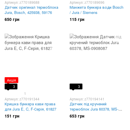
Артикул: z770189688
Артикул: z770189696
Датчик оригинал термоблока
Манжета бункера води Bosch
Jura, Bosch, 425938, 59176
/ Jura / Siemens
650 грн
115 грн
Акція
3
3
1
Артикул: z770191344
Артикул: z770194141
Кришка бункера кави права
Датчик під кручений
для Jura E, C, F-Серія, 61827
термоблок Jura 60378, MS-
0908087
151 грн
653 грн