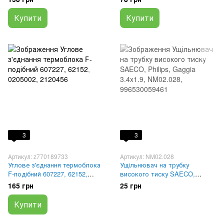
MS-0053792, MS-0926181
Купити
Купити
3
3
Артикул: z770189733
Артикул: NM02.028
Углове з'єднання термоблока
Ущільнювач на трубку
F-подібний 607227, 62152,
високого тиску SAECO,
0205002, 2120456
Philips, Gaggia 3.4x1.9,
165 грн
25 грн
NM02.028, 996530059461
Купити