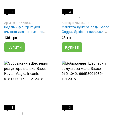
3
3
4
Артикул: 144650300
Артикул: NM05.013
Водяний фільтр грубої
Манжета бункера води Saeco
очистки для кавомашин
Gaggia, Spidem 145842900,
Saeco/Gaggia/Spidem/Solis
NM05.013, 1186700
136 грн
45 грн
(8мм) 144650300, 41555143,
NV99.001, C439900695, LF
Купити
Купити
1160002
3
3
3
1