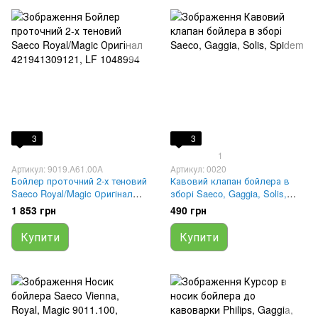
3
3
1
Артикул: 9019.A61.00A
Артикул: 0020
Бойлер проточний 2-х теновий
Кавовий клапан бойлера в
Saeco Royal/Magic Оригінал
зборі Saeco, Gaggia, Solis,
421941309121, LF 1048994
Spidem
1 853 грн
490 грн
Купити
Купити