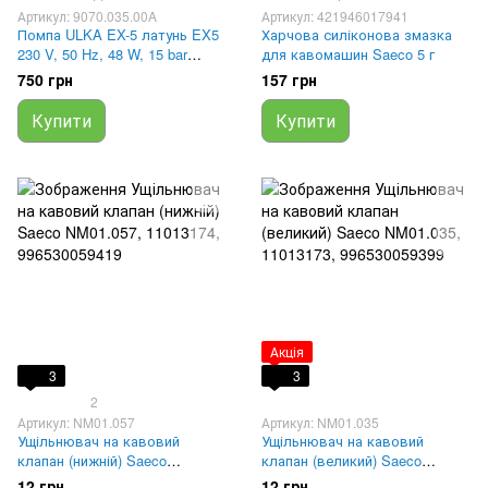
Артикул: 9070.035.00A
Артикул: 421946017941
Помпа ULKA EX-5 латунь EX5
Харчова силіконова змазка
230 V, 50 Hz, 48 W, 15 bar
для кавомашин Saeco 5 г
9070.035.00A, 421941305991,
750 грн
157 грн
1122735
Купити
Купити
Акція
3
3
2
Артикул: NM01.057
Артикул: NM01.035
Ущільнювач на кавовий
Ущільнювач на кавовий
клапан (нижній) Saeco
клапан (великий) Saeco
NM01.057, 11013174,
NM01.035, 11013173,
12 грн
12 грн