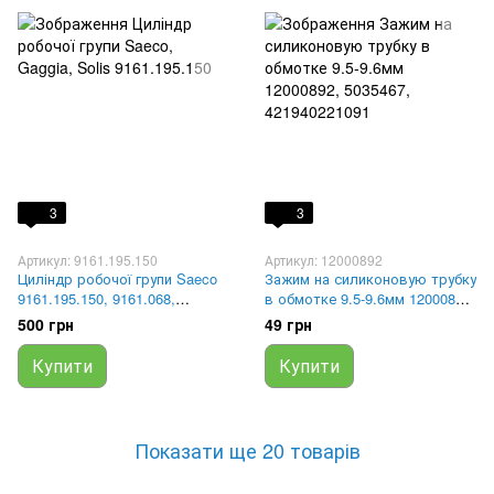
3
3
Артикул: 9161.195.150
Артикул: 12000892
Циліндр робочої групи Saeco
Зажим на силиконовую трубку
9161.195.150, 9161.068,
в обмотке 9.5-9.6мм 12000892,
421944014611, 5072594
5035467, 421940221091
500 грн
49 грн
Купити
Купити
Показати ще 20 товарів