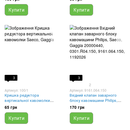
Купити
Купити
3
3
2
Артикул: 100/1
Артикул: 9161.064.150
Кришка редуктора
Вхідний клапан заварного
вертикальної кавомолки
блоку кавомашини Philips,
Saeco, Gaggia
Saeco, Gaggia 20000440,
65 грн
170 грн
0301.R04.150, 9161.064.150,
1192026
Купити
Купити