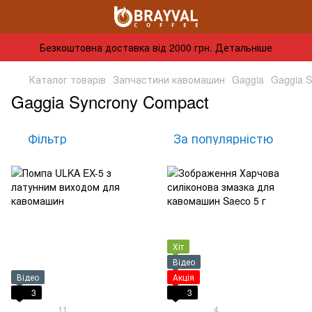
Безкоштовна доставка від 2000 грн. Детальніше
Каталог товарів
Запчастини кавомашин
Gaggia
Gaggia 
Gaggia Syncrony Compact
Фільтр
За популярністю
Хіт
Відео
Відео
Акція
3
3
11
4