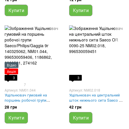
996530059419
996530059399
Купити
Купити
Відео
Акція
3
3
7
Артикул: NM01.044
Артикул: NM02.018
Ущільнювач гумовий на
Ущільнювач на центральний
поршень робочої групи
шток нижнього сита Saeco OR
Saeco/Philips/Gaggia 9г
0090-25 NM02.018,
28 грн
42 грн
140325062, NM01.044,
996530059451
996530059406, 1186862,
Купити
Купити
0909501, 274162