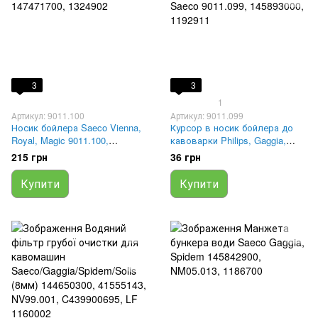
3
3
1
Артикул: 9011.100
Артикул: 9011.099
Носик бойлера Saeco Vienna,
Курсор в носик бойлера до
Royal, Magic 9011.100,
кавоварки Philips, Gaggia,
147471700, 1324902
Saeco 9011.099, 145893000,
215 грн
36 грн
1192911
Купити
Купити