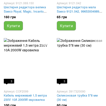
Артикул: 9121.069.150
Артикул: 9121.042
Шестерня редуктора велика
Шестерня редуктора мала
Saeco Royal, Magic, Incanto
Saeco 9121.042, 996530049894,
9121.069.150, 1212012
1212015
160 грн
65 грн
Купити
Купити
3
3
Артикул: COF2099
Артикул: 3917320090
Кабель мережевий 1,5 метра
Силиконовая трубка 5*8 мм
230V 10A 2000W євровилка
(30 см)
100 грн
60 грн