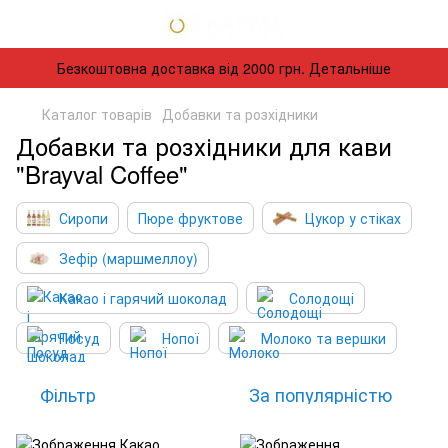
Безкоштовна доставка від 2000 грн. Детальніше
Каталог товарів
Добавки та розхідники
Добавки та розхідники для кави
"Brayval Coffee"
Сиропи
Пюре фруктове
Цукор у стіках
Зефір (маршмеллоу)
Какао і гарячий шоколад
Солодощі
Посуд
Нопої
Молоко та вершки
Фільтр
За популярністю