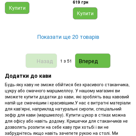
619 грн
Купити
Купити
Показати ще 20 товарів
Назад
Вперед
1
з 51
Додатки до кави
Будь-яку каву не зможе обійтися без красивого стаканчика,
цукру або смачного маршмеллоу. У нашому магазині ви
зможете купити додатки до кави, які зроблять ваш кавовий
напій ще смачнішим і красивішим.У нас є витратні матеріали
для кав'ярні, наприклад натуральні сиропи, спеціальний
зефір для кави (маршмелоу). Купити цукор в стіках можна
для офісу або навіть додому. Кришечки для стаканчиків не
дозволять розлити на себе каву при хотьбі і ви не
забруднітесь якщо навіть зачепете рукою на столі. Ми