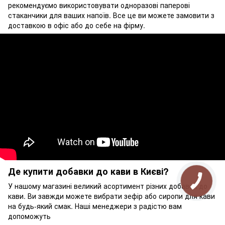
рекомендуємо використовувати одноразові паперові
стаканчики для ваших напоїв. Все це ви можете замовити з
доставкою в офіс або до себе на фірму.
Де
купити
добавки
до
кави
в
Києві
?
У
нашому
магазині
великий
асортимент
різних
добавок
до
кави
.
Ви
завжди
можете
вибрати
зефір
або
сиропи
для
кави
на
будь-який
смак
.
Наші
менеджери
з
радістю
вам
допоможуть