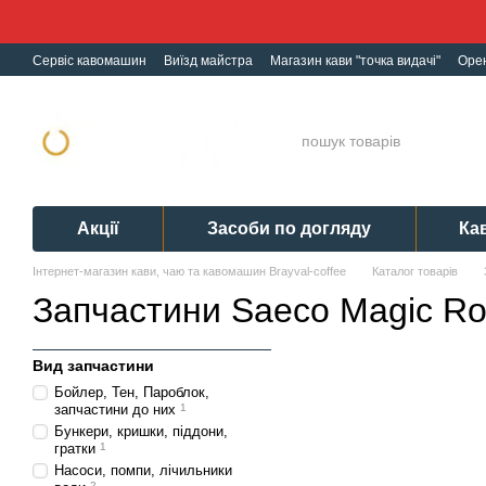
Перейти до основного контенту
Сервіс кавомашин
Виїзд майстра
Магазин кави "точка видачі"
Оре
Ремонт кавомашин
Гарантія
Обмін і Повернення
Політика конф
Акції
Засоби по догляду
Ка
Інтернет-магазин кави, чаю та кавомашин Brayval-coffee
Каталог товарів
Запчастини Saeco Magic R
Вид запчастини
Бойлер, Тен, Пароблок,
запчастини до них
1
Бункери, кришки, піддони,
гратки
1
Насоси, помпи, лічильники
2