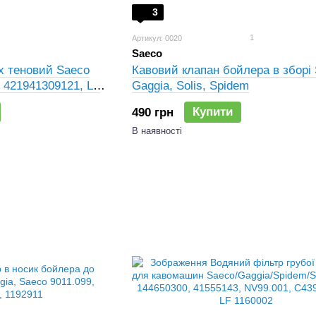
3
1
Артикул: 0020
Saeco
х теновий Saeco
Кавовий клапан бойлера в зборі 
 421941309121, LF
Gaggia, Solis, Spidem
Купити
490 грн
В наявності