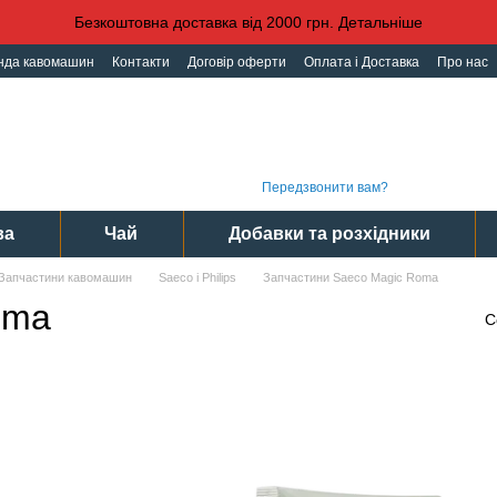
Безкоштовна доставка від 2000 грн. Детальніше
нда кавомашин
Контакти
Договір оферти
Оплата і Доставка
Про нас
іденційності
Угода користувача
Графі
(093) 496 31 31
Інте
(095) 496 31 31
Сер
(097) 496 31 31
Пн-Пт
Передзвонити вам?
ва
Чай
Добавки та розхідники
Запчастини кавомашин
Saeco і Philips
Запчастини Saeco Magic Roma
oma
С