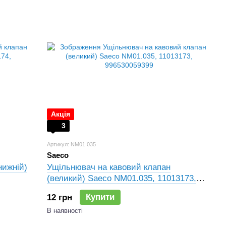
Акція
3
Артикул: NM01.035
Saeco
нижній)
Ущільнювач на кавовий клапан
(великий) Saeco NM01.035, 11013173,
996530059399
Купити
12 грн
В наявності