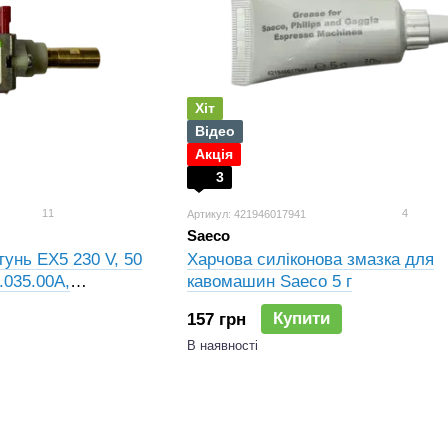
Хіт
Відео
Акція
3
11
4
Артикул: 421946017941
Saeco
унь EX5 230 V, 50
Харчова силіконова змазка для
.035.00A,
кавомашин Saeco 5 г
35
Купити
157 грн
В наявності