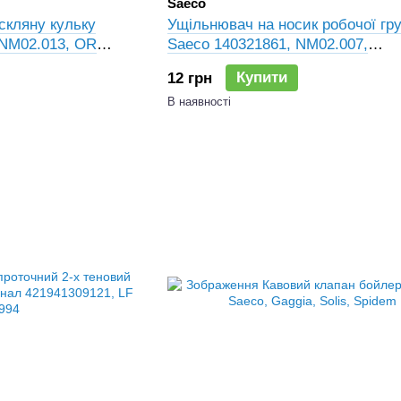
Saeco
скляну кульку
Ущільнювач на носик робочої гр
 NM02.013, OR
Saeco 140321861, NM02.007,
86675
996530059441, 996530067929
Купити
12 грн
В наявності