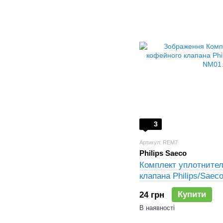
3
Артикул: REM7
Philips Saeco
Комплект уплотните
клапана Philips/Saec
NM01.035)
Купити
24 грн
В наявності