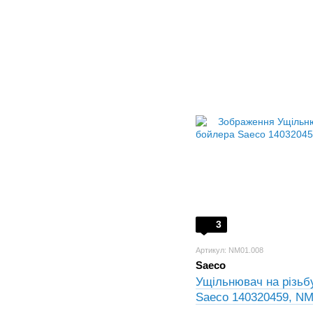
3
Артикул: NM01.008
Saeco
Ущільнювач на різьб
Saeco 140320459, NM