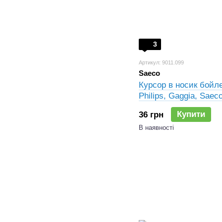
3
Артикул: 9011.099
Saeco
Курсор в носик бойл
Philips, Gaggia, Saec
145893000, 1192911
Купити
36 грн
В наявності