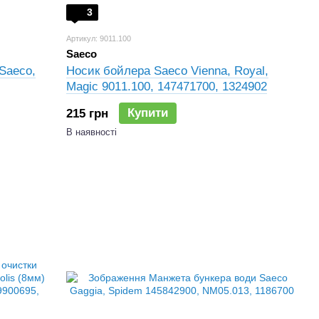
3
Артикул: 9011.100
Saeco
Saeco,
Носик бойлера Saeco Vienna, Royal,
Magic 9011.100, 147471700, 1324902
Купити
215 грн
В наявності