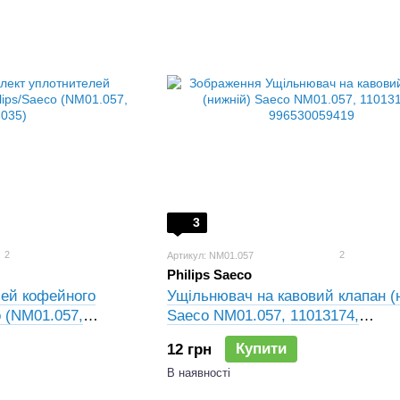
3
2
2
Артикул: NM01.057
Philips Saeco
лей кофейного
Ущільнювач на кавовий клапан (
o (NM01.057,
Saeco NM01.057, 11013174,
996530059419
Купити
12 грн
В наявності