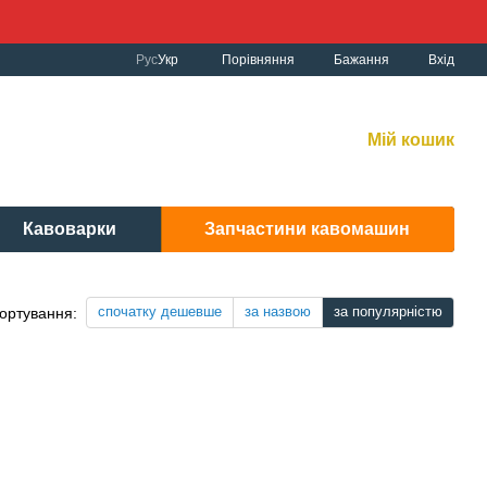
Порівняння
Рус
Укр
Бажання
Вхід
к роботи:
рнет-магазин:
10:00-19:00 Без вихідних
Мій кошик
вісний центр:
: 9:00-19:00 Cб 10:30-17:00 | Нд: вих.
Кавоварки
Запчастини кавомашин
спочатку дешевше
за назвою
за популярністю
ортування: