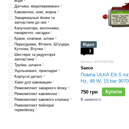
води
Датчики, мікроперемикачі
2
Кавомолки, ножі, жорна
3
Заварювальні блоки та
запчастини до них
5
Капучінатори, молочники,
панарелло, насадки
1
Крани, клапани, штоки
2
Перехідники, Фітинги, Штуцери,
Відео
Куточки, Втулки
1
3
Шестерні та редукторні
запчастини
5
Артикул: 9070.035.00A
Трубки, шланги
1
Saeco
Ущільнювачі, прокладки
8
Помпа ULKA EX-5 лат
Корпусні деталі
2
Hz, 48 W, 15 bar 9070
Хімія для кавомашин
1
421941305991, 11227
Ремкомплект заварного блоку
3
Купити
750 грн
Ремкомплект кавомолки
1
Ремкомплект кавового клапану
2
В наявності
Ремкомплект бойлера/
термоблоку
1