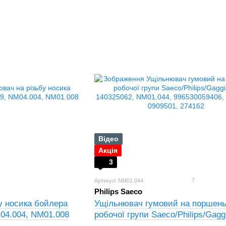
Відео
Акція
3
7
Артикул: NM01.044
Philips Saeco
у носика бойлера
Ущільнювач гумовий на поршен
04.004, NM01.008
робочої групи Saeco/Philips/Gaggi
140325062, NM01.044, 996530059