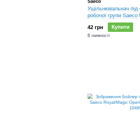
Saeco
Ущільнювальнач під 
робочої групи Saeco
0080.15, SAE377, 11
Купити
42 грн
В наявності