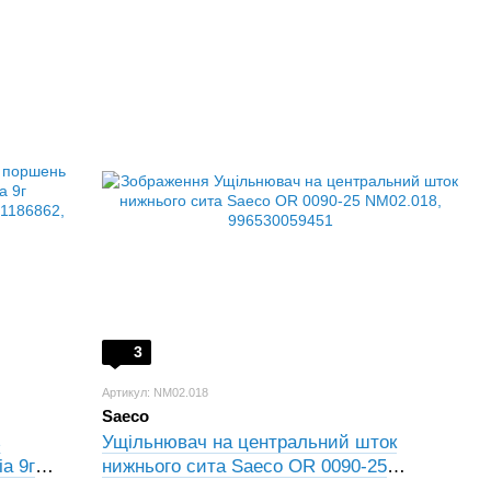
3
Артикул: NM02.018
Saeco
ь
Ущільнювач на центральний шток
a 9г
нижнього сита Saeco OR 0090-25
406,
NM02.018, 996530059451