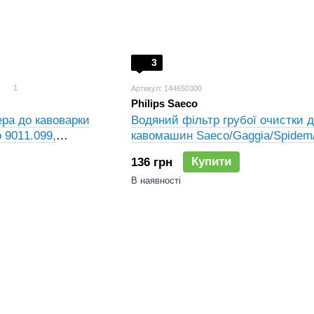
3
1
Артикул: 144650300
Philips Saeco
ера до кавоварки
Водяний фільтр грубої очистки 
o 9011.099,
кавомашин Saeco/Gaggia/Spidem/
(8мм) 144650300, 41555143, NV99
Купити
136 грн
C439900695, LF 1160002
В наявності