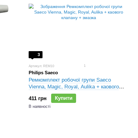
3
1
Артикул: REM10
Philips Saeco
Ремкомплект робочої групи Saeco
Vienna, Magic, Royal, Aulika + каового
клапану + змазка
Купити
411 грн
В наявності