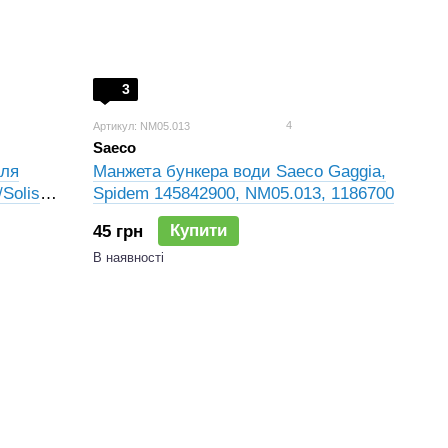
3
4
Артикул: NM05.013
Saeco
для
Манжета бункера води Saeco Gaggia,
Solis
Spidem 145842900, NM05.013, 1186700
.001,
Купити
45 грн
В наявності