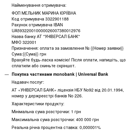
Найменування отримувача:
ФОП МЕЛЬНИК МАРИНА ЮРІЇВНА
Код отримувача 3322901188
Рахунок отримувача IBAN
UA593220010000026007380012976
Назва банку АТ "УНІВЕРСАЛ БАНК"
МФО 322001
Призначення: оплата за замовлення № {{Номер заявки}}
Сума:{{Сума}} грн
Врахуйте будь-ласка комісію! Після оплати, напишіть, що
сплатили або скиньте скріншот.
Покупка частинами monobank | Universal Bank
Надавач послуг:
АТ «УНІВЕРСАЛ БАНК» ліцензія НБУ No92 від 20.01.1994,
номер у держреєстрі банків No 226.
Характеристики продукту:
Мінімальна сума розстрочки: 1 грн
Максимальна сума розстрочки: 400 000 грн
Реальна річна процентна ставка: 0,000001%