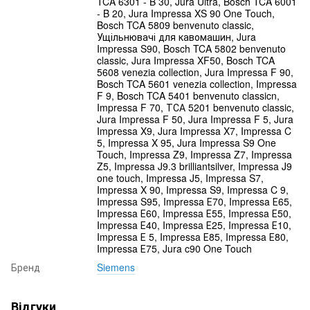
TCA 6301 - B 30, Jura Ultra, Bosch TCA 6001
- B 20, Jura Impressa XS 90 One Touch,
Bosch TCA 5809 benvenuto classic,
Ущільнювачі для кавомашин, Jura
Impressa S90, Bosch TCA 5802 benvenuto
classic, Jura Impressa XF50, Bosch TCA
5608 venezia collection, Jura Impressa F 90,
Bosch TCA 5601 venezia collection, Impressa
F 9, Bosch TCA 5401 benvenuto classicn,
Impressa F 70, ТСА 5201 benvenuto classic,
Jura Impressa F 50, Jura Impressa F 5, Jura
Impressa X9, Jura Impressa X7, Impressa C
5, Impressa X 95, Jura Impressa S9 One
Touch, Impressa Z9, Impressa Z7, Impressa
Z5, Impressa J9.3 brilliantsilver, Impressa J9
one touch, Impressa J5, Impressa S7,
Impressa X 90, Impressa S9, Impressa C 9,
Impressa S95, Impressa Е70, Impressa Е65,
Impressa Е60, Impressa Е55, Impressa Е50,
Impressa Е40, Impressa Е25, Impressa Е10,
Impressa Е 5, Impressa Е85, Impressa Е80,
Impressa Е75, Jura c90 One Touch
Бренд
Siemens
Відгуки