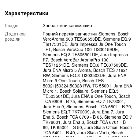
Характеристики
Розділ
Запчастини кавомашин
Додаткові
Повний перелік запчастин Siemens, Bosch
розділи
VeroAroma 500 TES60553DE, Siemens EQ.9
TI917531DE, Jura Impressa J9 One Touch
TFT, Bosch VeroCup 100 TIS30159DE,
Siemens EQ.8 TE806501DE, Jura Impressa
F7, Bosch VeroBar AromaPro 100
TES71251DE, Siemens EQ.6 TE607503DE,
Jura ENA Micro 5 Aroma, Bosch TES 71621
RW, Siemens EQ.3 TI303503DE, Jura ENA
Micro 9 One Touch, Bosch TES
50321|50324|50328 RW, TC 55001, Jura ENA
Micro 1, Bosch Solitaire, Siemens EQ.5
TE503501DE, Jura ENA 9 One Touch, Bosch
TCA 6809 - B 75, Siemens EQ.7 TK73001,
Jura Ena 9, Siemens, Bosch TCA 6801 - B 70,
Siemens EQ.7 TK76009, Jura Ena 7, Jura
Ena 5, Bosch TCA 6709 - B 65, Siemens EQ.7
TK76001, Jura Ena 3, Bosch TCA 6701 - B
60, TK 65001 - S 50, Jura Skala Office, Bosch
TCA 6401 - B 40, Jura Skala Vario, Bosch