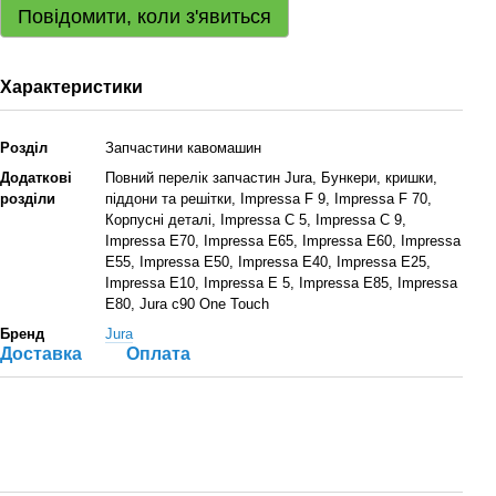
Повідомити, коли з'явиться
Характеристики
Розділ
Запчастини кавомашин
Додаткові
Повний перелік запчастин Jura, Бункери, кришки,
розділи
піддони та решітки, Impressa F 9, Impressa F 70,
Корпусні деталі, Impressa C 5, Impressa C 9,
Impressa Е70, Impressa Е65, Impressa Е60, Impressa
Е55, Impressa Е50, Impressa Е40, Impressa Е25,
Impressa Е10, Impressa Е 5, Impressa Е85, Impressa
Е80, Jura c90 One Touch
Бренд
Jura
Доставка
Оплата