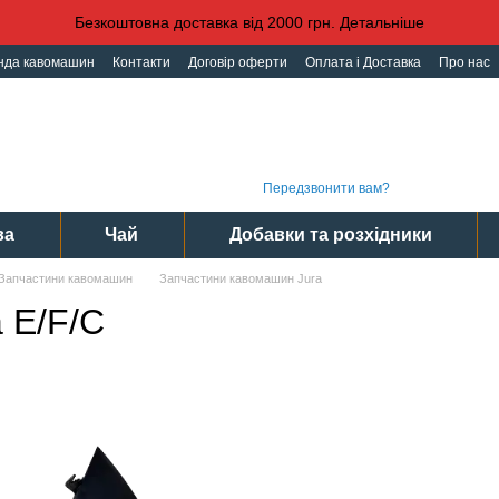
Безкоштовна доставка від 2000 грн. Детальніше
нда кавомашин
Контакти
Договір оферти
Оплата і Доставка
Про нас
іденційності
Угода користувача
Графі
(093) 496 31 31
Інте
(095) 496 31 31
Сер
(097) 496 31 31
Пн-Пт
Передзвонити вам?
ва
Чай
Добавки та розхідники
Запчастини кавомашин
Запчастини кавомашин Jura
 E/F/C