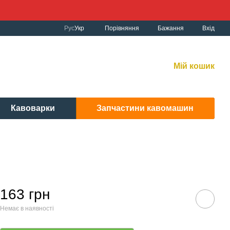
Порівняння
Рус
Укр
Бажання
Вхід
к роботи:
рнет-магазин:
10:00-19:00 Без вихідних
Мій кошик
вісний центр:
: 9:00-19:00 Cб 10:30-17:00 | Нд: вих.
Кавоварки
Запчастини кавомашин
163 грн
Немає в наявності