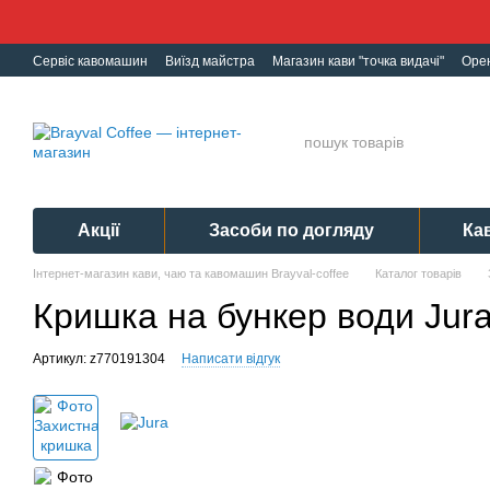
Перейти до основного контенту
Сервіс кавомашин
Виїзд майстра
Магазин кави "точка видачі"
Оре
Ремонт кавомашин
Гарантія
Обмін і Повернення
Політика конф
Акції
Засоби по догляду
Ка
Інтернет-магазин кави, чаю та кавомашин Brayval-coffee
Каталог товарів
Кришка на бункер води Jura
Артикул: z770191304
Написати відгук