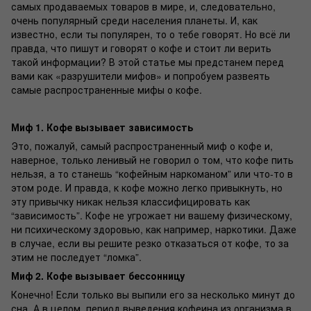
самых продаваемых товаров в мире, и, следовательно,
очень популярный среди населения планеты. И, как
известно, если ты популярен, то о тебе говорят. Но всё ли
правда, что пишут и говорят о кофе и стоит ли верить
такой информации? В этой статье мы предстанем перед
вами как «разрушители мифов» и попробуем развеять
самые распространенные мифы о кофе.
Миф 1. Кофе вызывает зависимость
Это, пожалуй, самый распространенный миф о кофе и,
наверное, только ленивый не говорил о том, что кофе пить
нельзя, а то станешь “кофейным наркоманом” или что-то в
этом роде. И правда, к кофе можно легко привыкнуть, но
эту привычку никак нельзя классифицировать как
“зависимость”. Кофе не угрожает ни вашему физическому,
ни психическому здоровью, как например, наркотики. Даже
в случае, если вы решите резко отказаться от кофе, то за
этим не последует “ломка”.
Миф 2. Кофе вызывает бессонницу
Конечно! Если только вы выпили его за несколько минут до
сна. А в целом, период выведения кофеина из организма в