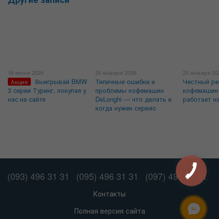
16 июня 2026
20 января 2026
20 января 20
Выигрывай BMW
Типичные ошибки и
Честный р
Акция
3 серии Туринг, покупая у
проблемы кофемашин
кофемашин:
нас на сайте
DeLonghi — что делать и
работает н
когда нужен сервис
(093) 496 31 31
(095) 496 31 31
(097) 496 31 31
Контакты
Полная версия сайта