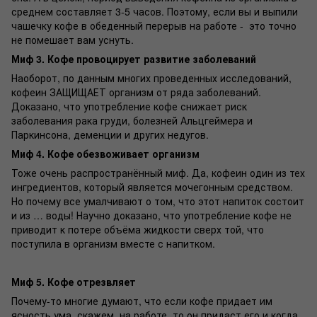
среднем составляет 3-5 часов. Поэтому, если вы и выпили
чашечку кофе в обеденный перерыв на работе - это точно
не помешает вам уснуть.
Миф 3. Кофе провоцирует развитие заболеваний
Наоборот, по данным многих проведенных исследований,
кофеин ЗАЩИЩАЕТ организм от ряда заболеваний.
Доказано, что употребление кофе снижает риск
заболевания рака груди, болезней Альцгеймера и
Паркинсона, деменции и других недугов.
Миф 4. Кофе обезвоживает организм
Тоже очень распространённый миф. Да, кофеин один из тех
ингредиентов, который является мочегонным средством.
Но почему все умалчивают о том, что этот напиток состоит
и из … воды! Научно доказано, что употребление кофе не
приводит к потере объёма жидкости сверх той, что
поступила в организм вместе с напитком.
Миф 5. Кофе отрезвляет
Почему-то многие думают, что если кофе придает им
ясность ума, скажем, на работе, то он придаст его и когда