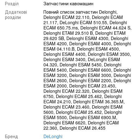
Розділ
Запчастини кавомашин
Додаткові
Повний список запчастин Delonghi,
розділи
Delonghi ECAM 22.110, Delonghi ECAM
21.117, DeLonghi ECAM 510.55, Delonghi
ECAM 650.75.ms, Delonghi ECAM 44.624 S,
Delonghi ETAM 29.510 B, Delonghi ETAM
29.620 SB, Delonghi ESAM 4300, Delonghi
ESAM 4200, Delonghi ESAM 4000, Delonghi
ESAM 04.110.B, Delonghi ESAM 4500,
Delonghi ESAM 4400, Delonghi ESAM 3500,
Delonghi ESAM 3400, DeLonghi ESAM
04.320, Delonghi ESAM 5450, Delonghi
ESAM 5400, Delonghi ESAM 6600, Delonghi
ESAM 3200, Delonghi ESAM 3000, Delonghi
ESAM 2600, Delonghi ESAM 2200, Delonghi
ESAM 2000, Delonghi ECAM 23.450,
Delonghi ECAM 22.320, Delonghi ESAM
6750, Delonghi ECAM 25.462, Delonghi
ECAM 24.210, Delonghi ETAM 36.365.M,
Delonghi ECAM 23.460, Delonghi ESAM
5600, Delonghi ECAM 25.452, Delonghi
ESAM 5500, Delonghi ESAM 6900.M,
Delonghi ESAM 6620, Delonghi ECAM
22.360, Delonghi ECAM 26.455
Бренд
DeLonghi