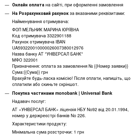
Онлайн оплата
на сайті, при оформленні замовлення
На Розрахунковий рахунок
за вказаними реквізитами:
Найменування отримувача:
ФОП МЕЛЬНИК МАРИНА ЮРІЇВНА
Код отримувача 3322901188
Рахунок отримувача IBAN
UA593220010000026007380012976
Назва банку АТ "УНІВЕРСАЛ БАНК"
МФО 322001
Призначення: оплата за замовлення № {{Номер заявки}}
Сума:{{Сума}} грн
Врахуйте будь-ласка комісію! Після оплати, напишіть, що
сплатили або скиньте скріншот.
Покупка частинами monobank | Universal Bank
Надавач послуг:
АТ «УНІВЕРСАЛ БАНК» ліцензія НБУ No92 від 20.01.1994,
номер у держреєстрі банків No 226.
Характеристики продукту:
Мінімальна сума розстрочки: 1 грн