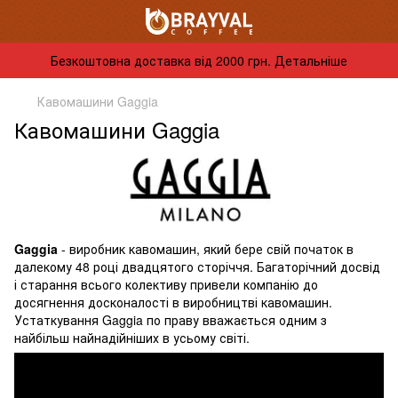
Безкоштовна доставка від 2000 грн. Детальніше
Кавомашини Gaggia
Кавомашини Gaggia
Gaggia
-
виробник кавомашин
,
який
бере
свій початок
в
далекому
48
році
двадцятого
сторіччя
.
Багаторічний
досвід
і
старання
всього
колективу
привели
компанію
до
досягнення
досконалості
в
виробництві кавомашин
.
Устаткування
Gaggia
по
праву
вважається
одним
з
найбільш
найнадійніших
в усьому
світі
.