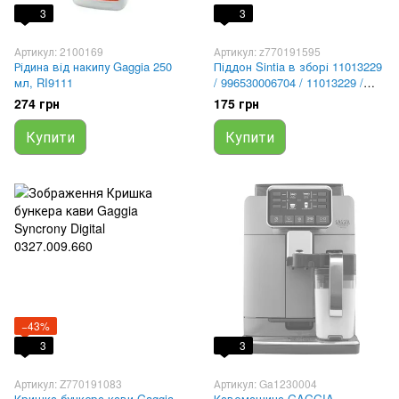
3
3
Артикул: 2100169
Артикул: z770191595
Рідина від накипу Gaggia 250
Піддон Sintia в зборі 11013229
мл, RI9111
/ 996530006704 / 11013229 /
11022440 / 996530007373 /
274 грн
175 грн
17000252
Купити
Купити
−43%
3
3
Артикул: Z770191083
Артикул: Ga1230004
Кришка бункера кави Gaggia
Кавомашина GAGGIA