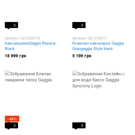
3
3
Артикул: Ga1230016
Артикул: Ga1230017
КавомашинаGaggia Besana
Рожкова кавоварка Gaggia
Black
Grangaggia Style black
18 999 грн
5 199 грн
−48%
3
3