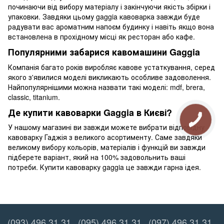
починаючи від вибору матеріалу і закінчуючи якість збірки і
упаковки. Завдяки цьому gaggia кавоварка завжди буде
радувати вас ароматним напоєм будинку і навіть якщо вона
встановлена ​​в прохідному місці як ресторан або кафе.
Популярними забарися кавомашини Gaggia
Компанія багато років виробляє кавове устаткування, серед
якого з'явилися моделі викликають особливе задоволення.
Найпопулярнішими можна назвати такі моделі: mdf, brera,
classic, titanium.
Де купити кавоварки Gaggia в Києві?
У нашому магазині ви завжди можете вибрати відповідну
кавоварку Гаджія з великого асортименту. Саме завдяки
великому вибору кольорів, матеріалів і функцій ви завжди
підберете варіант, який на 100% задовольнить ваші
потреби. Купити кавоварку gaggia це завжди гарна ідея.
(093) 496 31 31
(095) 496 31 31
(097) 496 31 31