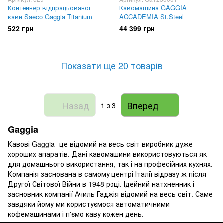
Контейнер відпрацьованої
Кавомашина GAGGIA
кави Saeco Gaggia Titanium
ACCADEMIA St.Steel
522 грн
44 399 грн
Показати ще 20 товарів
Назад
Вперед
1
з 3
Gaggia
Кавові Gaggia- це відомий на весь світ виробник дуже
хороших апаратів. Дані кавомашини використовуються як
для домашнього використання, так і на професійних кухнях.
Компанія заснована в самому центрі Італії відразу ж після
Другої Світової Війни в 1948 році. Ідейний натхненник і
засновник компанії Ачиль Гаджія відомий на весь світ. Саме
завдяки йому ми користуємося автоматичними
кофемашинами і п'ємо каву кожен день.