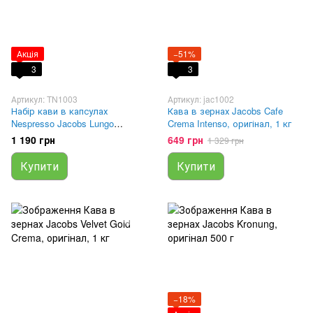
Акція
−51%
3
3
Артикул: TN1003
Артикул: jac1002
Набір кави в капсулах
Кава в зернах Jacobs Cafe
Nespresso Jacobs Lungo
Crema Intenso, оригінал, 1 кг
Intenso, оригінал, 10уп
1 190 грн
649 грн
1 329 грн
Купити
Купити
−18%