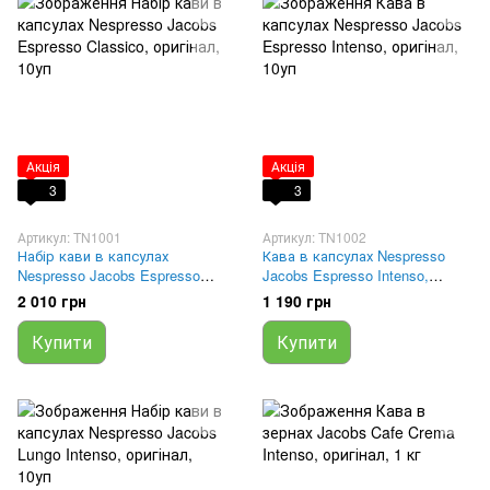
Акція
Акція
3
3
Артикул: TN1001
Артикул: TN1002
Набір кави в капсулах
Кава в капсулах Nespresso
Nespresso Jacobs Espresso
Jacobs Espresso Intenso,
Classico, оригінал, 10уп
оригінал, 10уп
2 010 грн
1 190 грн
Купити
Купити