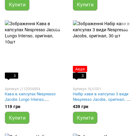
Купити
Купити
Акція
3
3
Артикул: j112004954
Артикул: NJ1001
Кава в капсулах Nespresso
Набір кави в капсулах 3 види
Jacobs Lungo Intenso,
Nespresso Jacobs, оригінал, 30
оригінал, 10шт
шт
119 грн
439 грн
Купити
Купити