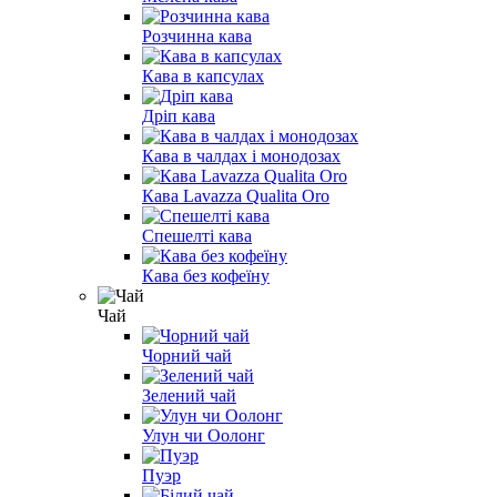
Розчинна кава
Кава в капсулах
Дріп кава
Кава в чалдах і монодозах
Кава Lavazza Qualita Oro
Спешелті кава
Кава без кофеїну
Чай
Чорний чай
Зелений чай
Улун чи Оолонг
Пуэр