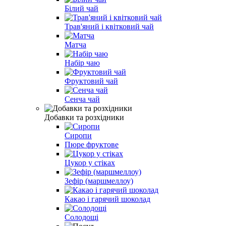
Білий чай
Трав'яний і квітковий чай
Матча
Набір чаю
Фруктовий чай
Сенча чай
Добавки та розхідники
Сиропи
Пюре фруктове
Цукор у стіках
Зефір (маршмеллоу)
Какао і гарячий шоколад
Солодощі