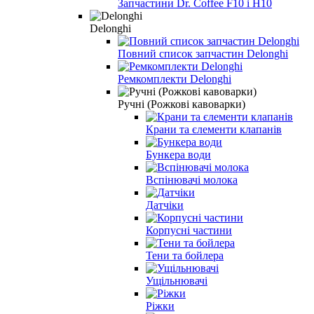
Запчастини Dr. Coffee F10 і H10
Delonghi
Повний список запчастин Delonghi
Ремкомплекти Delonghi
Ручні (Рожкові кавоварки)
Крани та єлементи клапанів
Бункера води
Вспінювачі молока
Датчіки
Корпусні частини
Тени та бойлера
Ущільнювачі
Ріжки