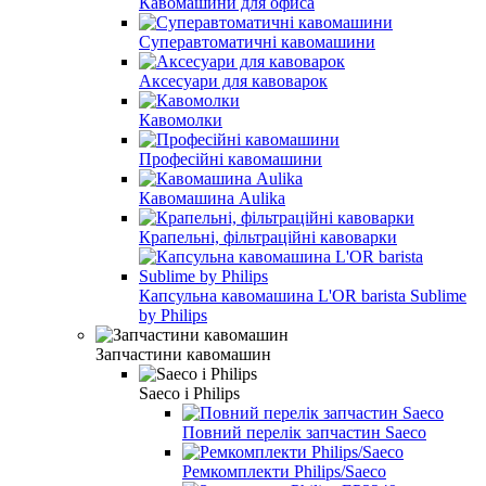
Кавомашини для офиса
Суперавтоматичні кавомашини
Аксесуари для кавоварок
Кавомолки
Професійні кавомашини
Кавомашина Aulika
Крапельні, фільтраційні кавоварки
Капсульна кавомашина L'OR barista Sublime
by Philips
Запчастини кавомашин
Saeco і Philips
Повний перелік запчастин Saeco
Ремкомплекти Philips/Saeco