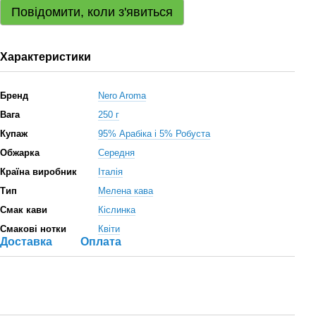
Повідомити, коли з'явиться
Характеристики
Бренд
Nero Aroma
Вага
250 г
Купаж
95% Арабіка і 5% Робуста
Обжарка
Середня
Країна виробник
Італія
Тип
Мелена кава
Смак кави
Кіслинка
Смакові нотки
Квіти
Доставка
Оплата