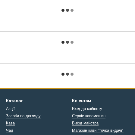
Каталог
Клієнтам
Акції
Вхід до кабінету
Засоби по догляду
Сервіс кавомашин
Кава
Виїзд майстра
Чай
Магазин кави "точка видачі"