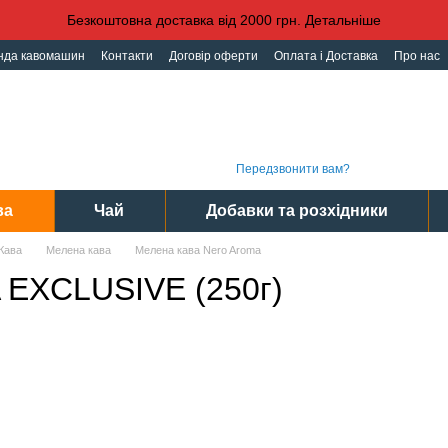
Безкоштовна доставка від 2000 грн. Детальніше
нда кавомашин
Контакти
Договір оферти
Оплата і Доставка
Про нас
іденційності
Угода користувача
Графі
(093) 496 31 31
Інте
(095) 496 31 31
Сер
(097) 496 31 31
Пн-Пт
Передзвонити вам?
ва
Чай
Добавки та розхідники
Кава
Мелена кава
Мелена кава Nero Aroma
EXCLUSIVE (250г)