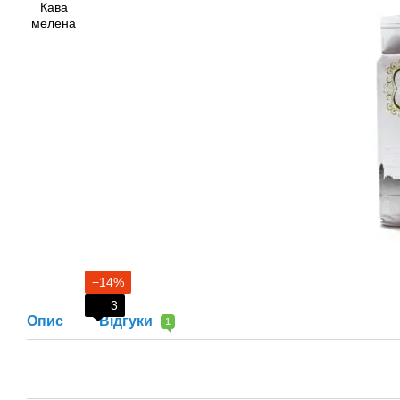
−14%
3
Опис
Відгуки
1