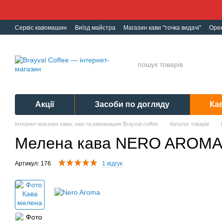
Перейти до основного контенту
Сервіс кавомашин
Виїзд майстра
Магазин кави "точка видачі"
Оре
Ремонт кавомашин
Гарантія
Обмін і Повернення
Політика конф
Акції
Засоби по догляду
Ка
Інтернет-магазин кави, чаю та кавомашин Brayval-coffee
Каталог товарів
Мелена кава NERO AROMA 
Артикул: 176
1 відгук