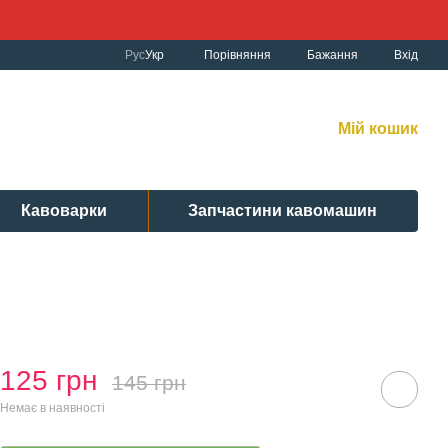
Порівняння
Рус
Укр
Бажання
Вхід
к роботи:
рнет-магазин:
10:00-19:00 Без вихідних
Мій кошик
вісний центр:
: 9:00-19:00 Cб 10:30-17:00 | Нд: вих.
Кавоварки
Запчастини кавомашин
125 грн
145 грн
Немає в наявності