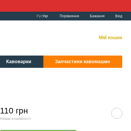
Порівняння
Рус
Укр
Бажання
Вхід
к роботи:
рнет-магазин:
10:00-19:00 Без вихідних
Мій кошик
вісний центр:
: 9:00-19:00 Cб 10:30-17:00 | Нд: вих.
Кавоварки
Запчастини кавомашин
110 грн
Немає в наявності