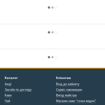
Каталог
Клієнтам
Акції
Вхід до кабінету
Засоби по догляду
Сервіс кавомашин
Кава
Виїзд майстра
Чай
Магазин кави "точка видачі"