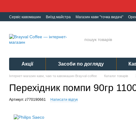
Перейти до основного контенту
Сервіс кавомашин
Виїзд майстра
Магазин кави "точка видачі"
Оре
Ремонт кавомашин
Гарантія
Обмін і Повернення
Політика конф
Акції
Засоби по догляду
Ка
Інтернет-магазин кави, чаю та кавомашин Brayval-coffee
Каталог товарів
Перехідник помпи 90гр 110
Артикул: z770190661
Написати відгук