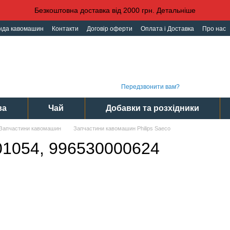
Безкоштовна доставка від 2000 грн. Детальніше
нда кавомашин
Контакти
Договір оферти
Оплата і Доставка
Про нас
іденційності
Угода користувача
Графі
(093) 496 31 31
Інте
(095) 496 31 31
Сер
(097) 496 31 31
Пн-Пт
Передзвонити вам?
ва
Чай
Добавки та розхідники
Запчастини кавомашин
Запчастини кавомашин Philips Saeco
01054, 996530000624