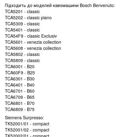
Підходить до моделей кавомашини Bosch Benvenuto:
TCA5201 - classic
TCA5202 - classic piano
TCA5309 - classic
TCA5401 - classic
TCA54F9 - classic Exclusiv
TCA5601 - venezia collection
TCA5608 - venezia collection
TCA5802 - classic
TCA5809 - classic
TCA6001 - B20
TCA60F9 - B25
TCA6301 - B30
TCA6401 - B40
TCA6701 - B60
TCA6709 - B65
TCA6801 - B70
TCA6809 - B75
Siemens Surpresso:
TK52001/01 - compact
TK52001/02 - compact
TK52002/01 - compact