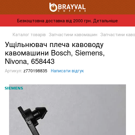
Безкоштовна доставка від 2000 грн. Детальніше
Каталог товарів
Запчастини кавомашин
Запчастини кав
Ущільнювач плеча кавоводу
кавомашини Bosch, Siemens,
Nivona, 658443
Артикул:
z770198835
Написати відгук