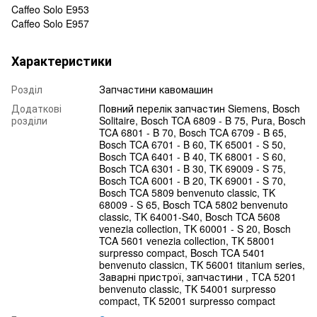
Caffeo Solo E953
Caffeo Solo E957
Характеристики
Розділ
Запчастини кавомашин
Додаткові
Повний перелік запчастин Siemens, Bosch
розділи
Solitaire, Bosch TCA 6809 - B 75, Pura, Bosch
TCA 6801 - B 70, Bosch TCA 6709 - B 65,
Bosch TCA 6701 - B 60, TK 65001 - S 50,
Bosch TCA 6401 - B 40, TK 68001 - S 60,
Bosch TCA 6301 - B 30, TK 69009 - S 75,
Bosch TCA 6001 - B 20, TK 69001 - S 70,
Bosch TCA 5809 benvenuto classic, TK
68009 - S 65, Bosch TCA 5802 benvenuto
classic, TK 64001-S40, Bosch TCA 5608
venezia collection, TK 60001 - S 20, Bosch
TCA 5601 venezia collection, TK 58001
surpresso compact, Bosch TCA 5401
benvenuto classicn, TK 56001 titanium series,
Заварні пристрої, запчастини , ТСА 5201
benvenuto classic, TK 54001 surpresso
compact, TK 52001 surpresso compact