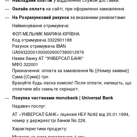
Онлайн оплата
на сайті, при оформленні замовлення
На Розрахунковий рахунок
за вказаними реквізитами:
Найменування отримувача:
ФОП МЕЛЬНИК МАРИНА ЮРІЇВНА
Код отримувача 3322901188
Рахунок отримувача IBAN
UA593220010000026007380012976
Назва банку АТ "УНІВЕРСАЛ БАНК"
МФО 322001
Призначення: оплата за замовлення № {{Номер заявки}}
Сума:{{Сума}} грн
Врахуйте будь-ласка комісію! Після оплати, напишіть, що
сплатили або скиньте скріншот.
Покупка частинами monobank | Universal Bank
Надавач послуг:
АТ «УНІВЕРСАЛ БАНК» ліцензія НБУ No92 від 20.01.1994,
номер у держреєстрі банків No 226.
Характеристики продукту:
Мінімальна сума розстрочки: 1 грн