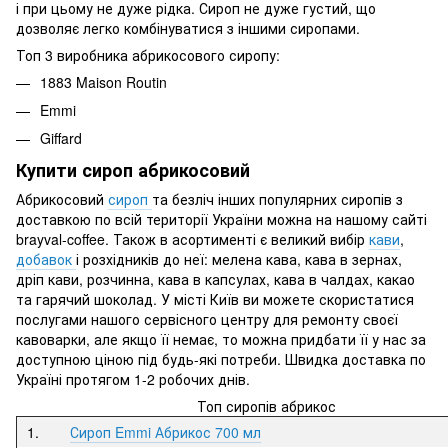
і при цьому не дуже рідка. Сироп не дуже густий, що
дозволяє легко комбінуватися з іншими сиропами.
Топ 3 виробника абрикосового сиропу:
1883 Maison Routin
Emmi
Giffard
Купити сироп абрикосовий
Абрикосовий
сироп
та безліч інших популярних сиропів з
доставкою по всій території України можна на нашому сайті
brayval-coffee. Також в асортименті є великий вибір
кави
,
добавок
і розхідників до неї: мелена кава, кава в зернах,
дріп кави, розчинна, кава в капсулах, кава в чалдах, какао
та гарячий шоколад. У місті Київ ви можете скористатися
послугами нашого сервісного центру для ремонту своєї
кавоварки, але якщо її немає, то можна придбати її у нас за
доступною ціною під будь-які потреби. Швидка доставка по
Україні протягом 1-2 робочих днів.
Топ сиропів абрикос
1.
Сироп Emmi Абрикос 700 мл