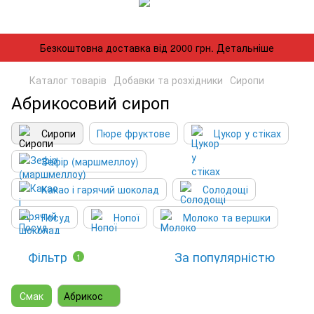
Безкоштовна доставка від 2000 грн. Детальніше
Каталог товарів
Добавки та розхідники
Сиропи
Абрикосовий сироп
Сиропи
Пюре фруктове
Цукор у стіках
Зефір (маршмеллоу)
Какао і гарячий шоколад
Солодощі
Посуд
Нопої
Молоко та вершки
Фільтр
За популярністю
1
Смак
Абрикос