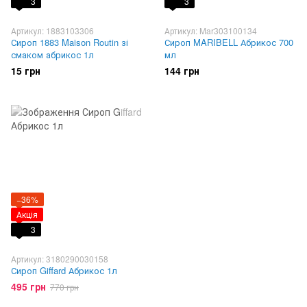
3
3
Артикул: 1883103306
Артикул: Mar303100134
Сироп 1883 Maison Routin зі
Сироп MARIBELL Абрикос 700
смаком абрикос 1л
мл
15 грн
144 грн
−36%
Акція
3
Артикул: 3180290030158
Сироп Giffard Абрикос 1л
495 грн
770 грн