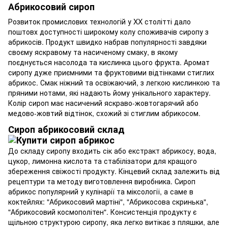
Абрикосовий сироп
Розвиток промислових технологій у XX столітті дало
поштовх доступності широкому колу споживачів сиропу з
абрикосів. Продукт швидко набрав популярності завдяки
своєму яскравому та насиченому смаку, в якому
поєднується насолода та кислинка цього фрукта. Аромат
сиропу дуже приємними та фруктовими відтінками стиглих
абрикос. Смак ніжний та освіжаючий, з легкою кислинкою та
пряними нотами, які надають йому унікального характеру.
Колір сироп має насичений яскраво-жовтогарячий або
медово-жовтий відтінок, схожий зі стиглим абрикосом.
Сироп абрикосовий склад
До складу сиропу входить сік або екстракт абрикосу, вода,
цукор, лимонна кислота та стабілізатори для кращого
збереження свіжості продукту. Кінцевий склад залежить від
рецептури та методу виготовлення виробника. Сироп
абрикос популярний у кулінарії та міксології, а саме в
коктейлях: "Абрикосовий мартіні", "Абрикосова скринька",
"Абрикосовий космополітен". Консистенція продукту є
щільною структурою сиропу, яка легко витікає з пляшки, але