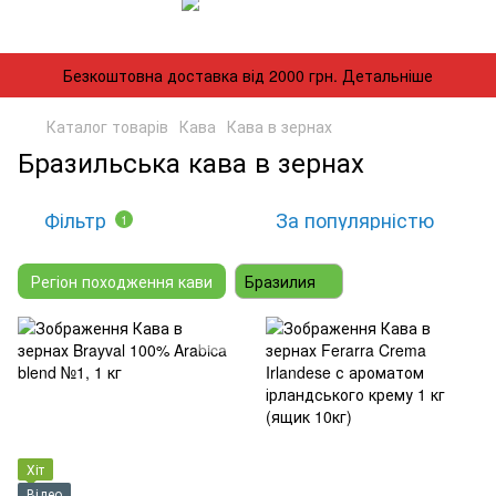
Безкоштовна доставка від 2000 грн. Детальніше
Каталог товарів
Кава
Кава в зернах
Бразильська кава в зернах
Фільтр
За популярністю
1
Регіон походження кави
Бразилия
Хіт
Відео