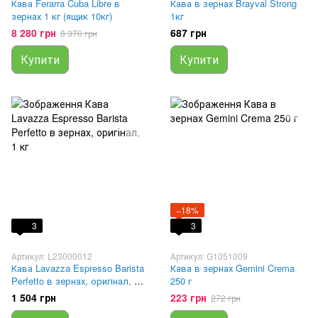
Кава Ferarra Cuba Libre в
Кава в зернах Brayval Strong
зернах 1 кг (ящик 10кг)
1кг
8 280 грн
687 грн
8 370 грн
Купити
Купити
−18%
3
3
Артикул: L23000012
Артикул: G1051009
Кава Lavazza Espresso Barista
Кава в зернах Gemini Crema
Perfetto в зернах, оригінал, 1
250 г
кг
1 504 грн
223 грн
272 грн