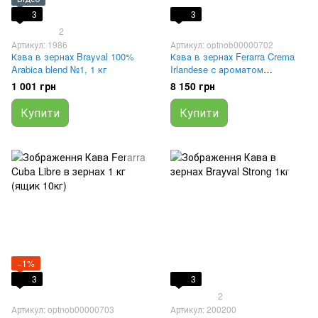
3
3
2
Артикул: 1986
Артикул: optnob00000702
Кава в зернах Brayval 100%
Кава в зернах Ferarra Crema
Arabica blend №1, 1 кг
Irlandese с ароматом
ірландського крему 1 кг (ящик
1 001 грн
8 150 грн
10кг)
Купити
Купити
−1%
3
3
2
Артикул: optnob00000703
Артикул: 200200