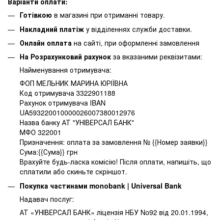
Варіанти оплати:
Готівкою
в магазині при отриманні товару.
Накладний платіж
у відділеннях служби доставки.
Онлайн оплата
на сайті, при оформленні замовлення
На Розрахунковий рахунок
за вказаними реквізитами:
Найменування отримувача:
ФОП МЕЛЬНИК МАРИНА ЮРІЇВНА
Код отримувача 3322901188
Рахунок отримувача IBAN
UA593220010000026007380012976
Назва банку АТ "УНІВЕРСАЛ БАНК"
МФО 322001
Призначення: оплата за замовлення № {{Номер заявки}}
Сума:{{Сума}} грн
Врахуйте будь-ласка комісію! Після оплати, напишіть, що
сплатили або скиньте скріншот.
Покупка частинами monobank | Universal Bank
Надавач послуг:
АТ «УНІВЕРСАЛ БАНК» ліцензія НБУ No92 від 20.01.1994,