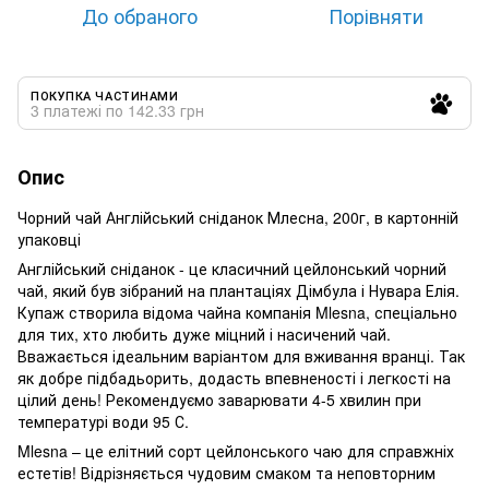
До обраного
Порівняти
ПОКУПКА ЧАСТИНАМИ
3 платежі по 142.33 грн
Опис
Чорний чай Англійський сніданок Млесна, 200г, в картонній
упаковці
Англійський сніданок - це класичний цейлонський чорний
чай, який був зібраний на плантаціях Дімбула і Нувара Елія.
Купаж створила відома чайна компанія Mlesna, спеціально
для тих, хто любить дуже міцний і насичений чай.
Вважається ідеальним варіантом для вживання вранці. Так
як добре підбадьорить, додасть впевненості і легкості на
цілий день! Рекомендуємо заварювати 4-5 хвилин при
температурі води 95 С.
Mlesna – це елітний сорт цейлонського чаю для справжніх
естетів! Відрізняється чудовим смаком та неповторним