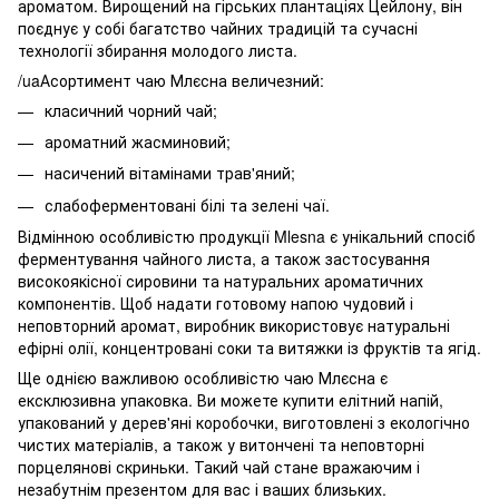
ароматом. Вирощений на гірських плантаціях Цейлону, він
поєднує у собі багатство чайних традицій та сучасні
технології збирання молодого листа.
/uaАсортимент чаю Млєсна величезний:
класичний чорний чай;
ароматний жасминовий;
насичений вітамінами трав'яний;
слабоферментовані білі та зелені чаї.
Відмінною особливістю продукції Mlesna є унікальний спосіб
ферментування чайного листа, а також застосування
високоякісної сировини та натуральних ароматичних
компонентів. Щоб надати готовому напою чудовий і
неповторний аромат, виробник використовує натуральні
ефірні олії, концентровані соки та витяжки із фруктів та ягід.
Ще однією важливою особливістю чаю Млєсна є
ексклюзивна упаковка. Ви можете купити елітний напій,
упакований у дерев'яні коробочки, виготовлені з екологічно
чистих матеріалів, а також у витончені та неповторні
порцелянові скриньки. Такий чай стане вражаючим і
незабутнім презентом для вас і ваших близьких.