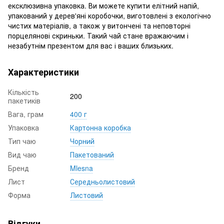
ексклюзивна упаковка. Ви можете купити елітний напій,
упакований у дерев'яні коробочки, виготовлені з екологічно
чистих матеріалів, а також у витончені та неповторні
порцелянові скриньки. Такий чай стане вражаючим і
незабутнім презентом для вас і ваших близьких.
Характеристики
Кількість
200
пакетиків
Вага, грам
400 г
Упаковка
Картонна коробка
Тип чаю
Чорний
Вид чаю
Пакетований
Бренд
Mlesna
Лист
Середньолистовий
Форма
Листовий
Відгуки