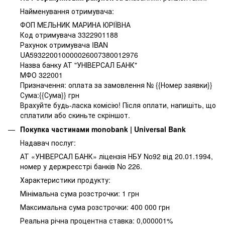
Найменування отримувача:
ФОП МЕЛЬНИК МАРИНА ЮРІЇВНА
Код отримувача 3322901188
Рахунок отримувача IBAN
UA593220010000026007380012976
Назва банку АТ "УНІВЕРСАЛ БАНК"
МФО 322001
Призначення: оплата за замовлення № {{Номер заявки}}
Сума:{{Сума}} грн
Врахуйте будь-ласка комісію! Після оплати, напишіть, що
сплатили або скиньте скріншот.
Покупка частинами monobank | Universal Bank
Надавач послуг:
АТ «УНІВЕРСАЛ БАНК» ліцензія НБУ No92 від 20.01.1994,
номер у держреєстрі банків No 226.
Характеристики продукту:
Мінімальна сума розстрочки: 1 грн
Максимальна сума розстрочки: 400 000 грн
Реальна річна процентна ставка: 0,000001%