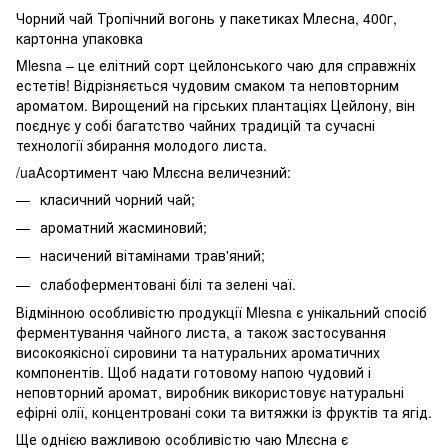
Чорний чай Тропічний вогонь у пакетиках Млесна, 400г,
картонна упаковка
Mlesna – це елітний сорт цейлонського чаю для справжніх
естетів! Відрізняється чудовим смаком та неповторним
ароматом. Вирощений на гірських плантаціях Цейлону, він
поєднує у собі багатство чайних традицій та сучасні
технології збирання молодого листа.
/uaАсортимент чаю Млєсна величезний:
класичний чорний чай;
ароматний жасминовий;
насичений вітамінами трав'яний;
слабоферментовані білі та зелені чаї.
Відмінною особливістю продукції Mlesna є унікальний спосіб
ферментування чайного листа, а також застосування
високоякісної сировини та натуральних ароматичних
компонентів. Щоб надати готовому напою чудовий і
неповторний аромат, виробник використовує натуральні
ефірні олії, концентровані соки та витяжки із фруктів та ягід.
Ще однією важливою особливістю чаю Млєсна є