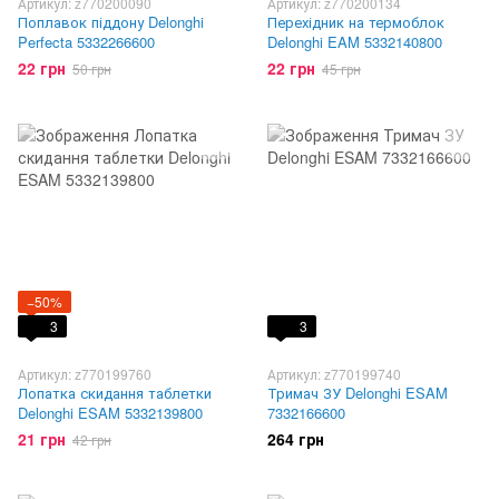
Артикул: z770200090
Артикул: z770200134
Поплавок піддону Delonghi
Перехідник на термоблок
Perfecta 5332266600
Delonghi EAM 5332140800
22 грн
22 грн
50 грн
45 грн
−50%
3
3
Артикул: z770199760
Артикул: z770199740
Лопатка скидання таблетки
Тримач ЗУ Delonghi ESAM
Delonghi ESAM 5332139800
7332166600
21 грн
264 грн
42 грн