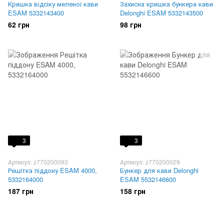
Кришка відсіку меленої кави
Захисна кришка бункера кави
ESAM 5332143400
Delonghi ESAM 5332143500
62 грн
98 грн
3
3
Артикул: z770200093
Артикул: z770200029
Решітка піддону ESAM 4000,
Бункер для кави Delonghi
5332164000
ESAM 5532146600
187 грн
158 грн