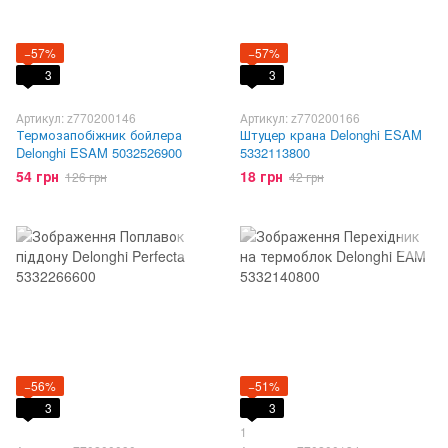
−57%
−57%
3
3
Артикул: z770200146
Артикул: z770200166
Термозапобіжник бойлера
Штуцер крана Delonghi ESAM
Delonghi ESAM 5032526900
5332113800
54 грн
18 грн
126 грн
42 грн
−56%
−51%
3
3
1