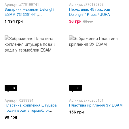
Артикул: z770199741
Артикул: z770189893
Заварний механізм Delonghi
Перехідник 45 градусів
ESAM 7313251441,
Delonghi / Krups / JURA
7332183900, 5513227871,
1 194 грн
36 грн
63 грн
7313251441, 5513235511
3
3
Артикул: 0299334
Артикул: z770200161
Пластина кріплення штуцера
Пластина кріплення ЗУ ESAM
подачі води у термоблок
156 грн
ESAM
90 грн