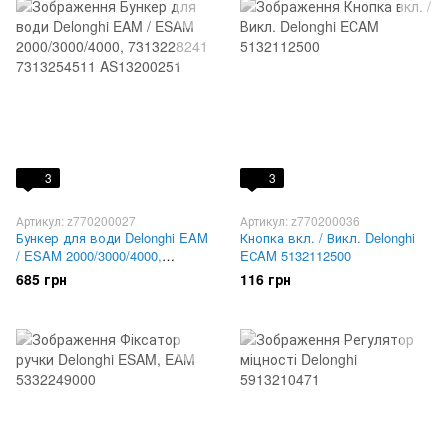
3
3
Артикул: z770200027
Артикул: z770200036
Бункер для води Delonghi EAM
Кнопка вкл. / Викл. Delonghi
/ ESAM 2000/3000/4000,
EСAM 5132112500
7313228241 7313254511
685 грн
116 грн
AS13200251