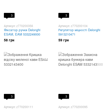
3
3
Артикул: z770200356
Артикул: z770200104
Фіксатор ручки Delonghi
Регулятор міцності Delonghi
ESAM, EAM 5332249000
5913210471
58 грн
59 грн
3
3
Артикул: z770200111
Артикул: z770200095