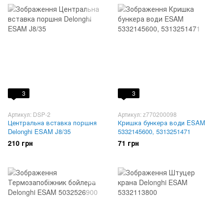
3
3
Артикул: DSP-2
Артикул: z770200098
Центральна вставка поршня
Кришка бункера води ESAM
Delonghi ESAM J8/35
5332145600, 5313251471
210 грн
71 грн