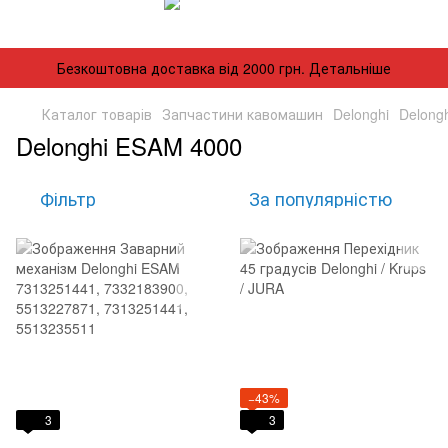
Безкоштовна доставка від 2000 грн. Детальніше
Каталог товарів
Запчастини кавомашин
Delonghi
Delong
Delonghi ESAM 4000
Фільтр
За популярністю
−43%
3
3