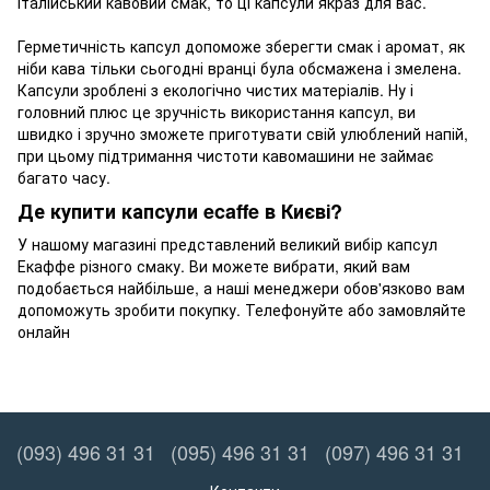
італійський кавовий смак, то ці капсули якраз для вас.
Герметичність капсул допоможе зберегти смак і аромат, як
ніби кава тільки сьогодні вранці була обсмажена і змелена.
Капсули зроблені з екологічно чистих матеріалів. Ну і
головний плюс це зручність використання капсул, ви
швидко і зручно зможете приготувати свій улюблений напій,
при цьому підтримання чистоти кавомашини не займає
багато часу.
Де
купити
капсули
ecaffe
в
Києві
?
У
нашому
магазині
представлений
великий
вибір
капсул
Екаффе
різного
смаку
.
Ви
можете
вибрати
,
який
вам
подобається найбільше
,
а
наші
менеджери
обов'язково
вам
допоможуть
зробити
покупку
.
Телефонуйте
або
замовляйте
онлайн
(093) 496 31 31
(095) 496 31 31
(097) 496 31 31