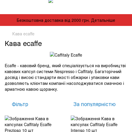
Безкоштовна доставка від 2000 грн. Детальніше
Кава ecaffe
Кава ecaffe
Ecaffe
-
кавовий
бренд
,
який
спеціалізується
на
виробництві
кавових
капсул
системи
Nespresso
і
Caffitaly
.
Багаторічний
досвід
і
високі
стандарти
якості
обжарки
і
упаковки
кави
дозволяють
клієнтам
компанії
насолоджуватися
смачною
і
арматною
кавою
щоранку
.
Фільтр
За популярністю