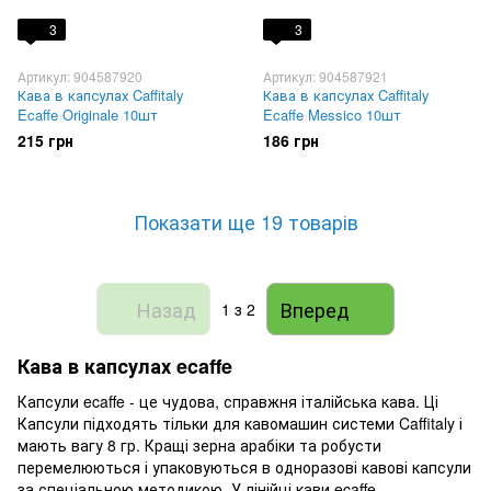
3
3
Артикул: 904587920
Артикул: 904587921
Кава в капсулах Caffitaly
Кава в капсулах Caffitaly
Ecaffe Originale 10шт
Ecaffe Messico 10шт
215 грн
186 грн
Показати ще 19 товарів
Назад
Вперед
1
з 2
Кава в капсулах ecaffe
Капсули ecaffe - це чудова, справжня італійська кава. Ці
Капсули підходять тільки для кавомашин системи Caffitaly і
мають вагу 8 гр. Кращі зерна арабіки та робусти
перемелюються і упаковуються в одноразові кавові капсули
за спеціальною методикою. У лінійці кави ecaffe