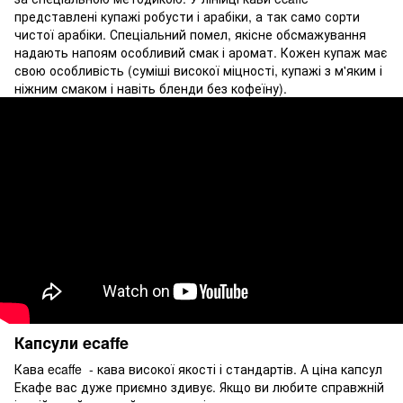
представлені купажі робусти і арабіки, а так само сорти
чистої арабіки. Спеціальний помел, якісне обсмажування
надають напоям особливий смак і аромат. Кожен купаж має
свою особливість (суміші високої міцності, купажі з м'яким і
ніжним смаком і навіть бленди без кофеїну).
Капсули ecaffe
Кава ecaffe - кава високої якості і стандартів. А ціна капсул
Екафе вас дуже приємно здивує. Якщо ви любите справжній