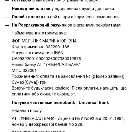
Накладний платіж
у відділеннях служби доставки.
Онлайн оплата
на сайті, при оформленні замовлення
На Розрахунковий рахунок
за вказаними реквізитами:
Найменування отримувача:
ФОП МЕЛЬНИК МАРИНА ЮРІЇВНА
Код отримувача 3322901188
Рахунок отримувача IBAN
UA593220010000026007380012976
Назва банку АТ "УНІВЕРСАЛ БАНК"
МФО 322001
Призначення: оплата за замовлення № {{Номер заявки}}
Сума:{{Сума}} грн
Врахуйте будь-ласка комісію! Після оплати, напишіть, що
сплатили або скиньте скріншот.
Покупка частинами monobank | Universal Bank
Надавач послуг:
АТ «УНІВЕРСАЛ БАНК» ліцензія НБУ No92 від 20.01.1994,
номер у держреєстрі банків No 226.
Характеристики продукту: