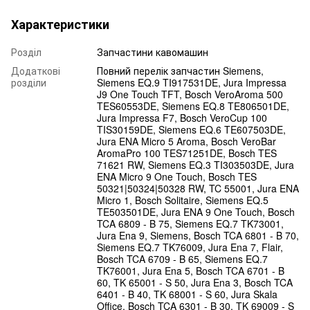
Характеристики
Розділ
Запчастини кавомашин
Додаткові
Повний перелік запчастин Siemens,
розділи
Siemens EQ.9 TI917531DE, Jura Impressa
J9 One Touch TFT, Bosch VeroAroma 500
TES60553DE, Siemens EQ.8 TE806501DE,
Jura Impressa F7, Bosch VeroCup 100
TIS30159DE, Siemens EQ.6 TE607503DE,
Jura ENA Micro 5 Aroma, Bosch VeroBar
AromaPro 100 TES71251DE, Bosch TES
71621 RW, Siemens EQ.3 TI303503DE, Jura
ENA Micro 9 One Touch, Bosch TES
50321|50324|50328 RW, TC 55001, Jura ENA
Micro 1, Bosch Solitaire, Siemens EQ.5
TE503501DE, Jura ENA 9 One Touch, Bosch
TCA 6809 - B 75, Siemens EQ.7 TK73001,
Jura Ena 9, Siemens, Bosch TCA 6801 - B 70,
Siemens EQ.7 TK76009, Jura Ena 7, Flair,
Bosch TCA 6709 - B 65, Siemens EQ.7
TK76001, Jura Ena 5, Bosch TCA 6701 - B
60, TK 65001 - S 50, Jura Ena 3, Bosch TCA
6401 - B 40, TK 68001 - S 60, Jura Skala
Office, Bosch TCA 6301 - B 30, TK 69009 - S