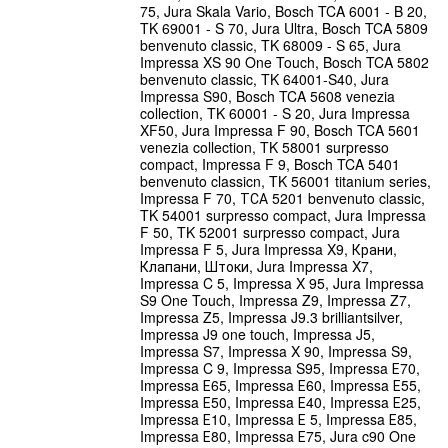
75, Jura Skala Vario, Bosch TCA 6001 - B 20,
TK 69001 - S 70, Jura Ultra, Bosch TCA 5809
benvenuto classic, TK 68009 - S 65, Jura
Impressa XS 90 One Touch, Bosch TCA 5802
benvenuto classic, TK 64001-S40, Jura
Impressa S90, Bosch TCA 5608 venezia
collection, TK 60001 - S 20, Jura Impressa
XF50, Jura Impressa F 90, Bosch TCA 5601
venezia collection, TK 58001 surpresso
compact, Impressa F 9, Bosch TCA 5401
benvenuto classicn, TK 56001 titanium series,
Impressa F 70, ТСА 5201 benvenuto classic,
TK 54001 surpresso compact, Jura Impressa
F 50, TK 52001 surpresso compact, Jura
Impressa F 5, Jura Impressa X9, Крани,
Клапани, Штоки, Jura Impressa X7,
Impressa C 5, Impressa X 95, Jura Impressa
S9 One Touch, Impressa Z9, Impressa Z7,
Impressa Z5, Impressa J9.3 brilliantsilver,
Impressa J9 one touch, Impressa J5,
Impressa S7, Impressa X 90, Impressa S9,
Impressa C 9, Impressa S95, Impressa Е70,
Impressa Е65, Impressa Е60, Impressa Е55,
Impressa Е50, Impressa Е40, Impressa Е25,
Impressa Е10, Impressa Е 5, Impressa Е85,
Impressa Е80, Impressa Е75, Jura c90 One