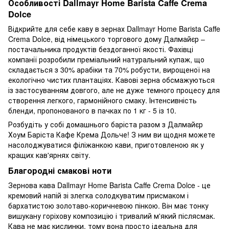
Особливості Dallmayr Home Barista Caffe Crema
Dolce
Відкрийте для себе каву в зернах Dallmayr Home Barista Caffe
Crema Dolce, від німецького торгового дому Далмайєр –
постачальника продуктів бездоганної якості. Фахівці
компанії розробили преміальний натуральний купаж, що
складається з 30% арабіки та 70% робусти, вирощеної на
екологічно чистих плантаціях. Кавові зерна обсмажуються
із застосуванням довгого, але не дуже темного процесу для
створення легкого, гармонійного смаку. Інтенсивність
бленди, пропонованого в пачках по 1 кг - 5 із 10.
Розбудіть у собі домашнього баріста разом з Далмайєр
Хоум Баріста Кафе Крема Дольче! З ним ви щодня можете
насолоджуватися філіжанкою кави, приготовленою як у
кращих кав'ярнях світу.
Благородні смакові ноти
Зернова кава Dallmayr Home Barista Caffe Crema Dolce - це
кремовий напій зі злегка солодкуватим присмаком і
бархатистою золотаво-коричневою пінкою. Він має тонку
вишукану горіхову композицію і тривалий м'який післясмак.
Кава не має кислинки, тому вона просто ідеальна для