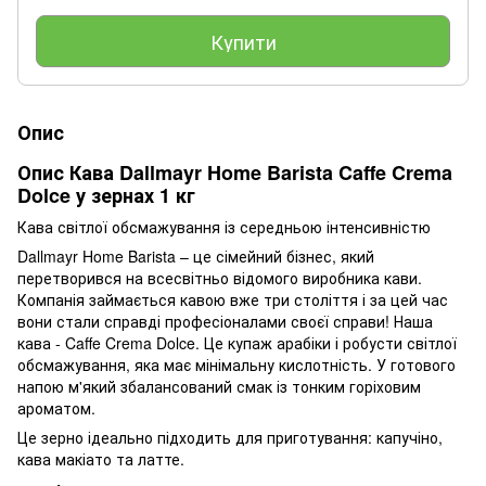
Купити
Опис
Опис Кава Dallmayr Home Barista Caffe Crema
Dolce у зернах 1 кг
Кава світлої обсмажування із середньою інтенсивністю
Dallmayr Home Barista – це сімейний бізнес, який
перетворився на всесвітньо відомого виробника кави.
Компанія займається кавою вже три століття і за цей час
вони стали справді професіоналами своєї справи! Наша
кава - Caffe Crema Dolce. Це купаж арабіки і робусти світлої
обсмажування, яка має мінімальну кислотність. У готового
напою м'який збалансований смак із тонким горіховим
ароматом.
Це зерно ідеально підходить для приготування: капучіно,
кава макіато та латте.