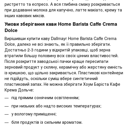
ристретто та еспресо. А вся глибина смаку розкривається
при додаванні молока для капучіно, латте макіато, крему та
інших кавових міксів.
Умови зберігання кави Home Barista Caffe Crema
Dolce
Вирішивши купити каву Dallmayr Home Barista Caffe Crema
Dolce, далеко не всі знають, як її правильно зберігати.
Достатньо 2-3 години у відкритій упаковці, щоб зерна
втратили більшу половину всіх своїх цінних властивостей.
Після розкриття заводської пачки краще пересипати
зерновий продукт у скляну, керамічну або жерстяну ємність
із кришкою, що щільно закривається. Пластикові контейнери
не підійдуть, оскільки суміш вбере синтетичний
пластиковий запах. Не можна зберігати Хоум Баріста Кафе
Крема Дольче:
під прямим сонячним освітленням;
при низьких або надто високих температурах;
у вологому приміщенні;
біля продуктів із сильним ароматом.