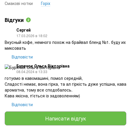
Смакові нотки
Горіх
Відгуки
2
Сергей
17.03.2026 в 18:02
Вкусный кофе, немного похож на брайвал бленд №1. буду их
миксовать
Відповісти
Бурячок Ольга Вікторівна
08.04.2024 в 13:33
готуємо в кавомашині, помол середній,
Сладості немає, вона гірка, та ал гіркість дуже успішна, кава
ароматна, тому все сподобалось.
Кава якісна, п'ється із задоволенням)
Відповісти
Написати відгук