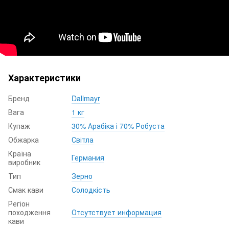
Характеристики
Бренд
Dallmayr
Вага
1 кг
Купаж
30% Арабіка і 70% Робуста
Обжарка
Світла
Країна
Германия
виробник
Тип
Зерно
Смак кави
Солодкість
Регіон
походження
Отсутствует информация
кави