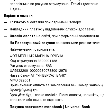
перевізника за рахунок отримувача. Термін доставки
1 день
Варіанти оплати:
Готівкою
в магазині при отриманні товару.
Накладний платіж
у відділеннях служби доставки.
Онлайн оплата
на сайті, при оформленні замовлення
На Розрахунковий рахунок
за вказаними реквізитами:
Найменування отримувача:
ФОП МЕЛЬНИК МАРИНА ЮРІЇВНА
Код отримувача 3322901188
Рахунок отримувача IBAN
UA593220010000026007380012976
Назва банку АТ "УНІВЕРСАЛ БАНК"
МФО 322001
Призначення: оплата за замовлення № {{Номер заявки}}
Сума:{{Сума}} грн
Врахуйте будь-ласка комісію! Після оплати, напишіть, що
сплатили або скиньте скріншот.
Покупка частинами monobank | Universal Bank