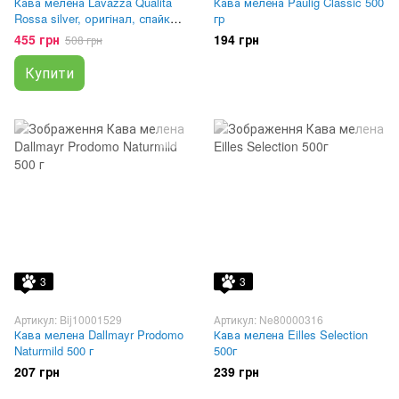
Кава мелена Lavazza Qualita
Кава мелена Paulig Classic 500
Rossa silver, оригінал, спайка
гр
2 x 250 г
455 грн
194 грн
508 грн
Купити
3
3
Артикул: Bij10001529
Артикул: Ne80000316
Кава мелена Dallmayr Prodomo
Кава мелена Eilles Selection
Naturmild 500 г
500г
207 грн
239 грн