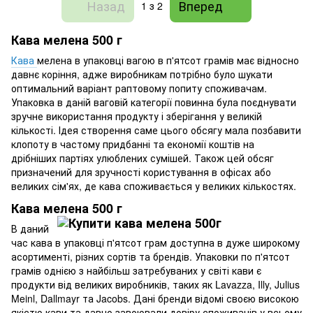
Назад
Вперед
1
з 2
Кава мелена 500 г
Кава
мелена в упаковці вагою в п'ятсот грамів має відносно
давнє коріння, адже виробникам потрібно було шукати
оптимальний варіант раптовому попиту споживачам.
Упаковка в даній ваговій категорії повинна була поєднувати
зручне використання продукту і зберігання у великій
кількості. Ідея створення саме цього обсягу мала позбавити
клопоту в частому придбанні та економії коштів на
дрібніших партіях улюблених сумішей. Також цей обсяг
призначений для зручності користування в офісах або
великих сім'ях, де кава споживається у великих кількостях.
Кава мелена 500 г
В даний
час кава в упаковці п'ятсот грам доступна в дуже широкому
асортименті, різних сортів та брендів. Упаковки по п'ятсот
грамів однією з найбільш затребуваних у світі кави є
продукти від великих виробників, таких як Lavazza, Illy, Julius
Meinl, Dallmayr та Jacobs. Дані бренди відомі своєю високою
якістю кави та давно завоювали довіру споживачів у всьому