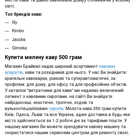
світі.
Топ брендів кави:
Illy
Kimbo
Jacobs
Gimoka
Купити мелену каву 500 грам
Магазин Брайвал надає широкий асортимент
кавових
апаратів
, кави та розхідників для нього. У нас Ви знайдете:
крапельні кавоварки, ріжкові та суперавтоматичні, за
профілем: для дому, для офісу та для професійних об'єктів.
У каталозі "витратники для кави" ми надаємо величезний
сегмент з кавовими сиропами, на сайті Ви знайдете
найрідкісніші, екзотичні, тропічні, ходові та
вузькоспеціалізовані
сиропи
. Молота кава 250 грам купити
Київ, Одеса, Львів та вся Україна, адже доставка в будь-яке
місто здійснюється за 1-2 робочі дні за тарифами пошти. У
нашому магазині Ви можете орендувати кавову машину та
скористатися нашим сервісним центром для ремонту своєї.