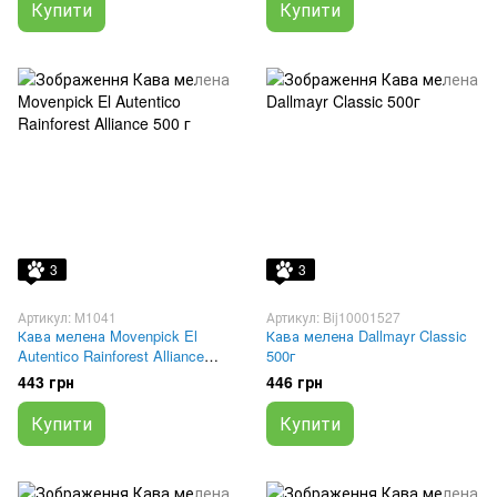
Купити
Купити
3
3
Артикул: M1041
Артикул: Bij10001527
Кава мелена Movenpick El
Кава мелена Dallmayr Classic
Autentico Rainforest Alliance
500г
500 г
443 грн
446 грн
Купити
Купити