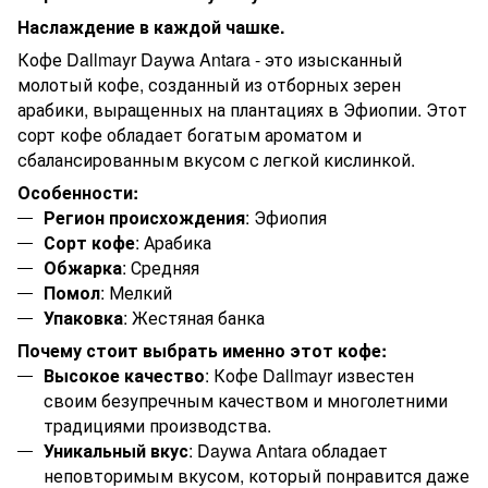
Наслаждение в каждой чашке.
Кофе Dallmayr Daywa Antara - это изысканный
молотый кофе, созданный из отборных зерен
арабики, выращенных на плантациях в Эфиопии. Этот
сорт кофе обладает богатым ароматом и
сбалансированным вкусом с легкой кислинкой.
Особенности:
Регион происхождения
: Эфиопия
Сорт кофе
: Арабика
Обжарка
: Средняя
Помол
: Мелкий
Упаковка
: Жестяная банка
Почему стоит выбрать именно этот кофе:
Высокое качество
: Кофе Dallmayr известен
своим безупречным качеством и многолетними
традициями производства.
Уникальный вкус
: Daywa Antara обладает
неповторимым вкусом, который понравится даже