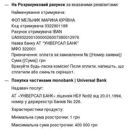
На Розрахунковий рахунок
за вказаними реквізитами:
Найменування отримувача:
ФОП МЕЛЬНИК МАРИНА ЮРІЇВНА
Код отримувача 3322901188
Рахунок отримувача IBAN
UA593220010000026007380012976
Назва банку АТ "УНІВЕРСАЛ БАНК"
МФО 322001
Призначення: оплата за замовлення № {{Номер заявки}}
Сума:{{Сума}} грн
Врахуйте будь-ласка комісію! Після оплати, напишіть, що
сплатили або скиньте скріншот.
Покупка частинами monobank | Universal Bank
Надавач послуг:
АТ «УНІВЕРСАЛ БАНК» ліцензія НБУ No92 від 20.01.1994,
номер у держреєстрі банків No 226.
Характеристики продукту:
Мінімальна сума розстрочки: 1 грн
Максимальна сума розстрочки: 400 000 грн