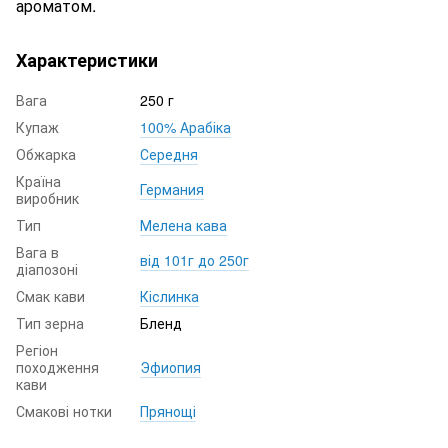
ароматом.
Характеристики
Вага
250 г
Купаж
100% Арабіка
Обжарка
Середня
Країна
Германия
виробник
Тип
Мелена кава
Вага в
від 101г до 250г
діапозоні
Смак кави
Кіслинка
Тип зерна
Бленд
Регіон
походження
Эфиопия
кави
Смакові нотки
Прянощі