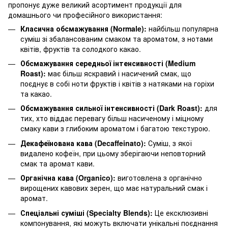
пропонує дуже великий асортимент продукції для
домашнього чи професійного використання:
Класична обсмажування (Normale):
найбільш популярна
суміш зі збалансованим смаком та ароматом, з нотами
квітів, фруктів та солодкого какао.
Обсмажування середньої інтенсивності (Medium
Roast):
має більш яскравий і насичений смак, що
поєднує в собі ноти фруктів і квітів з натяками на горіхи
та какао.
Обсмажування сильної інтенсивності (Dark Roast):
для
тих, хто віддає перевагу більш насиченому і міцному
смаку кави з глибоким ароматом і багатою текстурою.
Декафеїнована кава (Decaffeinato):
Суміш, з якої
видалено кофеїн, при цьому зберігаючи неповторний
смак та аромат кави.
Органічна кава (Organico):
виготовлена з органічно
вирощених кавових зерен, що має натуральний смак і
аромат.
Спеціальні суміші (Specialty Blends):
Це ексклюзивні
компонування, які можуть включати унікальні поєднання