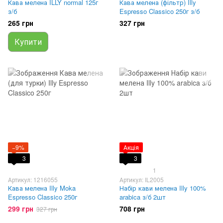
Кава мелена ILLY normal 125г
Кава мелена (фільтр) Illy
з/б
Espresso Classico 250г з/б
265 грн
327 грн
Купити
−9%
Акція
3
3
1
Артикул: 1216055
Артикул: IL2005
Кава мелена Illy Moka
Набір кави мелена Illy 100%
Espresso Classico 250г
arabica з/б 2шт
299 грн
708 грн
327 грн