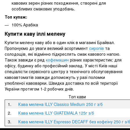
кавових зерен різних походження, створені для
особливих смакових уподобань.
Топ купаж:
100% Арабіка
Купити каву іллі мелену
Купити мелену каву або в один клік в магазині Брайвал.
Пропонуємо до уваги великий асортимент
сиропів
та
солодощів, які відмінно підкреслять смак кавового напою.
Також завжди є ряд
кофемашин
різних характеристик: для
офісу, будинку або професійний заклад. У місті Київ наші
спеціалісти сервісного центру з технічного обслуговування
кавоавтоматів завжди допоможуть у разі поломки
улюбленої кавоварки. Швидка доставка по всій території
України протягом 1-2 робочих днів.
Топ кави
1.
Кава мелена ILLY Classico Medium 250 г з/б
2.
Кава мелена ILLY GVATEMALA 125г з/б
3.
Кава мелена ILLY Espresso DECAFF без кофеїну 250 г з/