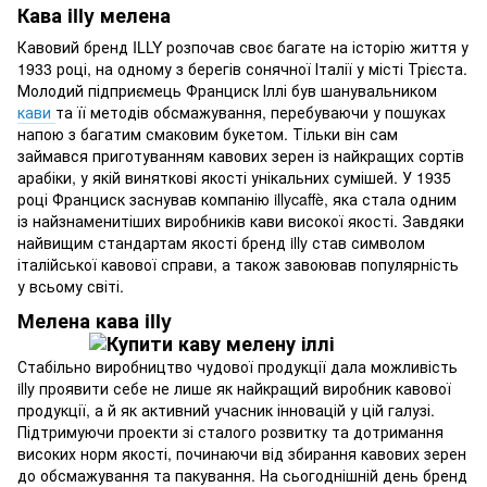
Кава illy мелена
Кавовий бренд ILLY розпочав своє багате на історію життя у
1933 році, на одному з берегів сонячної Італії у місті Трієста.
Молодий підприємець Франциск Іллі був шанувальником
кави
та її методів обсмажування, перебуваючи у пошуках
напою з багатим смаковим букетом. Тільки він сам
займався приготуванням кавових зерен із найкращих сортів
арабіки, у якій виняткові якості унікальних сумішей. У 1935
році Франциск заснував компанію illycaffè, яка стала одним
із найзнаменитіших виробників кави високої якості. Завдяки
найвищим стандартам якості бренд illy став символом
італійської кавової справи, а також завоював популярність
у всьому світі.
Мелена кава illy
Стабільно виробництво чудової продукції дала можливість
illy проявити себе не лише як найкращий виробник кавової
продукції, а й як активний учасник інновацій у цій галузі.
Підтримуючи проекти зі сталого розвитку та дотримання
високих норм якості, починаючи від збирання кавових зерен
до обсмажування та пакування. На сьогоднішній день бренд