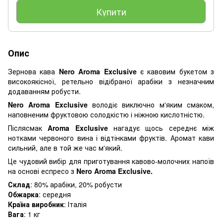
Купити
Опис
Зернова кава
Nero Aroma Exclusive
є кавовим букетом з
високоякісної, ретельно відібраної арабіки з незначним
додаванням робусти.
Nero Aroma Exclusive
володіє виключно м'яким смаком,
наповненим фруктовою солодкістю і ніжною кислотністю.
Післясмак
Aroma Exclusive
нагадує щось середнє між
нотками червоного вина і відтінками фруктів. Аромат кави
сильний, але в той же час м'який.
Це чудовий вибір для приготування кавово-молочних напоїв
на основі еспресо з
Nero Aroma Exclusive.
Склад
: 80% арабіки, 20% робусти
Обжарка
: середня
Країна
виробник
: Італія
Вага
: 1 кг