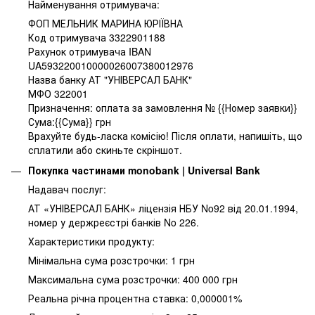
Найменування отримувача:
ФОП МЕЛЬНИК МАРИНА ЮРІЇВНА
Код отримувача 3322901188
Рахунок отримувача IBAN
UA593220010000026007380012976
Назва банку АТ "УНІВЕРСАЛ БАНК"
МФО 322001
Призначення: оплата за замовлення № {{Номер заявки}}
Сума:{{Сума}} грн
Врахуйте будь-ласка комісію! Після оплати, напишіть, що
сплатили або скиньте скріншот.
Покупка частинами monobank | Universal Bank
Надавач послуг:
АТ «УНІВЕРСАЛ БАНК» ліцензія НБУ No92 від 20.01.1994,
номер у держреєстрі банків No 226.
Характеристики продукту:
Мінімальна сума розстрочки: 1 грн
Максимальна сума розстрочки: 400 000 грн
Реальна річна процентна ставка: 0,000001%