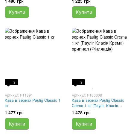
1 490 грн
1 225 грн
Купити
Купити
3
3
1
Артикул: P11891
Артикул: P100008
Кава в зернах Paulig Classic 1
Кава в зернах Paulig Classic
кг
Crema 1 кг (Пауліг Класік
Крема) оригінал (Фінляндія)
1 477 грн
1 478 грн
Купити
Купити