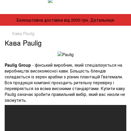
Безкоштовна доставка від 2000 грн. Детальніше
Кава Paulig
Кава Paulig
Paulig Group
-
фінський
виробник
,
який
спеціалізується
на
виробництві
високоякісної кави
.
Більшість
блендів
складається
із зерен
арабіки
з
різних
плантацій
Гватемали
.
Вся
продукція
компанії
проходить
рительну
перевірку
і
перевіряється
за всіма
високими
стандартами
.
Купити
каву
Paulig
означає
зробити
правильний
вибір
,
який
вас
ніколи не
засмутить.