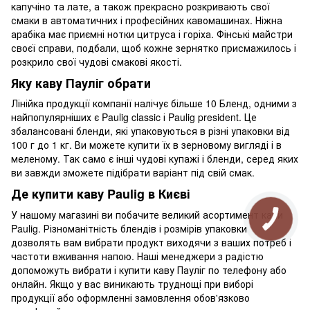
капучіно та лате, а також прекрасно розкривають свої
смаки в автоматичних і професійних кавомашинах. Ніжна
арабіка має приємні нотки цитруса і горіха. Фінські майстри
своєї справи, подбали, щоб кожне зернятко присмажилось і
розкрило свої чудові смакові якості.
Яку каву Пауліг обрати
Лінійка продукції компанії налічує більше 10 Бленд, одними з
найпопулярніших є Paulig classic і Paulig president. Це
збалансовані бленди, які упаковуються в різні упаковки від
100 г до 1 кг. Ви можете купити їх в зерновому вигляді і в
меленому. Так само є інші чудові купажі і бленди, серед яких
ви завжди зможете підібрати варіант під свій смак.
Де купити каву Paulig в Києві
У нашому магазині ви побачите великий асортимент кави
Paulig. Різноманітність блендів і розмірів упаковки
дозволять вам вибрати продукт виходячи з ваших потреб і
частоти вживання напою. Наші менеджери з радістю
допоможуть вибрати і купити каву Пауліг по телефону або
онлайн. Якщо у вас виникають труднощі при виборі
продукції або оформленні замовлення обов'язково