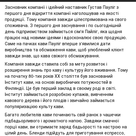
Засновник компанії і ідейний наставник Густав Пауліг з
першого дня відкриття компанії наголошував на якості
продукції. Тому компанія завжди цілеспрямована на свого
споживача. З першого дня заснування і по сьогоднішній
день підприємством займається сім'я Пайліг, яка щодня
працює над новими ідеями і вдосконалює свою продукцію.
Саме на пачках кави Пауліг вперше з'явилися дати
виробництва та обсмаження кави, щоб улюблений клієнт
завжди знав, що кава свіжого обсмажування.
Компанія завжди ставила собі за мету розвиток і
розширення знань про каву і культуру його вживання. Тому
на початку 80-тих років ХХ століття був заснований
Інститут кави, на основі виробничих потужностей в
Фінляндії. Це був перший заклад в своєму роді в світі.
Інститут займається розробкою купажів, вивченням
кавового дерева і його плодів і звичайно займається
популяризацією культу кави.
Багато любителів кави починають свій ранок з чашечки
підбадьорливого і ароматного напою. Завдяки смачної
порції кави, ви отримаєте заряд бадьорості та настрою на
цілий день. Бленди підійдуть для приготування еспрессо,