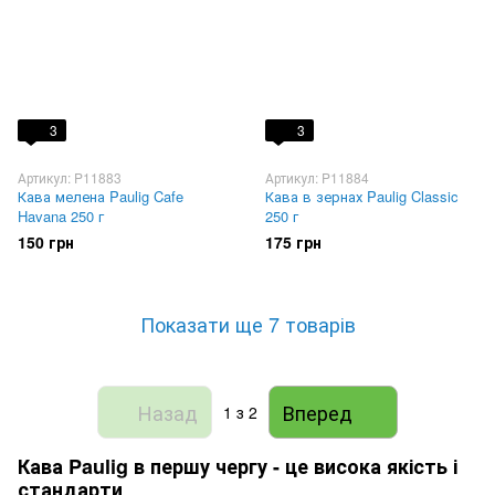
3
3
Артикул: P11883
Артикул: P11884
Кава мелена Paulig Cafe
Кава в зернах Paulig Classic
Havana 250 г
250 г
150 грн
175 грн
Показати ще 7 товарів
Назад
Вперед
1
з 2
Кава Paulig в першу чергу - це висока якість і
стандарти