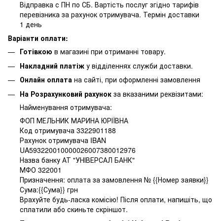
Відправка с ПН по СБ. Вартість послуг згідно тарифів
перевізника за рахунок отримувача. Термін доставки
1 день
Варіанти оплати:
Готівкою
в магазині при отриманні товару.
Накладний платіж
у відділеннях служби доставки.
Онлайн оплата
на сайті, при оформленні замовлення
На Розрахунковий рахунок
за вказаними реквізитами:
Найменування отримувача:
ФОП МЕЛЬНИК МАРИНА ЮРІЇВНА
Код отримувача 3322901188
Рахунок отримувача IBAN
UA593220010000026007380012976
Назва банку АТ "УНІВЕРСАЛ БАНК"
МФО 322001
Призначення: оплата за замовлення № {{Номер заявки}}
Сума:{{Сума}} грн
Врахуйте будь-ласка комісію! Після оплати, напишіть, що
сплатили або скиньте скріншот.