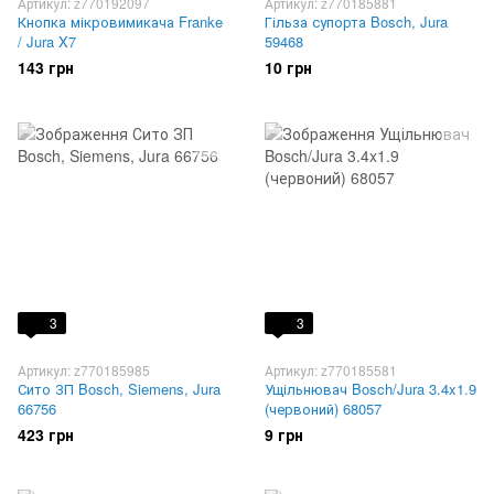
Артикул: z770192097
Артикул: z770185881
Кнопка мікровимикача Franke
Гільза супорта Bosch, Jura
/ Jura X7
59468
143 грн
10 грн
3
3
Артикул: z770185985
Артикул: z770185581
Сито ЗП Bosch, Siemens, Jura
Ущільнювач Bosch/Jura 3.4x1.9
66756
(червоний) 68057
423 грн
9 грн