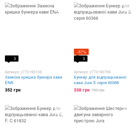
−57%
3
3
Артикул: z770190136
Артикул: z770190766
Захисна кришка бункера кави
Бункер для відпрацьованої
ENA
кави Jura S серія 60366
352 грн
338 грн
790 грн