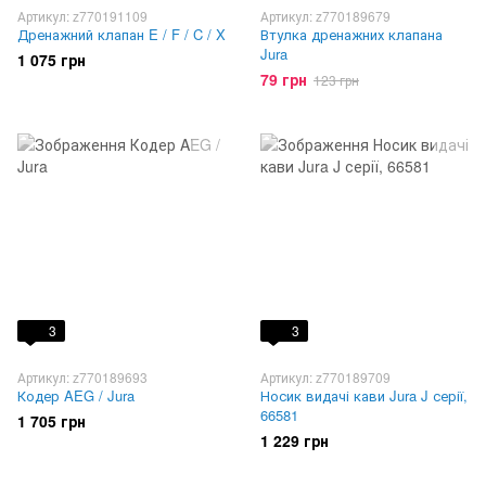
Артикул: z770191109
Артикул: z770189679
Дренажний клапан E / F / C / X
Втулка дренажних клапана
Jura
1 075 грн
79 грн
123 грн
3
3
Артикул: z770189693
Артикул: z770189709
Кодер AEG / Jura
Носик видачі кави Jura J серії,
66581
1 705 грн
1 229 грн