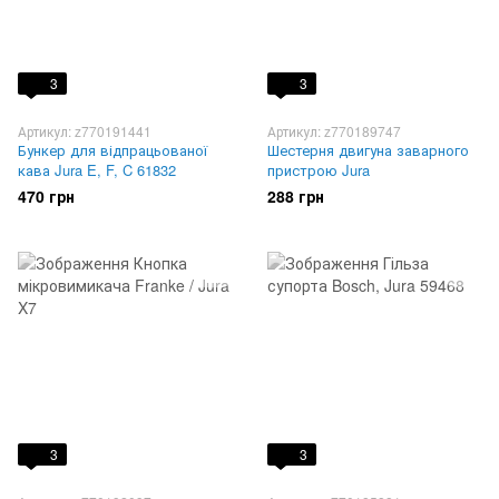
3
3
Артикул: z770191441
Артикул: z770189747
Бункер для відпрацьованої
Шестерня двигуна заварного
кава Jura E, F, C 61832
пристрою Jura
470 грн
288 грн
3
3