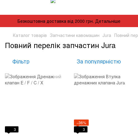
Безкоштовна доставка від 2000 грн. Детальніше
Каталог товарів
Запчастини кавомашин
Jura
Повний пер
Повний перелік запчастин Jura
Фільтр
За популярністю
−36%
3
3