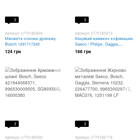
3
3
Артикул: z770185924
Артикул: z770185913
Манжета основи дренажу
Кінцевий вимикач кофемашин
Bosch 1291717245
Saeco / Philips, Gaggia,
Spidem, Bosch, Siemens,
124 грн
168 грн
Melitta, Nivona, Solis 65676,
1240393
3
3
Артикул: z770185556
Артикул: z770185718