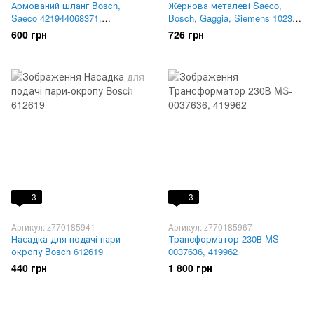
Армований шланг Bosch,
Жернова металеві Saeco,
Saeco 421944068371,
Bosch, Gaggia, Siemens 10232,
996530009505, SG89X50R,
226477700, 996530029717,
600 грн
726 грн
16000380
MAC076, 1251199 LF
3
3
Артикул: z770185941
Артикул: z770185967
Насадка для подачі пари-
Трансформатор 230В MS-
окропу Bosch 612619
0037636, 419962
440 грн
1 800 грн