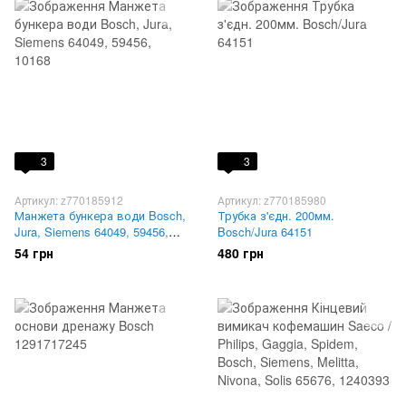
3
3
Артикул: z770185912
Артикул: z770185980
Манжета бункера води Bosch,
Трубка з'єдн. 200мм.
Jura, Siemens 64049, 59456,
Bosch/Jura 64151
10168
54 грн
480 грн