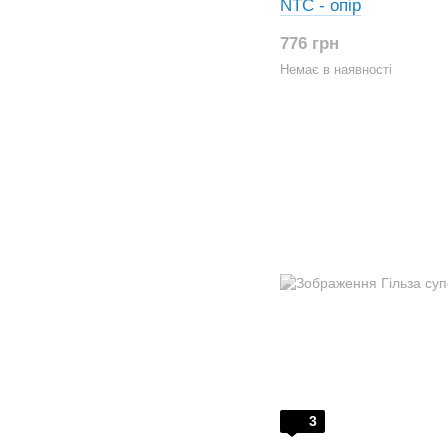
NTC - опір
776 грн
Немає в наявності
3