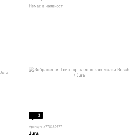
Немає в наявності
3
Артикул: z770189677
Jura