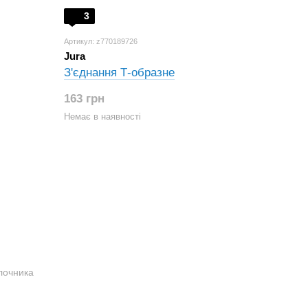
3
Артикул: z770189726
Jura
З'єднання Т-образне
163 грн
Немає в наявності