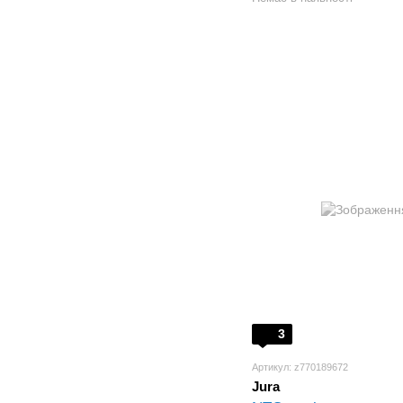
3
Артикул: z770189672
Jura