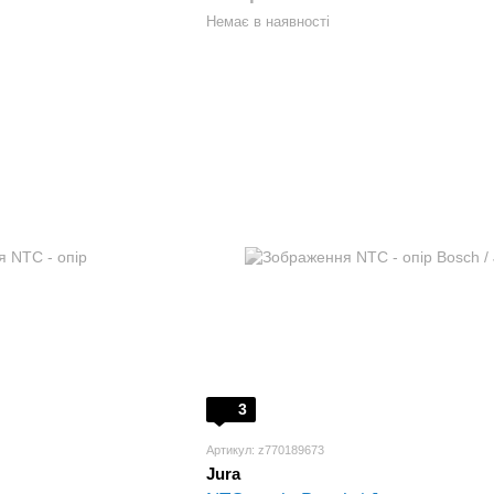
Немає в наявності
3
Артикул: z770189673
Jura