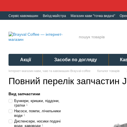
Перейти до основного контенту
Сервіс кавомашин
Виїзд майстра
Магазин кави "точка видачі"
Оре
Ремонт кавомашин
Гарантія
Обмін і Повернення
Політика конф
Акції
Засоби по догляду
Ка
Інтернет-магазин кави, чаю та кавомашин Brayval-coffee
Каталог товарів
Повний перелік запчастин J
Вид запчастини
Бункери, кришки, піддони,
гратки
1
Насоси, помпи, лічильники
води
1
Диспенсери, носики подачі
води, кавоводи
1