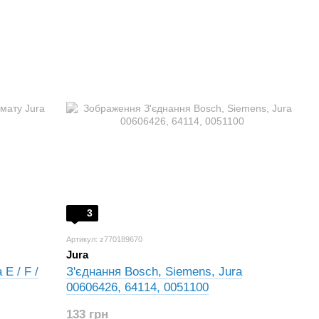
3
Артикул: z770189670
Jura
E / F /
З'єднання Bosch, Siemens, Jura
00606426, 64114, 0051100
133 грн