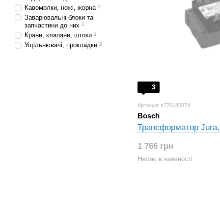
Кавомолки, ножі, жорна
1
Заварювальні блоки та
запчастини до них
1
Крани, клапани, штоки
1
Ущільнювачі, прокладки
2
3
Артикул: z770185974
Bosch
Трансформатор Jura
1 766 грн
Немає в наявності