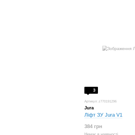
3
Артикул: z770191296
Jura
Ліфт ЗУ Jura V1
384 грн
Немає в наявності