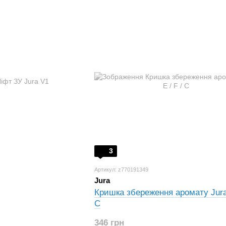
3
Артикул: z770191349
Jura
Кришка збереження аромату Jura 
C
346 грн