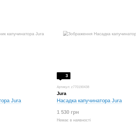
3
Артикул: z770190438
Jura
тора Jura
Насадка капучинатора Jura
1 530 грн
Немає в наявності