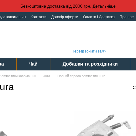
Безкоштовна доставка від 2000 грн. Детальніше
нда кавомашин
Контакти
Договір оферти
Оплата і Доставка
Про нас
іденційності
Угода користувача
Графі
(093) 496 31 31
Інте
(095) 496 31 31
Сер
(097) 496 31 31
Пн-Пт
Передзвонити вам?
ва
Чай
Добавки та розхідники
Запчастини кавомашин
Jura
Повний перелік запчастин Jura
ura
С