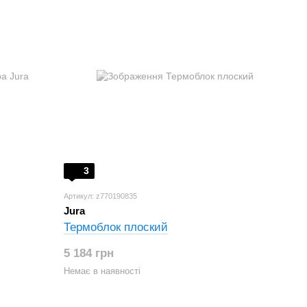
3
Артикул: z770190835
Jura
Термоблок плоский
5 184 грн
Немає в наявності