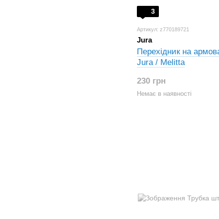
3
Артикул: z770189721
Jura
Перехідник на армов
Jura / Melitta
230 грн
Немає в наявності