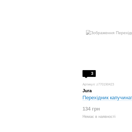
3
Артикул: z770190423
Jura
Перехідник капучина
134 грн
Немає в наявності