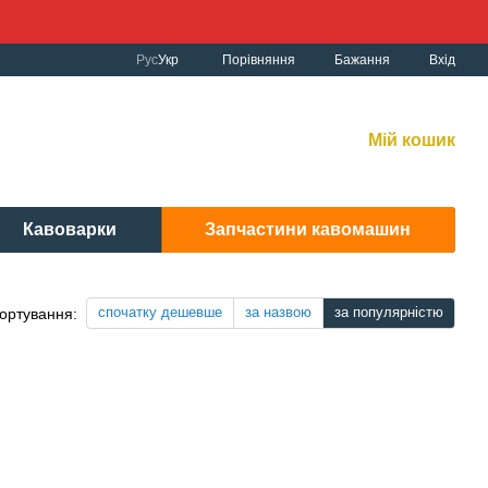
Порівняння
Рус
Укр
Бажання
Вхід
к роботи:
рнет-магазин:
10:00-19:00 Без вихідних
Мій кошик
вісний центр:
: 9:00-19:00 Cб 10:30-17:00 | Нд: вих.
Кавоварки
Запчастини кавомашин
спочатку дешевше
за назвою
за популярністю
ортування: