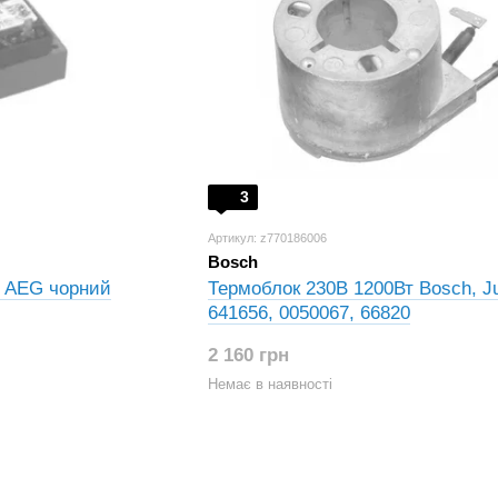
3
Артикул: z770186006
Bosch
, AEG чорний
Термоблок 230В 1200Вт Bosch, J
641656, 0050067, 66820
2 160 грн
Немає в наявності