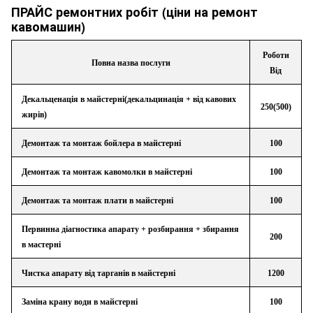
ПРАЙС ремонтних робіт (ціни на ремонт
кавомашин)
Роботи
Повна назва послуги
Від
Декальценація в майстерні(декальцинація + від кавових
250(500)
жирів)
Демонтаж та монтаж бойлера в майстерні
100
Демонтаж та монтаж кавомолки в майстерні
100
Демонтаж та монтаж плати в майстерні
100
Первинна діагностика апарату + розбирання + збирання
200
в мастерні
Чистка апарату від тарганів в майстерні
1200
Заміна крану води в майстерні
100