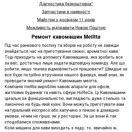
Діагностика безкоштовна*
Запчастини в наявності
Майстри з досвідом 11 років
Можливість відправити Новою Поштою
Ремонт кавомашин Melitta
Під час ранкового поспіху та зборів на роботу не завжди
знайдеться час на приготування свіжої, ароматної кави.
Тоді приходить на допомогу Кавомашина, яка зробить все
за вас, достатньо лише задати відповідну команду. Але що
робити, якщо техніка відмовляється працювати? Швидше за
все буде потрібно втручання нашого фахівця, який знає, як
проводити якісний ремонт Кавомашин меліта.
Компанія melitta виробляє кавові апарати для офісів,
житлових будинків та навіть сфери HoReCa. Ці Кавомашини
ідеальні за функціональністю, виглядають дуже стильно та
лаконічно на будь-якій кухні. Вони можуть приготувати вам
натуральний експресо або капучино з пінкою в домашніх
умовах, нічим не гірше, як у ресторані. За це вони й так
сподобалися споживачами.
Коли машина для кави виходить з ладу, то, звичайно ж,