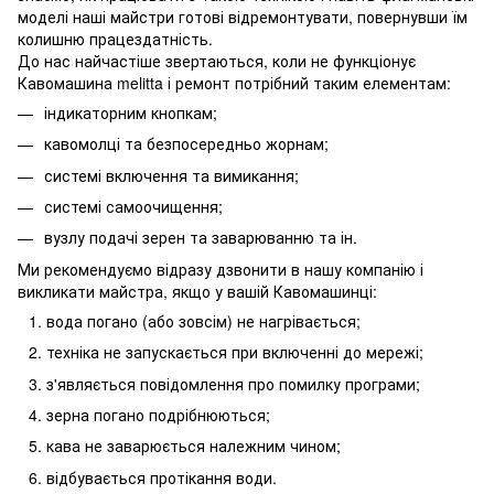
моделі наші майстри готові відремонтувати, повернувши їм
колишню працездатність.
До нас найчастіше звертаються, коли не функціонує
Кавомашина melitta і ремонт потрібний таким елементам:
індикаторним кнопкам;
кавомолці та безпосередньо жорнам;
системі включення та вимикання;
системі самоочищення;
вузлу подачі зерен та заварюванню та ін.
Ми рекомендуємо відразу дзвонити в нашу компанію і
викликати майстра, якщо у вашій Кавомашинці:
вода погано (або зовсім) не нагрівається;
техніка не запускається при включенні до мережі;
з'являється повідомлення про помилку програми;
зерна погано подрібнюються;
кава не заварюється належним чином;
відбувається протікання води.