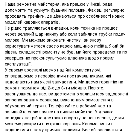
Наша ремонтна майстерня, яка працює у Києві, рада
допомогти та усунути будь-які поломки. Фахівці регулярно
проходять тренінги, де дізнаються про особливості нових
моделей кавових апаратів.
Не рідко трапляються випадки, коли техніка не працює
через великий шар накипу або коли забилися трубки подачі
молока. Ми можемо виконати чистку і ви знову
користуватиметеся своєю кавою машиною melitta. Який би
рівень складності ремонту не був, ми його проведемо та по
завершенню проконсультуємо власника щодо правил
експлуатації.
У своєму арсеналі маємо надійні комплектуючі,
співпрацюємо з перевіреними постачальниками, які
надсилають нам якісні запчастини. Ми даємо гарантію на
ремонт терміном від 2-х до 6-ти місяців. Повірте,
звернувшись до нас, ви достеменно залишитеся задоволені
запропонованим сервісом, виконанням замовлення в
обумовлений термін. Телефонуйте в робочий час та
залишайте свою заявку на виклик майстра. У деяких
випадках потрібна доставка апарату на наш сервіс, де ми
можемо розкрити внутрішні «органи» Кавомашинки і
подивитися в чому причина поломки. Все обговорюється