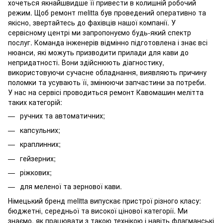
хочеться якнайшвидше її привести в колишній робочий
режим. Щоб ремонт melitta був проведений оперативно та
якісно, звертайтесь до фахівців нашої компанії. У
сервісному центрі ми запропонуємо будь-який спектр
послуг. Команда інженерів відмінно підготовлена і знає всі
нюанси, які можуть призводити прилади для кави до
непридатності. Вони здійснюють діагностику,
використовуючи сучасне обладнання, виявляють причину
поломки та усувають її, змінюючи запчастини за потреби.
У нас на сервісі проводиться ремонт Кавомашин мелітта
таких категорій:
ручних та автоматичних;
капсульних;
краплинних;
гейзерних;
ріжкових;
для меленої та зернової кави.
Німецький бренд melitta випускає пристрої різного класу:
бюджетні, середньої та високої цінової категорії. Ми
знаємо, як працювати з такою технікою і навіть флагманські