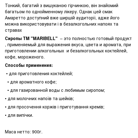
Тонкий, багатий з вишуканою гірчинкою, він знайомий
багатьом по однойменному лікеру. Однак цей смак
Амаретто доступний вже ширшій аудиторії, адже його
можна використовувати і в безалкогольних напоях та
стравах
Сиропы TM "MARIBELL"
– это полностью готовый продукт
, применяемый для выражения вкуса, цвета и аромата, при
приготовлении алкогольных и безалкогольных коктейлей,
кофе, мороженого.
Способы применения:
• для приготовления коктейлей;
• для ароматного кофе;
• для газированной воды с любимым сиропом;
• для молочних напоїв та шейків;
• для просочення коржів і приготування кремів;
• для випічки.
Маса нетто: 900г.