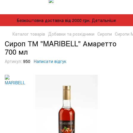
Безкоштовна доставка від 2000 грн. Детальніше
Каталог товарів
Добавки та розхідники
Сиропи
Сиропи 
Сироп ТМ "MARIBELL" Амаретто
700 мл
Артикул:
950
Написати відгук