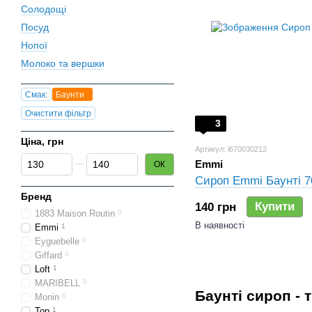
Солодощі
Посуд
Нопої
Молоко та вершки
Смак:
Баунти
Очистити фільтр
3
Ціна, грн
Артикул: i670030212
Від Ціна, грн
До Ціна, грн
Emmi
ОК
Сироп Emmi Баунті 7
Бренд
Купити
140 грн
1883 Maison Routin
0
В наявності
Emmi
1
Eyguebelle
0
Giffard
0
Loft
1
MARIBELL
0
Баунті сироп - 
Monin
0
Top
1