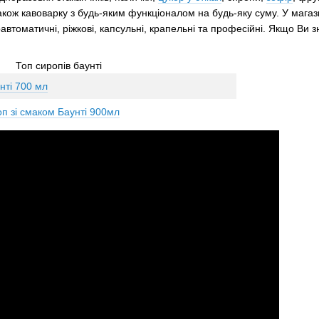
а також кавоварку з будь-яким функціоналом на будь-яку суму. У маг
автоматичні, ріжкові, капсульні, крапельні та професійні. Якщо Ви з
Топ сиропів баунті
нті 700 мл
 зі смаком Баунті 900мл