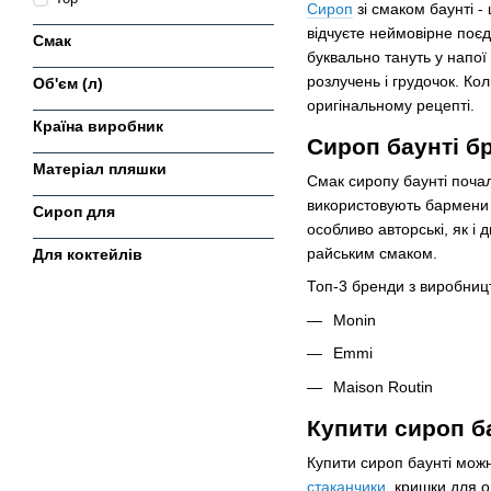
Сироп
зі смаком баунті -
відчуєте неймовірне поєд
Смак
буквально тануть у напої 
розлучень і грудочок. Ко
Об'єм (л)
оригінальному рецепті.
Країна виробник
Сироп баунті б
Матеріал пляшки
Смак сиропу баунті почал
використовують бармени 
Сироп для
особливо авторські, як і
райським смаком.
Для коктейлів
Топ-3 бренди з виробницт
Monin
Emmi
Maison Routin
Купити сироп б
Купити сироп баунті можн
стаканчики
, кришки для 