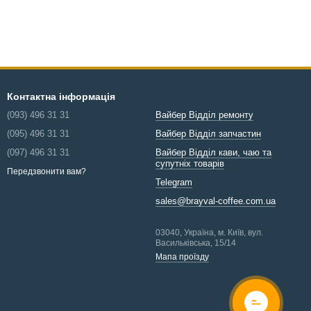
Контактна інформація
(093) 496 31 31
Вайбер Відділ ремонту
(095) 496 31 31
Вайбер Відділ запчастин
(097) 496 31 31
Вайбер Відділ кави, чаю та
супутніх товарів
Передзвонити вам?
Telegram
sales@brayval-coffee.com.ua
03040, Україна, м. Київ, вул.
Васильківська, 15/14
Мапа проїзду
ОНЛАЙН
ЧАТ