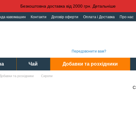
Безкоштовна доставка від 2000 грн. Детальніше
нда кавомашин
Контакти
Договір оферти
Оплата і Доставка
Про нас
іденційності
Угода користувача
Графі
(093) 496 31 31
Інте
(095) 496 31 31
Сер
(097) 496 31 31
Пн-Пт
Передзвонити вам?
ва
Чай
Добавки та розхідники
Добавки та розхідники
Сиропи
С