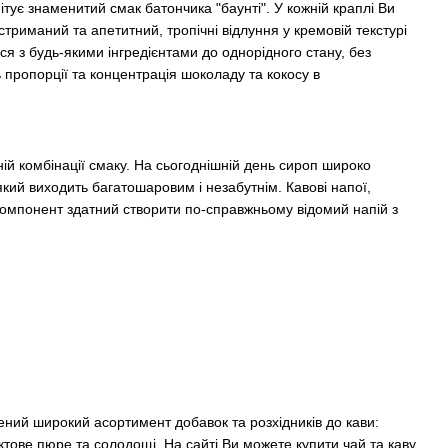
тує знаменитий смак батончика "баунті". У кожній краплі Ви
триманий та апетитний, тропічні відлуння у кремовій текстурі
ься з будь-якими інгредієнтами до однорідного стану, без
ь пропорції та концентрація шоколаду та кокосу в
ій комбінації смаку. На сьогоднішній день сироп широко
ий виходить багатошаровим і незабутнім. Кавові напої,
 компонент здатний створити по-справжньому відомий напій з
ений широкий асортимент добавок та розхідників до кави:
ктове пюре та солодощі. На сайті Ви можете купити чай та каву