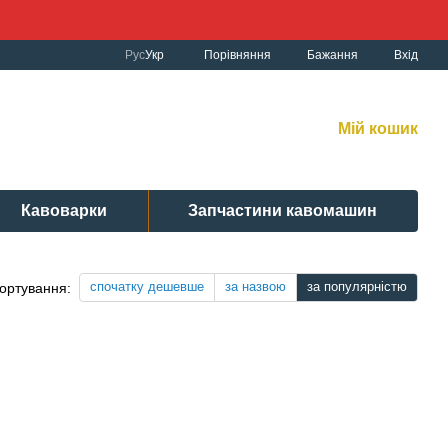
Порівняння
Рус
Укр
Бажання
Вхід
к роботи:
рнет-магазин:
10:00-19:00 Без вихідних
Мій кошик
вісний центр:
: 9:00-19:00 Cб 10:30-17:00 | Нд: вих.
Кавоварки
Запчастини кавомашин
спочатку дешевше
за назвою
за популярністю
ортування: