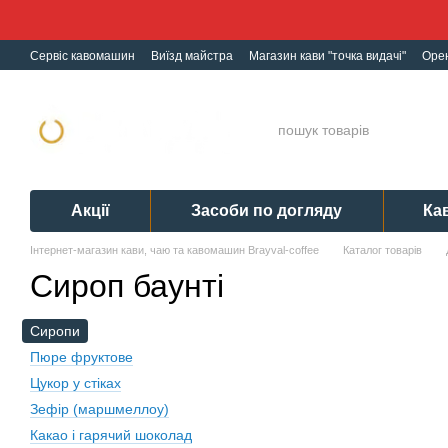
Перейти до основного контенту
Сервіс кавомашин
Виїзд майстра
Магазин кави "точка видачі"
Оре
Ремонт кавомашин
Гарантія
Обмін і Повернення
Політика конф
Акції
Засоби по догляду
Ка
Інтернет-магазин кави, чаю та кавомашин Brayval-coffee
Каталог товарів
Сироп баунті
Сиропи
Пюре фруктове
Цукор у стіках
Зефір (маршмеллоу)
Какао і гарячий шоколад