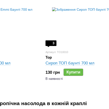
3
Артикул: TO10010
Top
00 мл
Сироп ТОП баунті 700 мл
Купити
130 грн
В наявності
тропічна насолода в кожній краплі