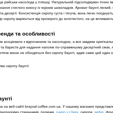
 це райська насолода у пляшці. Натуральний підсолоджувач точно імі
нання стиглого кокосу із чорним шоколадом. Аромат баунті легкий, с
та десерті. Консистенція сиропу густа і тягуча, вона легко поєднуєт
лір сиропу варіюється від прозорого до золотистого, на це впливают
ренди та особливості
и асоціювати з відпочинком та насолодою, а все завдяки оригінальн
та баристи для надання напоям по-справжньому десертний смак, як
 дитяче меню не обходяться без сиропу баунті, адже саме цей один
ва сиропу баунті:
аунті
а на веб-сайті brayval-coffee.com.ua. У нашому магазині представл
одноразових стаканчиків, палички,
цукор у стіках
, сиропи,
зефір
, фру