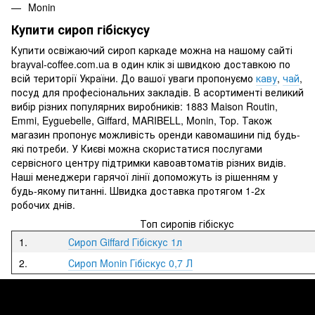
Monin
Купити сироп гібіскусу
Купити освіжаючий сироп каркаде можна на нашому сайті
brayval-coffee.com.ua в один клік зі швидкою доставкою по
всій території України. До вашої уваги пропонуємо
каву
,
чай
,
посуд для професіональних закладів. В асортименті великий
вибір різних популярних виробників: 1883 Maison Routin,
Emmi, Eyguebelle, Giffard, MARIBELL, Monin, Top. Також
магазин пропонує можливість оренди кавомашини під будь-
які потреби. У Києві можна скористатися послугами
сервісного центру підтримки кавоавтоматів різних видів.
Наші менеджери гарячої лінії допоможуть із рішенням у
будь-якому питанні. Швидка доставка протягом 1-2х
робочих днів.
Топ сиропів гібіскус
1.
Сироп Giffard Гібіскус 1л
2.
Сироп Monin Гібіскус 0,7 Л