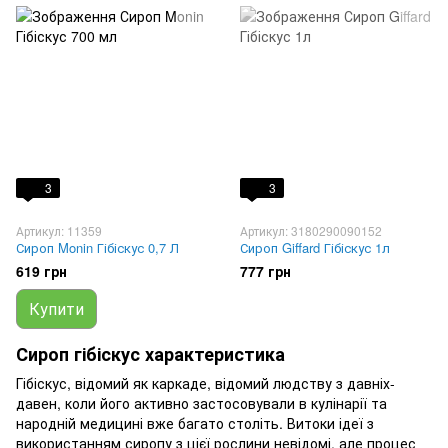
3
3
Артикул: 11359
Артикул: 3180290090152
Сироп Monin Гібіскус 0,7 Л
Сироп Giffard Гібіскус 1л
619 грн
777 грн
Купити
Сироп гібіскус характеристика
Гібіскус, відомий як каркаде, відомий людству з давніх-
давен, коли його активно застосовували в кулінарії та
народній медицині вже багато століть. Витоки ідеї з
використанням сиропу з цієї рослини невідомі, але процес