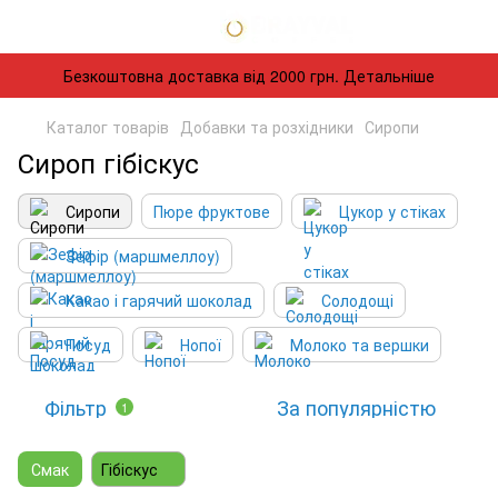
Безкоштовна доставка від 2000 грн. Детальніше
Каталог товарів
Добавки та розхідники
Сиропи
Сироп гібіскус
Сиропи
Пюре фруктове
Цукор у стіках
Зефір (маршмеллоу)
Какао і гарячий шоколад
Солодощі
Посуд
Нопої
Молоко та вершки
Фільтр
За популярністю
1
Смак
Гібіскус