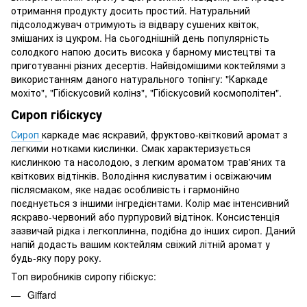
отримання продукту досить простий. Натуральний
підсолоджувач отримують із відвару сушених квіток,
змішаних із цукром. На сьогоднішній день популярність
солодкого напою досить висока у барному мистецтві та
приготуванні різних десертів. Найвідомішими коктейлями з
використанням даного натурального топінгу: "Каркаде
мохіто", "Гібіскусовий колінз", "Гібіскусовий космополітен".
Сироп гібіскусу
Сироп
каркаде має яскравий, фруктово-квітковий аромат з
легкими нотками кислинки. Смак характеризується
кислинкою та насолодою, з легким ароматом трав'яних та
квіткових відтінків. Володіння кислуватим і освіжаючим
післясмаком, яке надає особливість і гармонійно
поєднується з іншими інгредієнтами. Колір має інтенсивний
яскраво-червоний або пурпуровий відтінок. Консистенція
зазвичай рідка і легкоплинна, подібна до інших сироп. Даний
напій додасть вашим коктейлям свіжий літній аромат у
будь-яку пору року.
Топ виробників сиропу гібіскус:
Giffard