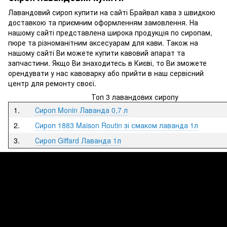
Лавандовий сироп купити на сайті Брайвал кава з швидкою
доставкою та приємним оформленням замовлення. На
нашому сайті представлена широка продукція по сиропам,
пюре та різноманітним аксесуарам для кави. Також на
нашому сайті Ви можете купити кавовий апарат та
запчастини. Якщо Ви знаходитесь в Києві, то Ви зможете
орендувати у нас кавоварку або прийти в наш сервісний
центр для ремонту своєї.
Топ 3 лавандових сиропу
1.
Сироп Monin Лаванда 0,7 л
2.
Сироп 1883 Maison Routin зі смаком лаванда 1л
3.
Сироп Giffard Лаванда 1л