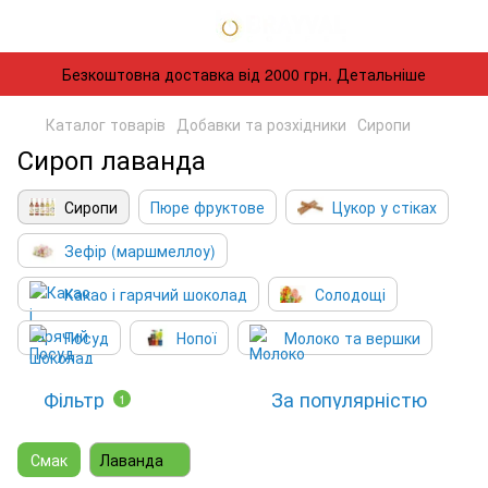
Безкоштовна доставка від 2000 грн. Детальніше
Каталог товарів
Добавки та розхідники
Сиропи
Сироп лаванда
Сиропи
Пюре фруктове
Цукор у стіках
Зефір (маршмеллоу)
Какао і гарячий шоколад
Солодощі
Посуд
Нопої
Молоко та вершки
Фільтр
За популярністю
1
Смак
Лаванда