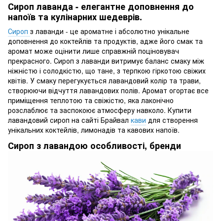
Сироп лаванда - елегантне доповнення до
напоїв та кулінарних шедеврів.
Сироп
з лаванди - це ароматне і абсолютно унікальне
доповнення до коктейлів та продуктів, адже його смак та
аромат може оцінити лише справжній поціновувач
прекрасного. Сироп з лаванди витримує баланс смаку між
ніжністю і солодкістю, що тане, з терпкою гіркотою свіжих
квітів. У смаку перегукується лавандовий колір та трави,
створюючи відчуття лавандових полів. Аромат огортає все
приміщення теплотою та свіжістю, яка лаконічно
розслаблює та заспокоює атмосферу навколо. Купити
лавандовий сироп на сайті Брайвал
кави
для створення
унікальних коктейлів, лимонадів та кавових напоїв.
Сироп з лавандою особливості, бренди