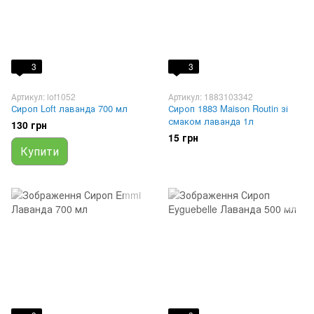
3
3
Артикул: lof1052
Артикул: 1883103342
Сироп Loft лаванда 700 мл
Сироп 1883 Maison Routin зі
смаком лаванда 1л
130 грн
15 грн
Купити