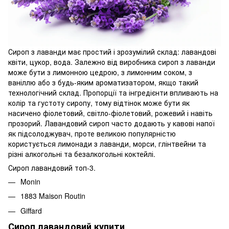
Сироп з лаванди має простий і зрозумілий склад: лавандові
квіти, цукор, вода. Залежно від виробника сироп з лаванди
може бути з лимонною цедрою, з лимонним соком, з
ваніллю або з будь-яким ароматизатором, якщо такий
технологічний склад. Пропорції та інгредієнти впливають на
колір та густоту сиропу, тому відтінок може бути як
насичено фіолетовий, світло-фіолетовий, рожевий і навіть
прозорий. Лавандовий сироп часто додають у кавові напої
як підсолоджувач, проте великою популярністю
користується лимонади з лаванди, морси, глінтвейни та
різні алкогольні та безалкогольні коктейлі.
Сироп лавандовий топ-3.
Monin
1883 Maison Routin
Giffard
Сироп лавандовий купити