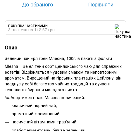
До обраного
Порівняти
ПОКУПКА ЧАСТИНАМИ
3 платежі по 112.67 грн
Опис
Зелений чай Ерл грей Млесна, 100г. в пакеті з фольги
Mlesna – це елітний сорт цейлонського чаю для справжніх
естетів! Відрізняється чудовим смаком та неповторним
ароматом. Вирощений на гірських плантаціях Цейлону, він
поєднує у собі багатство чайних традицій та сучасні
технології збирання молодого листа.
/uaАсортимент чаю Млєсна величезний:
класичний чорний чай;
ароматний жасминовий;
насичений вітамінами трав'яний;
слабоферментовані білі та зелені чаї.