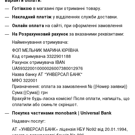
Готівкою
в магазині при отриманні товару.
Накладний платіж
у відділеннях служби доставки.
Онлайн оплата
на сайті, при оформленні замовлення
На Розрахунковий рахунок
за вказаними реквізитами:
Найменування отримувача:
ФОП МЕЛЬНИК МАРИНА ЮРІЇВНА
Код отримувача 3322901188
Рахунок отримувача IBAN
UA593220010000026007380012976
Назва банку АТ "УНІВЕРСАЛ БАНК"
МФО 322001
Призначення: оплата за замовлення № {{Номер заявки}}
Сума:{{Сума}} грн
Врахуйте будь-ласка комісію! Після оплати, напишіть, що
сплатили або скиньте скріншот.
Покупка частинами monobank | Universal Bank
Надавач послуг:
АТ «УНІВЕРСАЛ БАНК» ліцензія НБУ No92 від 20.01.1994,