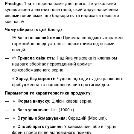
Prestige, 1 кг
створена саме для цього. Це унікальний
купаж зерен з елітних плантацій, який дарує насичений
оксамитовий смак, що бадьорить та надихає з першого
ковтка. ☕
Чому обирають цей бленд:
🎯
Багатогранний смак:
Приємна солодкість карамелі
гармонійно поєднується зі шляхетними відтінками
спецій.
🌱
Тривала свіжість:
Надійна упаковка із клапаном
надовго зберігає первозданний аромат
свіжообсмаженого зерна.
⚡
Заряд бадьорості:
Чудово підходить для ранкового
пробудження та відновлення сил протягом дня.
Параметри та характеристики продукту:
🔹
Форма випуску:
Цілісні кавові зерна.
🔹
Вага упаковки:
1 кг (1000 г).
🔹
Ступінь обсмажування:
Середній (Medium).
🔹
Спосіб приготування:
У кавомашині або в турці/
френч-пресі після відповідного помелу.