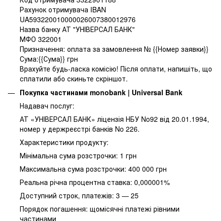
Рахунок отримувача IBAN
UA593220010000026007380012976
Назва банку АТ "УНІВЕРСАЛ БАНК"
МФО 322001
Призначення: оплата за замовлення № {{Номер заявки}}
Сума:{{Сума}} грн
Врахуйте будь-ласка комісію! Після оплати, напишіть, що
сплатили або скиньте скріншот.
Покупка частинами monobank | Universal Bank
Надавач послуг:
АТ «УНІВЕРСАЛ БАНК» ліцензія НБУ No92 від 20.01.1994,
номер у держреєстрі банків No 226.
Характеристики продукту:
Мінімальна сума розстрочки: 1 грн
Максимальна сума розстрочки: 400 000 грн
Реальна річна процентна ставка: 0,000001%
Доступний строк, платежів: 3 — 25
Порядок погашення: щомісячні платежі рівними
частинами