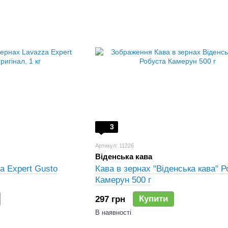
3
Артикул: 11226
Віденська кава
a Expert Gusto
Кава в зернах "Віденська кава" 
Камерун 500 г
Купити
297 грн
В наявності