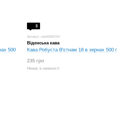
3
Артикул: nob00000763
Віденська кава
нах 500
Кава Робуста В'єтнам 18 в зернах 500 г
235 грн
Немає в наявності