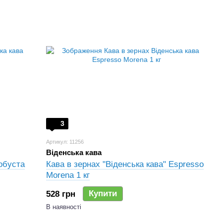
3
Артикул: 11256
Віденська кава
Робуста
Кава в зернах "Віденська кава" Espresso
Morena 1 кг
Купити
528 грн
В наявності