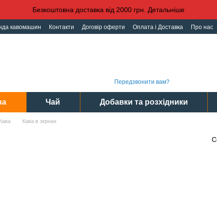
Безкоштовна доставка від 2000 грн. Детальніше
нда кавомашин
Контакти
Договір оферти
Оплата і Доставка
Про нас
іденційності
Угода користувача
Графі
(093) 496 31 31
Інте
(095) 496 31 31
Сер
(097) 496 31 31
Пн-Пт
Передзвонити вам?
ва
Чай
Добавки та розхідники
Кава
Кава в зернах
С