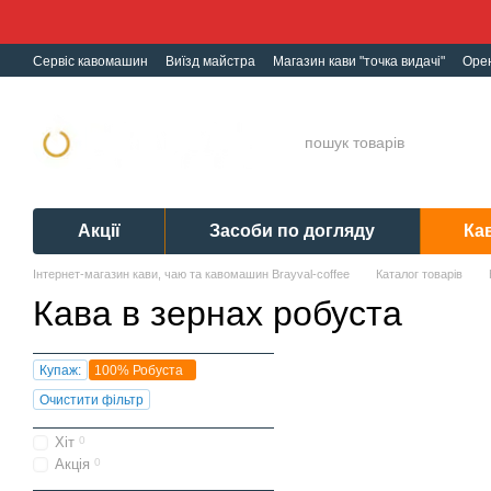
Перейти до основного контенту
Сервіс кавомашин
Виїзд майстра
Магазин кави "точка видачі"
Оре
Ремонт кавомашин
Гарантія
Обмін і Повернення
Політика конф
Акції
Засоби по догляду
Ка
Інтернет-магазин кави, чаю та кавомашин Brayval-coffee
Каталог товарів
Кава в зернах робуста
Купаж:
100% Робуста
Очистити фільтр
Хіт
0
Акція
0