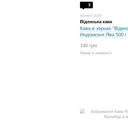
3
Артикул: 11228
Віденська кава
Кава в зернах "Віден
Индонезия Ява 500 г
140 грн
Немає в наявності