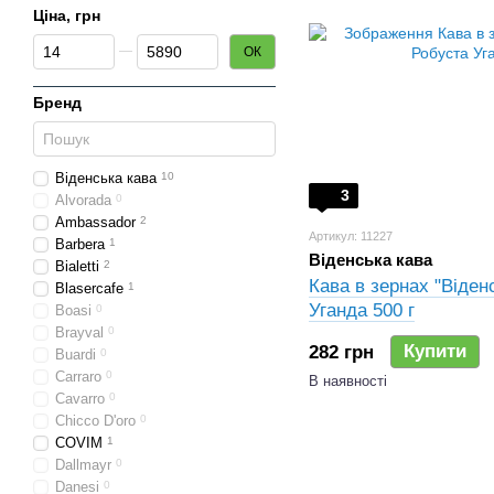
Ціна, грн
Від Ціна, грн
До Ціна, грн
ОК
Бренд
Віденська кава
10
3
Alvorada
0
Ambassador
2
Артикул: 11227
Barbera
1
Віденська кава
Bialetti
2
Кава в зернах "Віден
Blasercafe
1
Уганда 500 г
Boasi
0
Brayval
0
Купити
282 грн
Buardi
0
Carraro
0
В наявності
Cavarro
0
Chicco D'oro
0
COVIM
1
Dallmayr
0
Danesi
0