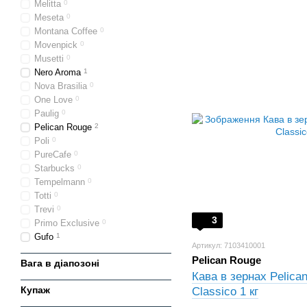
Melitta
0
Meseta
0
Montana Coffee
0
Movenpick
0
Musetti
0
Nero Aroma
1
Nova Brasilia
0
One Love
0
Paulig
0
Pelican Rouge
2
Poli
0
PureCafe
0
Starbucks
0
Tempelmann
0
Totti
0
Trevi
0
3
Primo Exclusive
0
Gufo
1
Артикул: 7103410001
Pelican Rouge
Вага в діапозоні
Кава в зернах Pelica
Купаж
Classico 1 кг