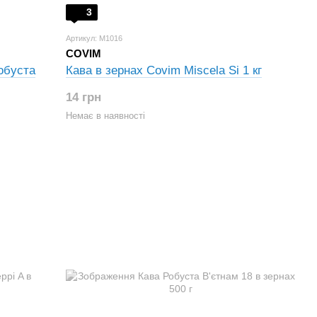
3
Артикул: M1016
COVIM
Робуста
Кава в зернах Covim Miscela Si 1 кг
14 грн
Немає в наявності