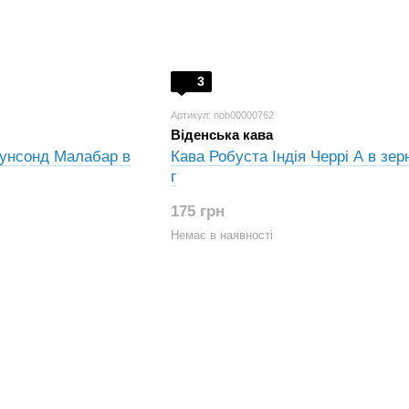
3
Артикул: nob00000762
Віденська кава
Мунсонд Малабар в
Кава Робуста Індія Черрі A в зер
г
175 грн
Немає в наявності