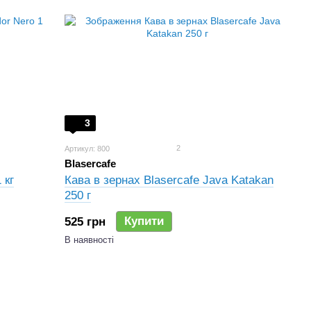
3
2
Артикул: 800
Blasercafe
 кг
Кава в зернах Blasercafe Java Katakan
250 г
Купити
525 грн
В наявності