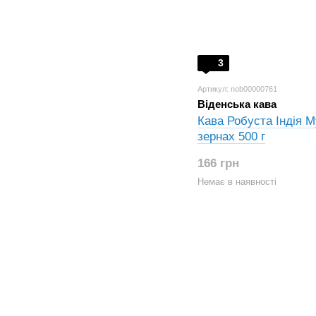
3
Артикул: nob00000761
Віденська кава
Кава Робуста Індія 
зернах 500 г
166 грн
Немає в наявності