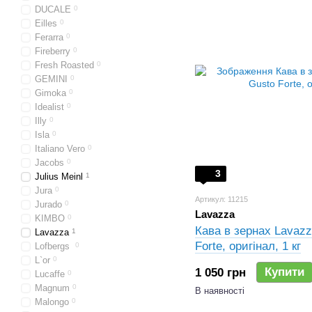
DUCALE
0
Eilles
0
Ferarra
0
Fireberry
0
Fresh Roasted
0
GEMINI
0
Gimoka
0
Idealist
0
Illy
0
Isla
0
Italiano Vero
0
Jacobs
0
3
Julius Meinl
1
Jura
0
Артикул: 11215
Jurado
0
Lavazza
KIMBO
0
Кава в зернах Lavazz
Lavazza
1
Forte, оригінал, 1 кг
Lofbergs
0
L`or
0
Купити
1 050 грн
Lucaffe
0
Magnum
0
В наявності
Malongo
0