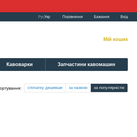
Порівняння
Рус
Укр
Бажання
Вхід
к роботи:
рнет-магазин:
10:00-19:00 Без вихідних
Мій кошик
вісний центр:
: 9:00-19:00 Cб 10:30-17:00 | Нд: вих.
Кавоварки
Запчастини кавомашин
спочатку дешевше
за назвою
за популярністю
ортування: