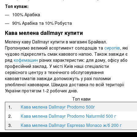
Топ купаж:
100% Арабіка
90% Арабіка та 10% Робуста
Кава мелена dallmayr купити
Мелену каву Dallmayr купити в магазині Брайвал.
Пропонуємо великий асортимент солодощів та
сиропів
, які
чудово підкреслять смак кавового напою. Також завжди є
ряд
кофемашин
різних характеристик: для дому, офісу або
професійний заклад. У місті Київ наші спеціалісти
сервісного центру з технічного обслуговування
кавоавтоматів завжди допоможуть у разі поломки
улюбленої кавоварки. Швидка доставка по всій території
України протягом 1-2 робочих днів.
Топ кави
1.
Кава мелена Dallmayr Prodomo 500г
2.
Кава мелена Dallmayr Prodomo Naturmild 500 г
3.
Кава мелена Dallmayr Espresso Monaco ж/б 200 г