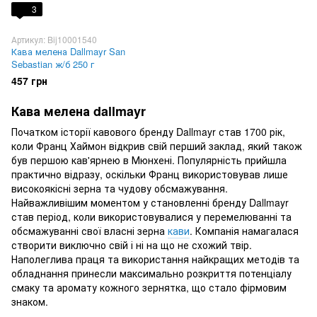
3
Артикул: Bij10001540
Кава мелена Dallmayr San
Sebastian ж/б 250 г
457 грн
Кава мелена dallmayr
Початком історії кавового бренду Dallmayr став 1700 рік,
коли Франц Хаймон відкрив свій перший заклад, який також
був першою кав'ярнею в Мюнхені. Популярність прийшла
практично відразу, оскільки Франц використовував лише
високоякісні зерна та чудову обсмажування.
Найважливішим моментом у становленні бренду Dallmayr
став період, коли використовувалися у перемелюванні та
обсмажуванні свої власні зерна
кави
. Компанія намагалася
створити виключно свій і ні на що не схожий твір.
Наполеглива праця та використання найкращих методів та
обладнання принесли максимально розкриття потенціалу
смаку та аромату кожного зернятка, що стало фірмовим
знаком.