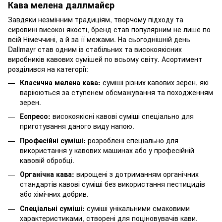
Кава мелена даллмайєр
Завдяки незмінним традиціям, творчому підходу та
сировині високої якості, бренд став популярним не лише по
всій Німеччині, а й за її межами. На сьогоднішній день
Dallmayr став одним із стабільних та високоякісних
виробників кавових сумішей по всьому світу. Асортимент
розділився на категорії:
Класична мелена кава:
суміші різних кавових зерен, які
варіюються за ступенем обсмажування та походженням
зерен.
Еспресо:
високоякісні кавові суміші спеціально для
приготування даного виду напою.
Професійні суміші:
розроблені спеціально для
використання у кавових машинах або у професійній
кавовій обробці.
Органічна кава:
вирощені з дотриманням органічних
стандартів кавові суміші без використання пестицидів
або хімічних добрив.
Спеціальні суміші:
суміші унікальними смаковими
характеристиками, створені для поціновувачів кави.